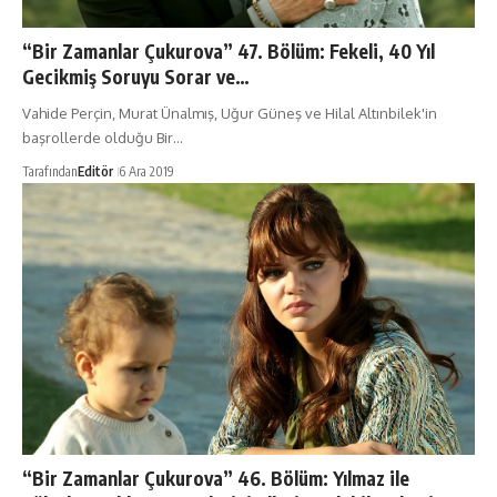
“Bir Zamanlar Çukurova” 47. Bölüm: Fekeli, 40 Yıl
Gecikmiş Soruyu Sorar ve…
Vahide Perçin, Murat Ünalmış, Uğur Güneş ve Hilal Altınbilek'in
başrollerde olduğu Bir…
Tarafından
Editör
6 Ara 2019
“Bir Zamanlar Çukurova” 46. Bölüm: Yılmaz ile