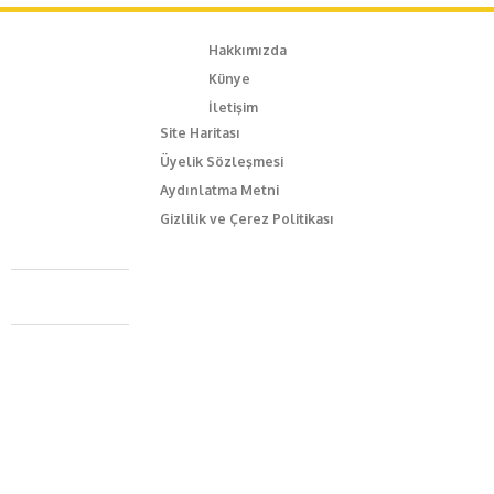
Hakkımızda
Künye
İletişim
Site Haritası
Üyelik Sözleşmesi
Aydınlatma Metni
Gizlilik ve Çerez Politikası
Caferağa Mah. Dr. Şakir Paşa Sok. No3/A Kadıköy İstanbul
+90 543 345 46 00
info@episodemag.com
Bizi Takip Et!