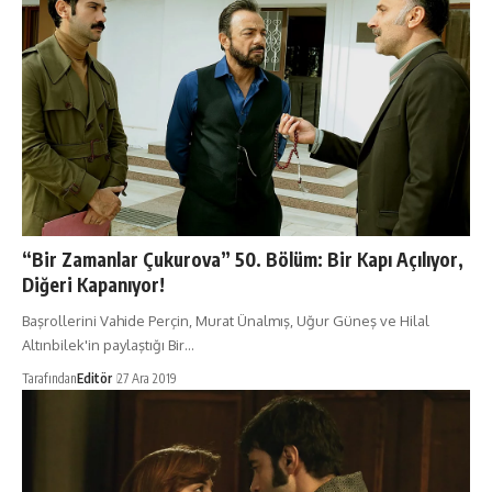
“Bir Zamanlar Çukurova” 50. Bölüm: Bir Kapı Açılıyor,
Diğeri Kapanıyor!
Başrollerini Vahide Perçin, Murat Ünalmış, Uğur Güneş ve Hilal
Altınbilek'in paylaştığı Bir…
Tarafından
Editör
27 Ara 2019