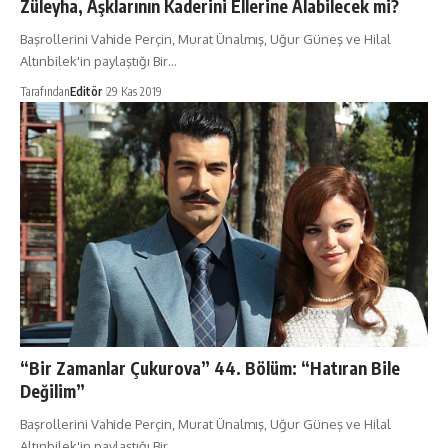
Züleyha, Aşklarının Kaderini Ellerine Alabilecek mi?
Başrollerini Vahide Perçin, Murat Ünalmış, Uğur Güneş ve Hilal
Altınbilek'in paylaştığı Bir…
Tarafından
Editör
29 Kas 2019
“Bir Zamanlar Çukurova” 44. Bölüm: “Hatıran Bile
Değilim”
Başrollerini Vahide Perçin, Murat Ünalmış, Uğur Güneş ve Hilal
Altınbilek'in paylaştığı Bir…