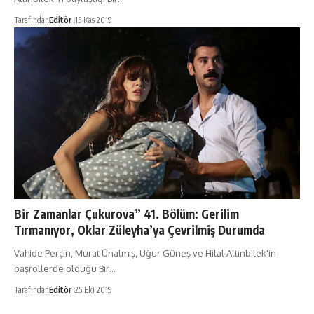
Tarafından
Editör
15 Kas 2019
Bir Zamanlar Çukurova” 41. Bölüm: Gerilim
Tırmanıyor, Oklar Züleyha’ya Çevrilmiş Durumda
Vahide Perçin, Murat Ünalmış, Uğur Güneş ve Hilal Altınbilek'in
başrollerde olduğu Bir…
Tarafından
Editör
25 Eki 2019