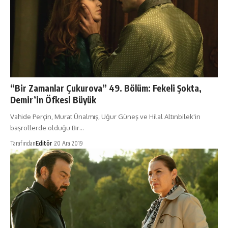
“Bir Zamanlar Çukurova” 49. Bölüm: Fekeli Şokta,
Demir’in Öfkesi Büyük
Vahide Perçin, Murat Ünalmış, Uğur Güneş ve Hilal Altınbilek'in
başrollerde olduğu Bir…
Tarafından
Editör
20 Ara 2019