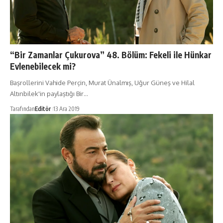
“Bir Zamanlar Çukurova” 48. Bölüm: Fekeli ile Hünkar
Evlenebilecek mi?
Başrollerini Vahide Perçin, Murat Ünalmış, Uğur Güneş ve Hilal
Altınbilek'in paylaştığı Bir…
Tarafından
Editör
13 Ara 2019