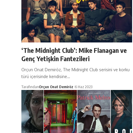
‘The Midnight Club’: Mike Flanagan ve
Genç Yetişkin Fantezileri
Orçun Onat Demiröz, The Midnight Club serisini ve korku
türü içerisinde kendisine…
Tarafından
Orçun Onat Demiröz
6 Haz 2023