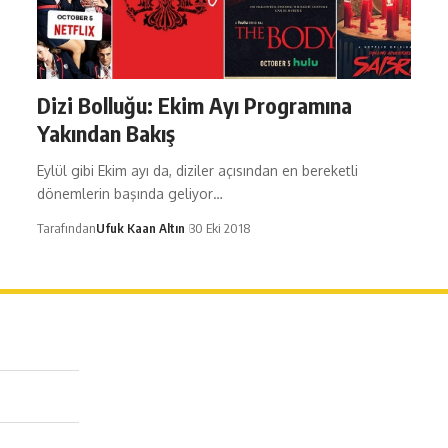
Dizi Bolluğu: Ekim Ayı Programına
Yakından Bakış
Eylül gibi Ekim ayı da, diziler açısından en bereketli
dönemlerin başında geliyor…
Tarafından
Ufuk Kaan Altın
30 Eki 2018
erağa Mah. Dr. Şakir Paşa Sok. No3/A Kadıköy İstanbul
 543 345 46 00