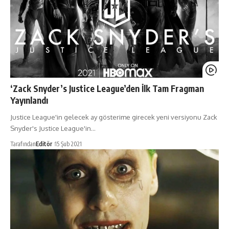
‘Zack Snyder’s Justice League’den İlk Tam Fragman
Yayınlandı
Justice League'in gelecek ay gösterime girecek yeni versiyonu Zack
Snyder's Justice League'in…
Tarafından
Editör
15 Şub 2021