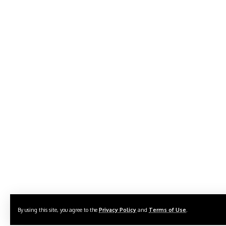
By using this site, you agree to the
Privacy Policy
and
Terms of Use
.