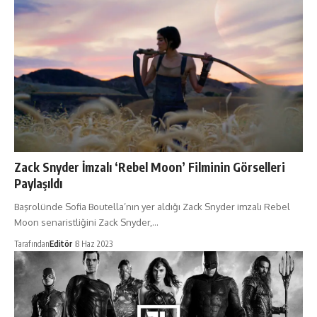
Zack Snyder İmzalı ‘Rebel Moon’ Filminin Görselleri
Paylaşıldı
Başrolünde Sofia Boutella’nın yer aldığı Zack Snyder imzalı Rebel
Moon senaristliğini Zack Snyder,…
Tarafından
Editör
8 Haz 2023