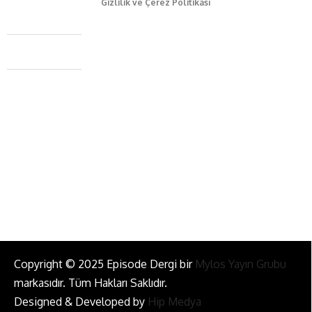
Gizlilik ve Çerez Politikası
Caferağa Mah. Dr. Şakir Paşa Sok. No3/A Kadıköy İstanbul
+90 543 345 46 00
info@episodemag.com
Bizi Takip Et!
Copyright © 2025 Episode Dergi bir
Mylos Yayın Grubu
markasıdır. Tüm Hakları Saklıdır.
Designed & Developed by
Hip Medya