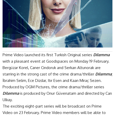
Prime Video
launched its first Turkish Original series
Dilemma
with a pleasant event at Goodspaces on Monday 19 February.
Bergüzar Korel, Caner Cindoruk and Serkan Altunorak are
starring in the strong cast of the crime drama/thriller
Dilemma
;
İbrahim Selim, Ece Dizdar, Itır Esen and Kaan Miraç Sezen.
Produced by OGM Pictures, the crime drama/thriller series
Dilemma
is produced by Onur Güvenatam and directed by Can
Ulkay.
The exciting eight-part series will be broadcast on Prime
Video on 23 February. Prime Video members will be able to