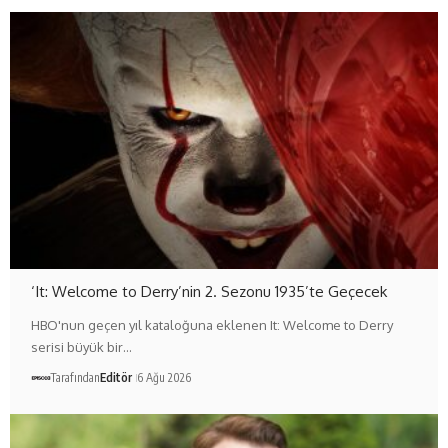
‘It: Welcome to Derry’nin 2. Sezonu 1935’te Geçecek
HBO'nun geçen yıl kataloğuna eklenen It: Welcome to Derry
serisi büyük bir…
Tarafından
Editör
6 Ağu 2026