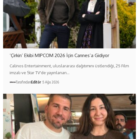
‘Çirkin’ Ekibi MIPCOM 2026 İçin Cannes’a Gidiyor
Calinos Entertainment, uluslararası dağıtımını üstlendiği, 25 Film
imzalı ve Star TV'de yayınlanan…
Tarafından
Editör
5 Ağu 2026