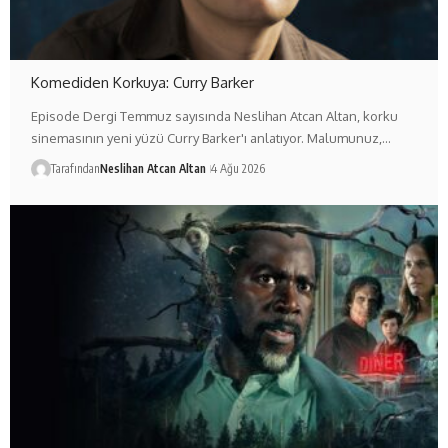
Komediden Korkuya: Curry Barker
Episode Dergi Temmuz sayısında Neslihan Atcan Altan, korku
sinemasının yeni yüzü Curry Barker'ı anlatıyor. Malumunuz,…
Tarafından
Neslihan Atcan Altan
4 Ağu 2026