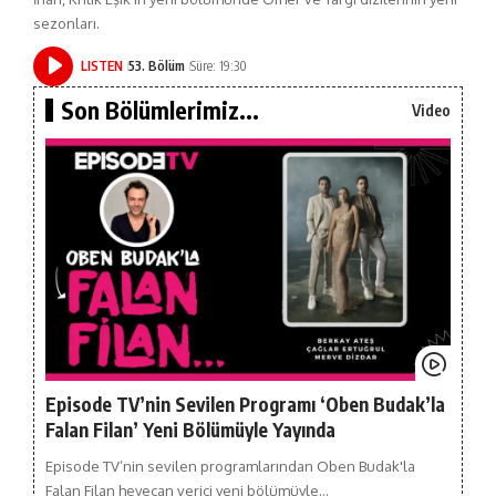
sezonları.
LISTEN
53. Bölüm
Süre: 19:30
Son Bölümlerimiz...
Video
Episode TV’nin Sevilen Programı ‘Oben Budak’la
Falan Filan’ Yeni Bölümüyle Yayında
Episode TV’nin sevilen programlarından Oben Budak'la
Falan Filan heyecan verici yeni bölümüyle…