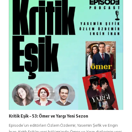
Kritik Eşik – 53: Ömer ve Yargı Yeni Sezon
Episode’un editörleri Özlem Özdemir, Yasemin Şefik ve Engin
İnan, Kritik Eşik'in yeni bölümünde Ömer ve Yargı dizilerinin yeni