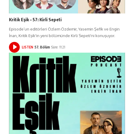
Kritik Eşik – 57: Kirli Sepeti
Episode’un editörleri Özlem Özdemir, Yasemin Şefik ve Engin
İnan, Kritik Eşik'in yeni bölümünde Kirli Sepeti'ni konuşuyor.
LISTEN
57. Bölüm
Süre: 11:21