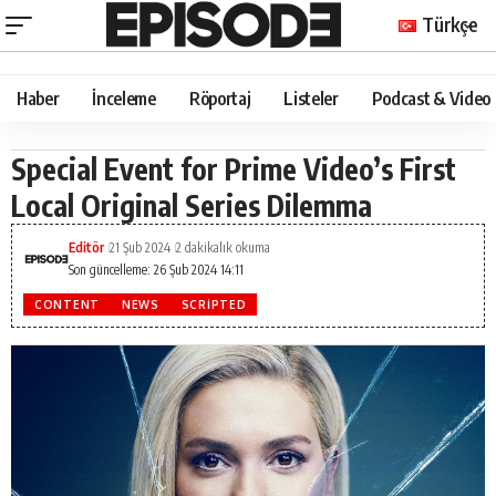
Türkçe
Haber
İnceleme
Röportaj
Listeler
Podcast & Video
Special Event for Prime Video’s First
Local Original Series Dilemma
Editör
21 Şub 2024
2 dakikalık okuma
Son güncelleme: 26 Şub 2024 14:11
CONTENT
NEWS
SCRIPTED