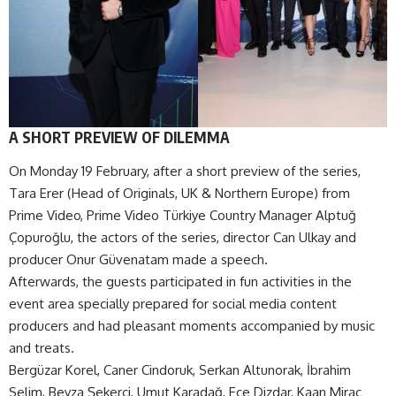
A SHORT PREVIEW OF DILEMMA
On Monday 19 February, after a short preview of the series,
Tara Erer (Head of Originals, UK & Northern Europe) from
Prime Video, Prime Video Türkiye Country Manager Alptuğ
Çopuroğlu, the actors of the series, director Can Ulkay and
producer Onur Güvenatam made a speech.
Afterwards, the guests participated in fun activities in the
event area specially prepared for social media content
producers and had pleasant moments accompanied by music
and treats.
Bergüzar Korel, Caner Cindoruk, Serkan Altunorak, İbrahim
Selim, Beyza Şekerci, Umut Karadağ, Ece Dizdar, Kaan Miraç