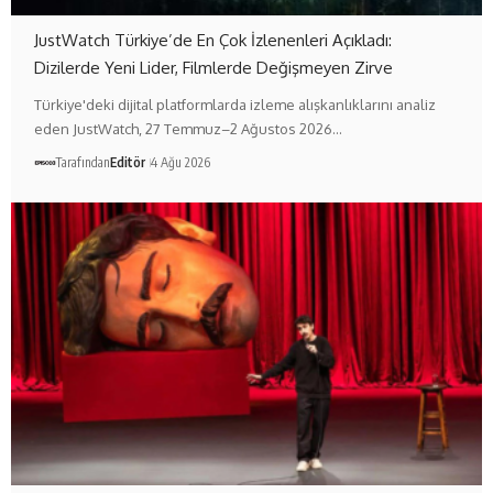
JustWatch Türkiye’de En Çok İzlenenleri Açıkladı:
Dizilerde Yeni Lider, Filmlerde Değişmeyen Zirve
Türkiye'deki dijital platformlarda izleme alışkanlıklarını analiz
eden JustWatch, 27 Temmuz–2 Ağustos 2026…
Tarafından
Editör
4 Ağu 2026