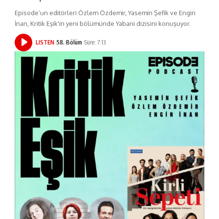
Episode’un editörleri Özlem Özdemir, Yasemin Şefik ve Engin
İnan, Kritik Eşik'in yeni bölümünde Yabani dizisini konuşuyor.
LISTEN
58. Bölüm
Süre: 7:13