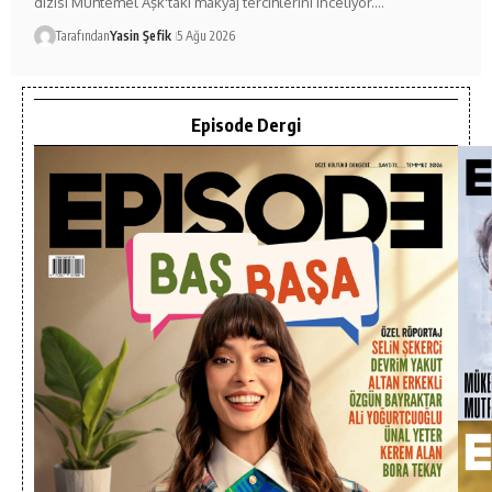
dizisi Muhtemel Aşk'taki makyaj tercihlerini inceliyor.…
Tarafından
Yasin Şefik
5 Ağu 2026
Episode Dergi