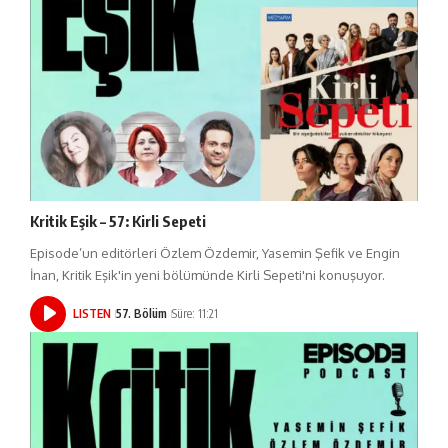
Kritik Eşik – 57: Kirli Sepeti
Episode’un editörleri Özlem Özdemir, Yasemin Şefik ve Engin
İnan, Kritik Eşik'in yeni bölümünde Kirli Sepeti'ni konuşuyor.
LISTEN
57. Bölüm
Süre: 11:21