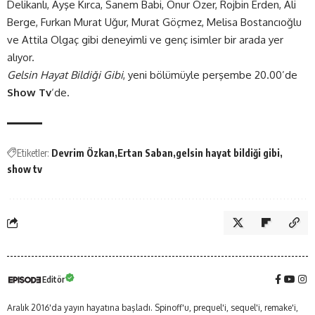
Delikanlı, Ayşe Kırca, Sanem Babi, Onur Özer, Rojbin Erden, Ali
Berge, Furkan Murat Uğur, Murat Göçmez, Melisa Bostancıoğlu
ve Attila Olgaç gibi deneyimli ve genç isimler bir arada yer
alıyor.
Gelsin Hayat Bildiği Gibi
, yeni bölümüyle perşembe 20.00’de
Show Tv
‘de.
Etiketler:
Devrim Özkan
Ertan Saban
gelsin hayat bildiği gibi
show tv
Editör
Aralık 2016'da yayın hayatına başladı. Spinoff'u, prequel'i, sequel'i, remake'i,