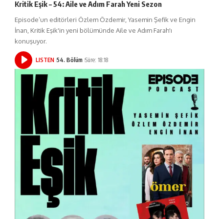
Kritik Eşik – 54: Aile ve Adım Farah Yeni Sezon
Episode’un editörleri Özlem Özdemir, Yasemin Şefik ve Engin
İnan, Kritik Eşik'in yeni bölümünde Aile ve Adım Farah'ı
konuşuyor.
LISTEN
54. Bölüm
Süre: 18:18