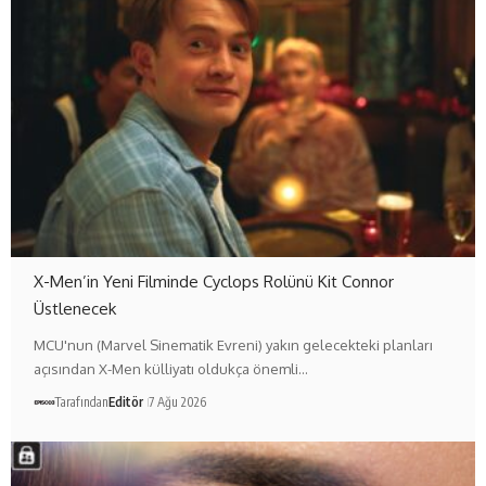
X-Men’in Yeni Filminde Cyclops Rolünü Kit Connor
Üstlenecek
MCU'nun (Marvel Sinematik Evreni) yakın gelecekteki planları
açısından X-Men külliyatı oldukça önemli…
Tarafından
Editör
7 Ağu 2026