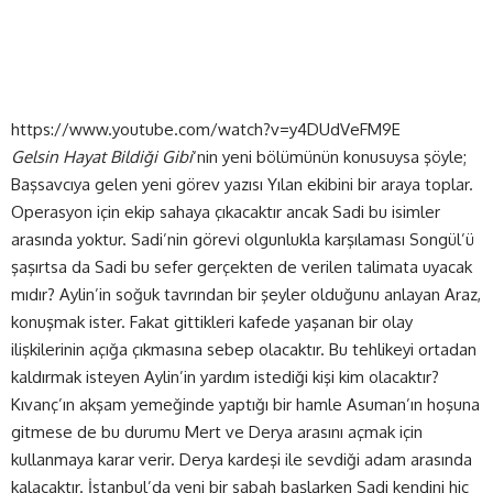
https://www.youtube.com/watch?v=y4DUdVeFM9E
Gelsin Hayat Bildiği Gibi
‘nin yeni bölümünün konusuysa şöyle;
Başsavcıya gelen yeni görev yazısı Yılan ekibini bir araya toplar.
Operasyon için ekip sahaya çıkacaktır ancak Sadi bu isimler
arasında yoktur. Sadi’nin görevi olgunlukla karşılaması Songül’ü
şaşırtsa da Sadi bu sefer gerçekten de verilen talimata uyacak
mıdır? Aylin’in soğuk tavrından bir şeyler olduğunu anlayan Araz,
konuşmak ister. Fakat gittikleri kafede yaşanan bir olay
ilişkilerinin açığa çıkmasına sebep olacaktır. Bu tehlikeyi ortadan
kaldırmak isteyen Aylin’in yardım istediği kişi kim olacaktır?
Kıvanç’ın akşam yemeğinde yaptığı bir hamle Asuman’ın hoşuna
gitmese de bu durumu Mert ve Derya arasını açmak için
kullanmaya karar verir. Derya kardeşi ile sevdiği adam arasında
kalacaktır. İstanbul’da yeni bir sabah başlarken Sadi kendini hiç