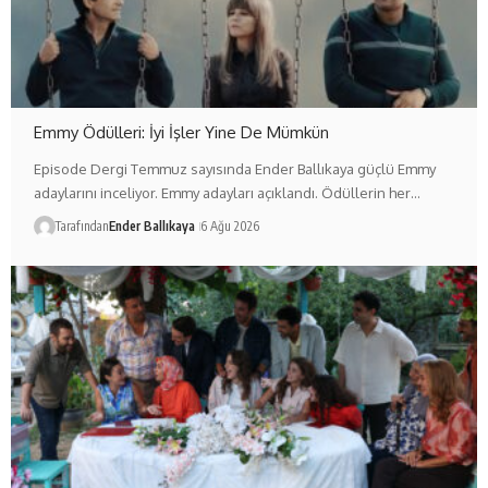
Emmy Ödülleri: İyi İşler Yine De Mümkün
Episode Dergi Temmuz sayısında Ender Ballıkaya güçlü Emmy
adaylarını inceliyor. Emmy adayları açıklandı. Ödüllerin her…
Tarafından
Ender Ballıkaya
6 Ağu 2026