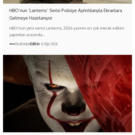
HBO’nun ‘Lanterns’ Serisi Polisiye Ayrıntılarıyla Ekranlara
Gelmeye Hazırlanıyor
HBO'nun yeni serisi Lanterns, 2026 yazının en çok merak edilen
yapımları arasında…
Tarafından
Editör
6 Ağu 2026