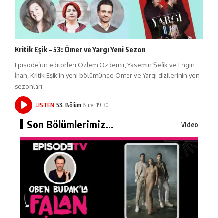
Kritik Eşik – 53: Ömer ve Yargı Yeni Sezon
Episode’un editörleri Özlem Özdemir, Yasemin Şefik ve Engin
İnan, Kritik Eşik'in yeni bölümünde Ömer ve Yargı dizilerinin yeni
sezonları.
LISTEN
53. Bölüm
Süre: 19:30
Son Bölümlerimiz...
Video