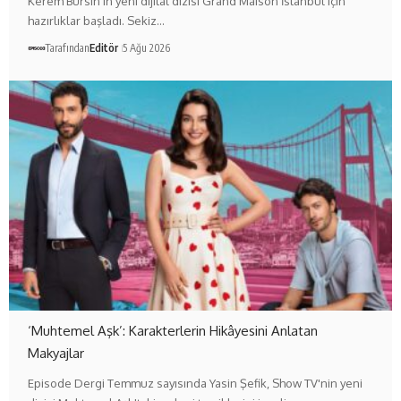
Kerem Bürsin'in yeni dijital dizisi Grand Maison İstanbul için
hazırlıklar başladı. Sekiz…
Tarafından
Editör
5 Ağu 2026
‘Muhtemel Aşk’: Karakterlerin Hikâyesini Anlatan
Makyajlar
Episode Dergi Temmuz sayısında Yasin Şefik, Show TV'nin yeni