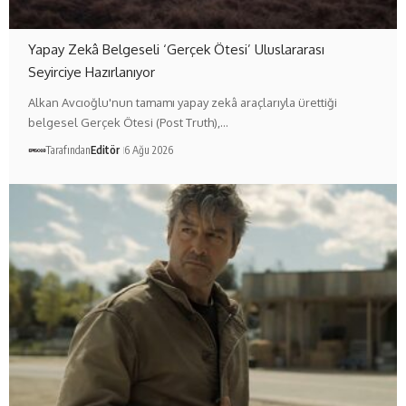
Yapay Zekâ Belgeseli ‘Gerçek Ötesi’ Uluslararası
Seyirciye Hazırlanıyor
Alkan Avcıoğlu'nun tamamı yapay zekâ araçlarıyla ürettiği
belgesel Gerçek Ötesi (Post Truth),…
Tarafından
Editör
6 Ağu 2026