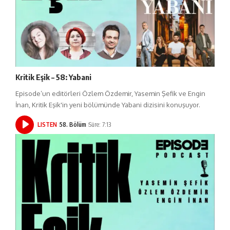
Kritik Eşik – 58: Yabani
Episode’un editörleri Özlem Özdemir, Yasemin Şefik ve Engin
İnan, Kritik Eşik'in yeni bölümünde Yabani dizisini konuşuyor.
LISTEN
58. Bölüm
Süre: 7:13