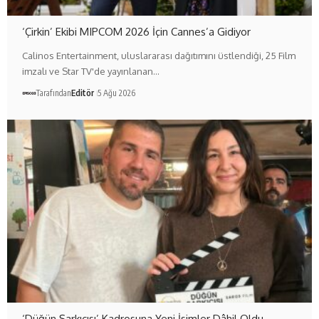
‘Çirkin’ Ekibi MIPCOM 2026 İçin Cannes’a Gidiyor
Calinos Entertainment, uluslararası dağıtımını üstlendiği, 25 Film
imzalı ve Star TV'de yayınlanan…
Tarafından
Editör
5 Ağu 2026
‘Düğün Şarkıcısı’ Kadrosuna Yeni İsimler Dâhil Oldu