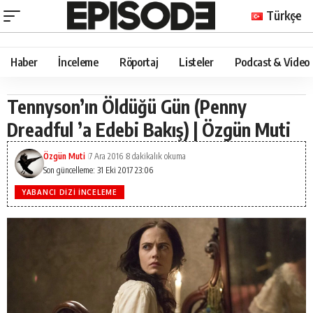
Türkçe
Haber
İnceleme
Röportaj
Listeler
Podcast & Video
Tennyson’ın Öldüğü Gün (Penny
Dreadful ’a Edebi Bakış) | Özgün Muti
Özgün Muti
7 Ara 2016
8 dakikalık okuma
Son güncelleme: 31 Eki 2017 23:06
YABANCI DIZI İNCELEME