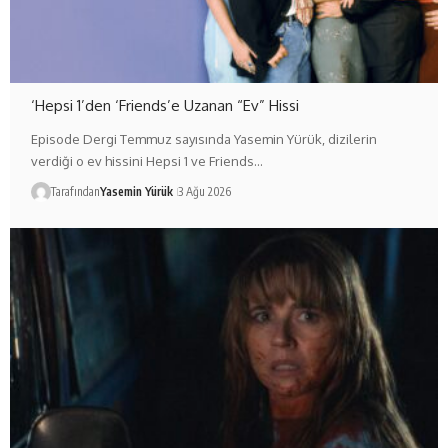
‘Hepsi 1’den ‘Friends’e Uzanan “Ev” Hissi
Episode Dergi Temmuz sayısında Yasemin Yürük, dizilerin
verdiği o ev hissini Hepsi 1 ve Friends…
Tarafından
Yasemin Yürük
3 Ağu 2026