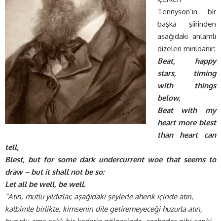
Tennyson’ın bir
başka şiirinden
aşağıdaki anlamlı
dizeleri mırıldanır:
Beat, happy
stars, timing
with things
below,
Beat with my
heart more blest
than heart can
tell,
Blest, but for some dark undercurrent woe that seems to
draw – but it shall not be so:
Let all be well, be well.
“Atın, mutlu yıldızlar, aşağıdaki şeylerle ahenk içinde atın,
kalbimle birlikte, kimsenin dile getiremeyeceği huzurla atın,