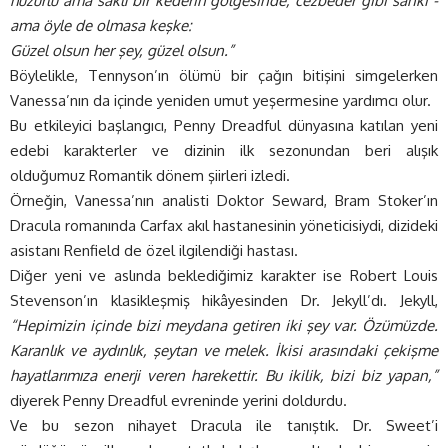
huzurlu ama saklı bir kederin gölgesinde, cezbeder gibi sanki -
ama öyle de olmasa keşke:
Güzel olsun her şey, güzel olsun.”
Böylelikle, Tennyson’ın ölümü bir çağın bitişini simgelerken
Vanessa’nın da içinde yeniden umut yeşermesine yardımcı olur.
Bu etkileyici başlangıcı, Penny Dreadful dünyasına katılan yeni
edebi karakterler ve dizinin ilk sezonundan beri alışık
olduğumuz Romantik dönem şiirleri izledi.
Örneğin, Vanessa’nın analisti Doktor Seward, Bram Stoker’ın
Dracula romanında Carfax akıl hastanesinin yöneticisiydi, dizideki
asistanı Renfield de özel ilgilendiği hastası.
Diğer yeni ve aslında beklediğimiz karakter ise Robert Louis
Stevenson’ın klasikleşmiş hikâyesinden Dr. Jekyll’dı. Jekyll,
“Hepimizin içinde bizi meydana getiren iki şey var. Özümüzde.
Karanlık ve aydınlık, şeytan ve melek. İkisi arasındaki çekişme
hayatlarımıza enerji veren harekettir. Bu ikilik, bizi biz yapan,”
diyerek Penny Dreadful evreninde yerini doldurdu.
Ve bu sezon nihayet Dracula ile tanıştık. Dr. Sweet’i