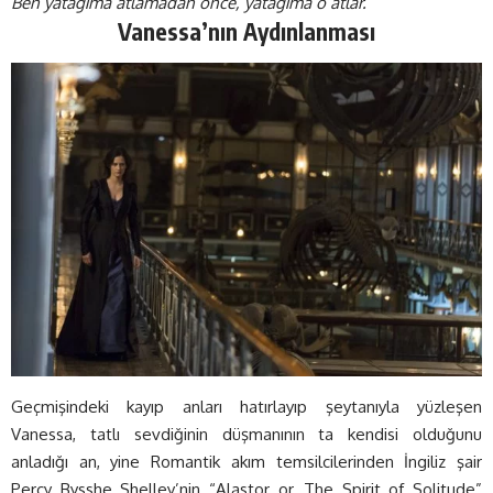
Ben yatağıma atlamadan önce, yatağıma o atlar.”
Vanessa’nın Aydınlanması
Geçmişindeki kayıp anları hatırlayıp şeytanıyla yüzleşen
Vanessa, tatlı sevdiğinin düşmanının ta kendisi olduğunu
anladığı an, yine Romantik akım temsilcilerinden İngiliz şair
Percy Bysshe Shelley’nin “Alastor or, The Spirit of Solitude”