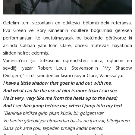
Gelelim tüm sezonların en etkileyici bölümündeki referansa.
Eva Green ve Rory Kinnear’ın ödüllere boğulması gereken
performansları ile unutulmayacak bu bölümde görüyoruz ki
aslında Caliban yani John Clare, önceki mütevazı hayatında
şiirden nefret edermiş.
Vanessa’nın şiir tutkusunu öğrendikten sonra, oğlunun en
sevdiği yazar Robert Louis Stevenson’ın “My Shadow
(Gölgem)” isimli şiirinden bir kısmı okuyor Clare, Vanessa’ya:
I have a little shadow that goes in and out with me,
And what can be the use of him is more than I can see.
He is very, very like me from the heels up to the head;
And I see him jump before me, when I jump into my bed.
“Benimle birlikte girip çıkan küçük bir gölgem var
Ve benim görebiliyor olmamdan başka ne için var, bilmiyorum.
Bana çok ama çok, tepeden tırnağa kadar benzer.