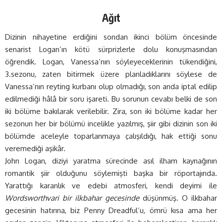
Ağıt
Dizinin nihayetine erdiğini sondan ikinci bölüm öncesinde
senarist Logan’ın kötü sürprizlerle dolu konuşmasından
öğrendik. Logan, Vanessa’nın söyleyeceklerinin tükendiğini,
3.sezonu, zaten bitirmek üzere planladıklarını söylese de
Vanessa’nın reyting kurbanı olup olmadığı, son anda iptal edilip
edilmediği hâlâ bir soru işareti. Bu sorunun cevabı belki de son
iki bölüme bakılarak verilebilir. Zira, son iki bölüme kadar her
sezonun her bir bölümü incelikle yazılmış, şiir gibi dizinin son iki
bölümde aceleyle toparlanmaya çalışıldığı, hak ettiği sonu
veremediği aşikâr.
John Logan, diziyi yaratma sürecinde asıl ilham kaynağının
romantik şiir olduğunu söylemişti başka bir röportajında.
Yarattığı karanlık ve edebi atmosferi, kendi deyimi ile
Wordsworthvari bir ilkbahar gecesinde
düşünmüş. O ilkbahar
gecesinin hatırına, biz Penny Dreadful’u, ömrü kısa ama her