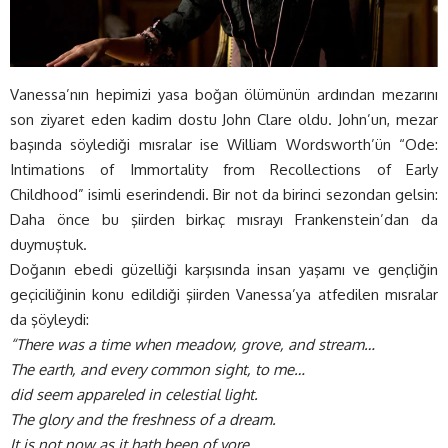
Vanessa’nın hepimizi yasa boğan ölümünün ardından mezarını
son ziyaret eden kadim dostu John Clare oldu. John’un, mezar
başında söylediği mısralar ise William Wordsworth’ün “Ode:
Intimations of Immortality from Recollections of Early
Childhood” isimli eserindendi. Bir not da birinci sezondan gelsin:
Daha önce bu şiirden birkaç mısrayı Frankenstein’dan da
duymuştuk.
Doğanın ebedi güzelliği karşısında insan yaşamı ve gençliğin
geçiciliğinin konu edildiği şiirden Vanessa’ya atfedilen mısralar
da şöyleydi:
“There was a time when meadow, grove, and stream…
The earth, and every common sight, to me…
did seem appareled in celestial light.
The glory and the freshness of a dream.
It is not now as it hath been of yore.