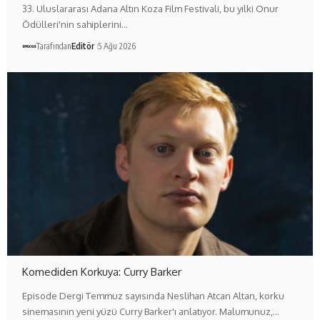
33. Uluslararası Adana Altın Koza Film Festivali, bu yılki Onur
Ödülleri'nin sahiplerini…
Tarafından
Editör
5 Ağu 2026
Komediden Korkuya: Curry Barker
Episode Dergi Temmuz sayısında Neslihan Atcan Altan, korku
sinemasının yeni yüzü Curry Barker'ı anlatıyor. Malumunuz,…