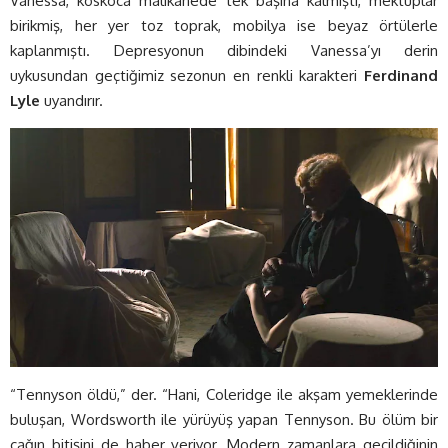
Vanessa, koskoca malikânede tek başına kalmıştı, mektuplar
birikmiş, her yer toz toprak, mobilya ise beyaz örtülerle
kaplanmıştı. Depresyonun dibindeki Vanessa’yı derin
uykusundan geçtiğimiz sezonun en renkli karakteri
Ferdinand
Lyle
uyandırır.
“Tennyson öldü,” der. “Hani, Coleridge ile akşam yemeklerinde
buluşan, Wordsworth ile yürüyüş yapan Tennyson. Bu ölüm bir
çağın bitişini de haber veriyor. Modern zamanlara geçildiğinin