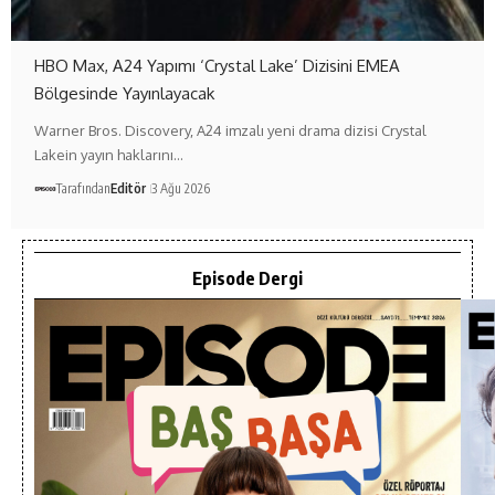
HBO Max, A24 Yapımı ‘Crystal Lake’ Dizisini EMEA
Bölgesinde Yayınlayacak
Warner Bros. Discovery, A24 imzalı yeni drama dizisi Crystal
Lakein yayın haklarını…
Tarafından
Editör
3 Ağu 2026
Episode Dergi