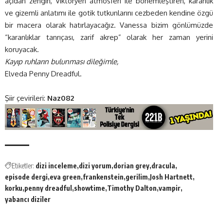
açıdan zengin, Viktoryen atmosferi ile bohemleştiren, karanlık
ve gizemli anlatımı ile gotik tutkunlarını cezbeden kendine özgü
bir macera olarak hatırlayacağız. Vanessa bizim gönlümüzde
“karanlıklar tanrıçası, zarif akrep” olarak her zaman yerini
koruyacak.
Kayıp ruhların bulunması dileğimle,
Elveda Penny Dreadful.
Şiir çevirileri:
Naz082
Etiketler:
dizi inceleme
dizi yorum
dorian grey
dracula
episode dergi
eva green
frankenstein
gerilim
Josh Hartnett
korku
penny dreadful
showtime
Timothy Dalton
vampir
yabancı diziler