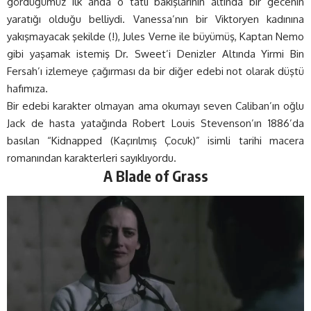
gördüğümüz ilk anda o tatlı bakışlarının altında bir gecenin
yaratığı olduğu belliydi. Vanessa’nın bir Viktoryen kadınına
yakışmayacak şekilde (!), Jules Verne ile büyümüş, Kaptan Nemo
gibi yaşamak istemiş Dr. Sweet’i Denizler Altında Yirmi Bin
Fersah’ı izlemeye çağırması da bir diğer edebi not olarak düştü
hafımıza.
Bir edebi karakter olmayan ama okumayı seven Caliban’ın oğlu
Jack de hasta yatağında Robert Louis Stevenson’ın 1886’da
basılan “Kidnapped (Kaçırılmış Çocuk)” isimli tarihi macera
romanından karakterleri sayıklıyordu.
A Blade of Grass