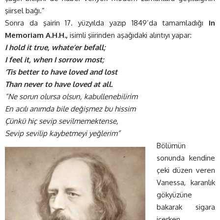
şiirsel bağı.”
Sonra da şairin 17. yüzyılda yazıp 1849’da tamamladığı
In
Memoriam A.H.H.,
isimli şiirinden aşağıdaki alıntıyı yapar:
I hold it true, whate’er befall;
I feel it, when I sorrow most;
‘Tis better to have loved and lost
Than never to have loved at all.
“Ne sorun olursa olsun, kabullenebilirim
En acılı anımda bile değişmez bu hissim
Çünkü hiç sevip sevilmemektense,
Sevip sevilip kaybetmeyi yeğlerim”
Bölümün
sonunda kendine
çeki düzen veren
Vanessa, karanlık
gökyüzüne
bakarak sigara
içerken