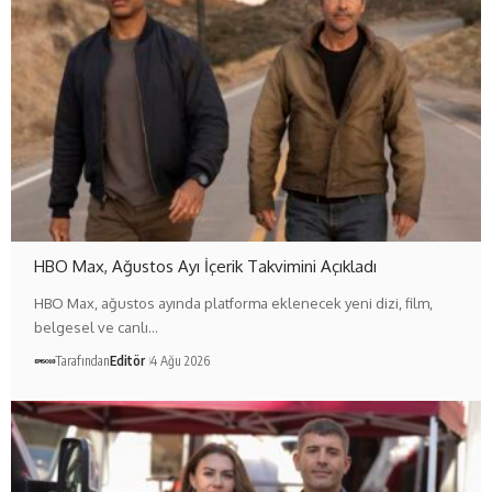
HBO Max, Ağustos Ayı İçerik Takvimini Açıkladı
HBO Max, ağustos ayında platforma eklenecek yeni dizi, film,
belgesel ve canlı…
Tarafından
Editör
4 Ağu 2026