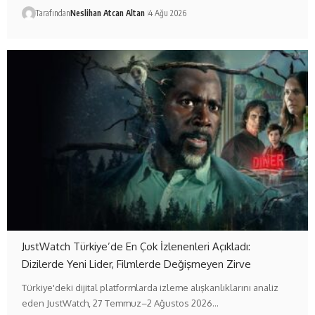
Tarafından
Neslihan Atcan Altan
4 Ağu 2026
JustWatch Türkiye’de En Çok İzlenenleri Açıkladı:
Dizilerde Yeni Lider, Filmlerde Değişmeyen Zirve
Türkiye'deki dijital platformlarda izleme alışkanlıklarını analiz
eden JustWatch, 27 Temmuz–2 Ağustos 2026…