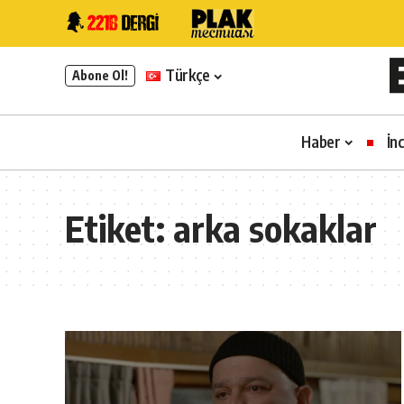
Türkçe
Abone Ol!
Haber
İn
Etiket:
arka sokaklar