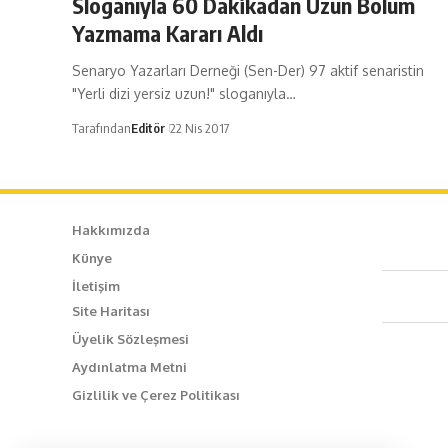
Sloganıyla 60 Dakikadan Uzun Bölüm
Yazmama Kararı Aldı
Senaryo Yazarları Derneği (Sen-Der) 97 aktif senaristin
"Yerli dizi yersiz uzun!" sloganıyla…
Tarafından
Editör
22 Nis 2017
Hakkımızda
Künye
Caf
İletişim
Site Haritası
+90
Üyelik Sözleşmesi
Aydınlatma Metni
inf
Gizlilik ve Çerez Politikası