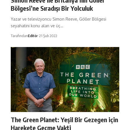
Simon Reeve ile Britanya’nın Göller
Bölgesi’ne Sıradışı Bir Yolculuk
Yazar ve televizyoncu Simon Reeve, Göller Bölgesi
seyahatini konu alan ve üç…
Tarafından
Editör
21 Şub 2022
The Green Planet: Yeşil Bir Gezegen için
Harekete Geçme Vakti