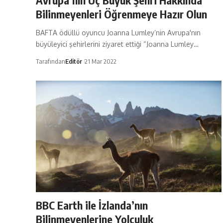
Avrupa’nın Üç Büyük Şehri Hakkında
Bilinmeyenleri Öğrenmeye Hazır Olun
BAFTA ödüllü oyuncu Joanna Lumley’nin Avrupa'nın
büyüleyici şehirlerini ziyaret ettiği “Joanna Lumley…
Tarafından
Editör
21 Mar 2022
BBC Earth ile İzlanda’nın
Bilinmeyenlerine Yolculuk