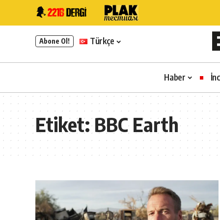
Türkçe
Abone Ol!
Haber
İn
Etiket:
BBC Earth