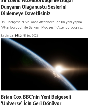
Sir David Attenborough ile Doğal
Dünyanın Olağanüstü Seslerini
Dinlemeye Davetlisiniz
Ünlü belgeselci Sir David Attenborough’un yeni yapımı
“Attenborough ile Şarkının Mucizesi” (Attenborough’s…
Tarafından
Editör
11 Şub 2022
Brian Cox BBC’nin Yeni Belgeseli
‘Universe’ İçin Geri Dönüyor