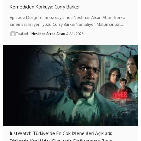
Komediden Korkuya: Curry Barker
Episode Dergi Temmuz sayısında Neslihan Atcan Altan, korku
sinemasının yeni yüzü Curry Barker'ı anlatıyor. Malumunuz,…
Tarafından
Neslihan Atcan Altan
4 Ağu 2026
JustWatch Türkiye’de En Çok İzlenenleri Açıkladı: