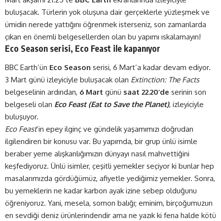
buluşacak. Türlerin yok oluşuna dair gerçeklerle yüzleşmek ve
ümidin nerede yattığını öğrenmek isterseniz, son zamanlarda
çıkan en önemli belgesellerden olan bu yapımı ıskalamayın!
Eco Season serisi, Eco Feast ile kapanıyor
BBC Earth’ün
Eco Season
serisi, 6 Mart’a kadar devam ediyor.
3 Mart günü izleyiciyle buluşacak olan
Extinction: The Facts
belgeselinin ardından,
6 Mart
günü
saat 22.20’de
serinin son
belgeseli olan
Eco Feast (Eat to Save the Planet)
, izleyiciyle
buluşuyor.
Eco Feast
’in epey ilginç ve gündelik yaşamımızı doğrudan
ilgilendiren bir konusu var. Bu yapımda, bir grup ünlü isimle
beraber yeme alışkanlığımızın dünyayı nasıl mahvettiğini
keşfediyoruz. Ünlü isimler, çeşitli yemekler seçiyor ki bunlar hep
masalarımızda gördüğümüz, afiyetle yediğimiz yemekler. Sonra,
bu yemeklerin ne kadar karbon ayak izine sebep olduğunu
öğreniyoruz. Yani, mesela, somon balığı; eminim, birçoğumuzun
en sevdiği deniz ürünlerindendir ama ne yazık ki fena halde kötü