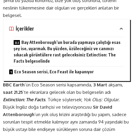
Şimdi bu yazıda konumuz, bize yok oluş sorununa, türlerin
neslinin tükenmesine dair olguları ve gerçekleri anlatan bir
belgesel.
İçerikler
Bay Attenborough’un burada yapmaya çalıştığı esas
şey ise, uyarmak. Bu yüzden, üzüleceğiniz ve canınızı
sıkacak görüntülere rast geleceksiniz Extinction: The
Facts belgeselinde
Eco Season serisi, Eco Feast ile kapanıyor
BBC Earth
’ün
Eco Season
serisi kapsamında,
3 Mart
akşamı,
saat 21.25
’te ekranlara gelecek olan bu belgeselin adı
Extinction: The Facts
. Türkçe söylersek;
Yok Oluş: Olgular
.
Büyük İngiliz doğa tarihçisi ve televizyoncusu
Sir David
Attenborough
’un yok oluş krizini araştırdığı bu yapım, sadece
sorunları tespit etmekle kalmıyor aynı zamanda 94 yaşındaki bu
büyük ustayı bile endişeye sürükleyen soruna dair çözüm