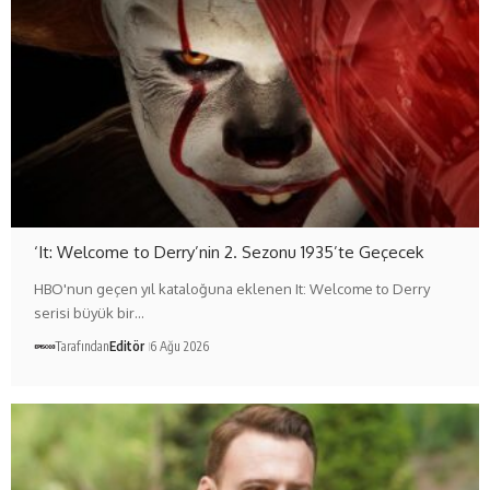
‘It: Welcome to Derry’nin 2. Sezonu 1935’te Geçecek
HBO'nun geçen yıl kataloğuna eklenen It: Welcome to Derry
serisi büyük bir…
Tarafından
Editör
6 Ağu 2026