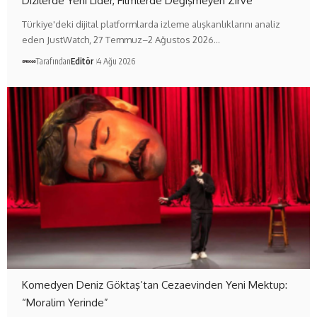
Dizilerde Yeni Lider, Filmlerde Değişmeyen Zirve
Türkiye'deki dijital platformlarda izleme alışkanlıklarını analiz
eden JustWatch, 27 Temmuz–2 Ağustos 2026…
Tarafından
Editör
4 Ağu 2026
Komedyen Deniz Göktaş’tan Cezaevinden Yeni Mektup:
“Moralim Yerinde”