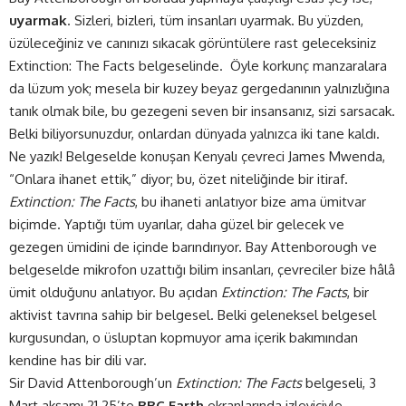
uyarmak
. Sizleri, bizleri, tüm insanları uyarmak. Bu yüzden,
üzüleceğiniz ve canınızı sıkacak görüntülere rast geleceksiniz
Extinction: The Facts belgeselinde. Öyle korkunç manzaralara
da lüzum yok; mesela bir kuzey beyaz gergedanının yalnızlığına
tanık olmak bile, bu gezegeni seven bir insansanız, sizi sarsacak.
Belki biliyorsunuzdur, onlardan dünyada yalnızca iki tane kaldı.
Ne yazık! Belgeselde konuşan Kenyalı çevreci James Mwenda,
“Onlara ihanet ettik,” diyor; bu, özet niteliğinde bir itiraf.
Extinction: The Facts
, bu ihaneti anlatıyor bize ama ümitvar
biçimde. Yaptığı tüm uyarılar, daha güzel bir gelecek ve
gezegen ümidini de içinde barındırıyor. Bay Attenborough ve
belgeselde mikrofon uzattığı bilim insanları, çevreciler bize hâlâ
ümit olduğunu anlatıyor. Bu açıdan
Extinction: The Facts
, bir
aktivist tavrına sahip bir belgesel. Belki geleneksel belgesel
kurgusundan, o üsluptan kopmuyor ama içerik bakımından
kendine has bir dili var.
Sir David Attenborough’un
Extinction: The Facts
belgeseli, 3
Mart akşamı 21.25’te
BBC Earth
ekranlarında izleyiciyle