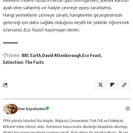
ineklerin midesi fazlaca metan gazı ürettiğinden, yüksek karbon
ayak izine sahipmiş ve haliyle çevreye epey zararlıymış.
Hangi yemeklerin çevreye zararlı, hangilerinin gezegenimizin
geleceği için daha sağlıklı olduğunu keyifli bir şekilde öğrenmek
isterseniz
Eco Feast
’i kaçırmayın derim.
Etiketler:
BBC Earth
David Attenborough
Eco Feast
Extinction: The Facts
Onur Bayrakçeken
1994 yılında İstanbul'da doğdu. Boğaziçi Üniversitesi Türk Dili ve Edebiyatı
Bölümü'nden mezun oldu. Annesinin başucunda okuduğu kitaplarla okumayı,
ilkokul hocasının teşvikiyle yazmayı sevdi. İflah olmaz bir müzik tutkunu. İki şiir