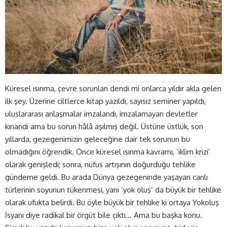
Küresel ısınma, çevre sorunları dendi mi onlarca yıldır akla gelen
ilk şey. Üzerine ciltlerce kitap yazıldı, sayısız seminer yapıldı,
uluslararası anlaşmalar imzalandı, imzalamayan devletler
kınandı ama bu sorun hâlâ aşılmış değil. Üstüne üstlük, son
yıllarda, gezegenimizin geleceğine dair tek sorunun bu
olmadığını öğrendik. Önce küresel ısınma kavramı, ‘iklim krizi’
olarak genişledi; sonra, nüfus artışının doğurduğu tehlike
gündeme geldi. Bu arada Dünya gezegeninde yaşayan canlı
türlerinin soyunun tükenmesi, yani ‘yok oluş’ da büyük bir tehlike
olarak ufukta belirdi. Bu öyle büyük bir tehlike ki ortaya Yokoluş
İsyanı diye radikal bir örgüt bile çıktı… Ama bu başka konu.