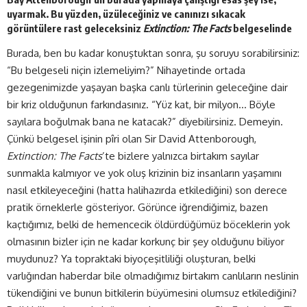
uyarmak. Bu yüzden, üzüleceğiniz ve canınızı sıkacak
görüntülere rast geleceksiniz
Extinction: The Facts
belgeselinde
Burada, ben bu kadar konuştuktan sonra, şu soruyu sorabilirsiniz:
“Bu belgeseli niçin izlemeliyim?” Nihayetinde ortada
gezegenimizde yaşayan başka canlı türlerinin geleceğine dair
bir kriz olduğunun farkındasınız. “Yüz kat, bir milyon… Böyle
sayılara boğulmak bana ne katacak?” diyebilirsiniz. Demeyin.
Çünkü belgesel işinin pîri olan Sir David Attenborough,
Extinction: The Facts
’te bizlere yalnızca birtakım sayılar
sunmakla kalmıyor ve yok oluş krizinin biz insanların yaşamını
nasıl etkileyeceğini (hatta halihazırda etkilediğini) son derece
pratik örneklerle gösteriyor. Görünce iğrendiğimiz, bazen
kaçtığımız, belki de hemencecik öldürdüğümüz böceklerin yok
olmasının bizler için ne kadar korkunç bir şey olduğunu biliyor
muydunuz? Ya topraktaki biyoçeşitliliği oluşturan, belki
varlığından haberdar bile olmadığımız birtakım canlıların neslinin
tükendiğini ve bunun bitkilerin büyümesini olumsuz etkilediğini?