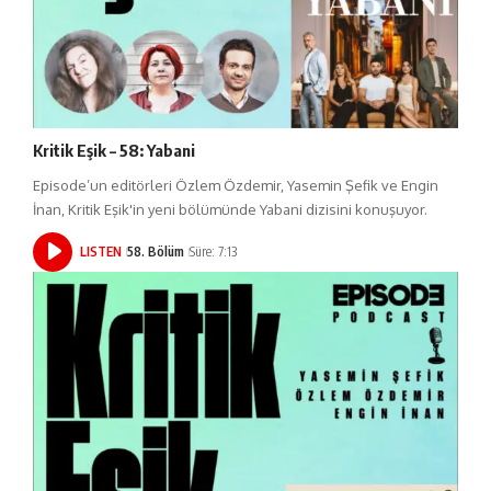
Kritik Eşik – 58: Yabani
Episode’un editörleri Özlem Özdemir, Yasemin Şefik ve Engin
İnan, Kritik Eşik'in yeni bölümünde Yabani dizisini konuşuyor.
LISTEN
58. Bölüm
Süre: 7:13