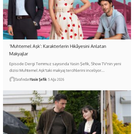
‘Muhtemel Aşk’: Karakterlerin Hikâyesini Anlatan
Makyajlar
Episode Dergi Temmuz sayısında Yasin Şefik, Show TV'nin yeni
dizisi Muhtemel Aşk'taki makyaj tercihlerini inceliyor.…
Tarafından
Yasin Şefik
5 Ağu 2026