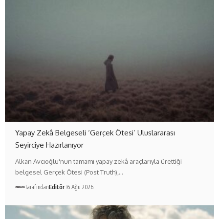
Yapay Zekâ Belgeseli ‘Gerçek Ötesi’ Uluslararası
Seyirciye Hazırlanıyor
Alkan Avcıoğlu'nun tamamı yapay zekâ araçlarıyla ürettiği
belgesel Gerçek Ötesi (Post Truth),…
Tarafından
Editör
6 Ağu 2026