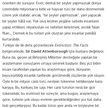
önerileri de sunuyor. Evet, derhal bir şeyler yapmazsak dünya
üzerindeki milyonlarca bitki ve hayvan türü bir daha dönmemek
üzere yok olabilir; ancak, “bir şeyler yapmazsak”, yani yapacak
bir şeyler hâlâ var. Yok oluş krizinin yegâne sebebi insanların
yapıp ettikleri; okyanusları ve nehirleri kirletmek, avcılık falan
filan… Demek ki bu türleri yok oluştan yine insanlar pekâlâ
kurtarabilir.
Türkiye’de ilk defa gösterilecek
Extinction: The Facts
belgeselinde,
Sir David Attenborough
işte bunlara değiniyor.
Buna da, geçen yıl Birleşmiş Milletler desteğiyle yapılan bir
araştırmanın sonuçlarını ortaya sererek başlıyor. Beş yüz bilim
insanı tarafından yapılan bu araştırmaya göre, dünyanın
biyoçeşitliliği insanlık tarihinde görülmedik ölçülerde yok oluyor.
Öyle ki bir milyon canlı türü, neslinin tükenme tehlikesiyle karşı
karşıya. Bu, korkunç bir sayı. Her canlı türünün nesli bir gün
tükenebilir, bu evrimsel bir süreçtir; ama bugün, araştırmaya
göre, türlerin yok oluşu evrimin gerektirdiğinden yüz kat daha
hızlı gerçekleşiyor. Bu kadar türün aynı anda ve böylesine bir