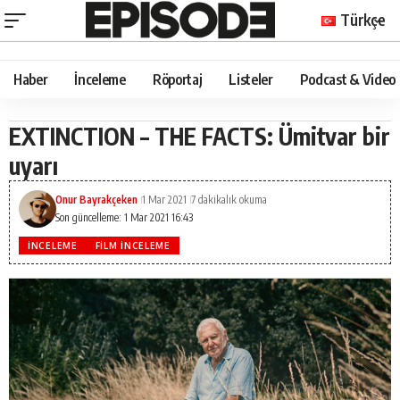
Türkçe
Haber
İnceleme
Röportaj
Listeler
Podcast & Video
EXTINCTION – THE FACTS: Ümitvar bir
uyarı
Onur Bayrakçeken
1 Mar 2021
7 dakikalık okuma
Son güncelleme: 1 Mar 2021 16:43
İNCELEME
FILM İNCELEME