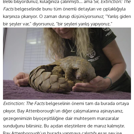
Belki biliyordunuz, kulağınıza çalınmıştı… ama Sir,
Extinction: The
Facts
belgeselinde bunu tüm önemli detayları ve çıplaklığıyla
karşınıza çıkarıyor. O zaman durup düşünüyorsunuz; “Yanlış giden
bir şeyler var,” diyorsunuz, “bir şeyleri yanlış yapıyoruz.”
Extinction: The Facts
belgeselinin önemi tam da burada ortaya
çıkıyor. Bay Attenborough’un diğer çalışmalarına aşinaysanız,
gezegenimizin biyoçeşitliliğine dair muhteşem manzaralar
sunduğunu bilirsiniz. Bu açıdan eleştirilere de maruz kalmıştır.
Bay Attenborough’un burada yapmaya çalıştığı esas şey ise,