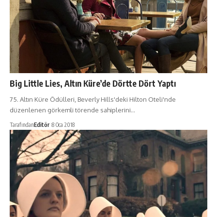
Big Little Lies, Altın Küre’de Dörtte Dört Yaptı
75. Altın Küre Ödülleri, Beverly Hills'deki Hilton Oteli'nde
düzenlenen görkemli törende sahiplerini…
Tarafından
Editör
8 Oca 2018