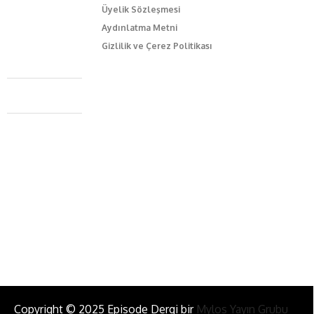
Üyelik Sözleşmesi
Aydınlatma Metni
Gizlilik ve Çerez Politikası
Caferağa Mah. Dr. Şakir Paşa Sok. No3/A Kadıköy İstanbul
+90 543 345 46 00
info@episodemag.com
Bizi Takip Et!
Copyright © 2025 Episode Dergi bir
Mylos Yayın Grubu