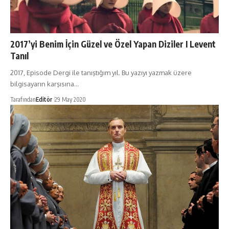
2017’yi Benim İçin Güzel ve Özel Yapan Diziler I Levent
Tanıl
2017, Episode Dergi ile tanıştığım yıl. Bu yazıyı yazmak üzere
bilgisayarın karşısına…
Tarafından
Editör
29 May 2020