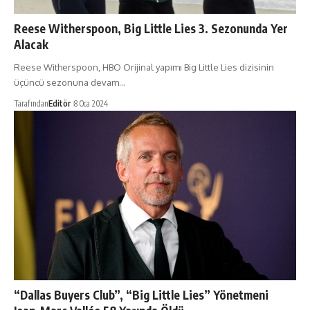
Reese Witherspoon, Big Little Lies 3. Sezonunda Yer
Alacak
Reese Witherspoon, HBO Orijinal yapımı Big Little Lies dizisinin
üçüncü sezonuna devam…
Tarafından
Editör
8 Oca 2024
“Dallas Buyers Club”, “Big Little Lies” Yönetmeni