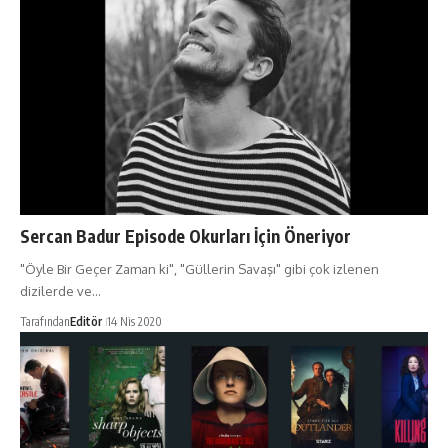
Sercan Badur Episode Okurları İçin Öneriyor
"Öyle Bir Geçer Zaman ki", "Güllerin Savaşı" gibi çok izlenen
dizilerde ve…
Tarafından
Editör
14 Nis 2020