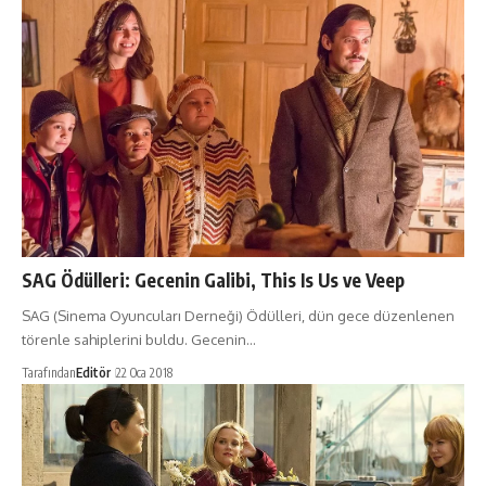
SAG Ödülleri: Gecenin Galibi, This Is Us ve Veep
SAG (Sinema Oyuncuları Derneği) Ödülleri, dün gece düzenlenen
törenle sahiplerini buldu. Gecenin…
Tarafından
Editör
22 Oca 2018