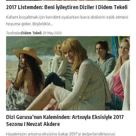
2017 Listemden: Beni İyileştiren Diziler I Didem Tekeli
Kafamı boşaltmak için kendimi oyalarken bana dizilerin eşlik etmesi
hoşuma gider. Böylelikle…
Tarafından
Didem Tekeli
29 May 2020
Dizi Gurusu’nun Kaleminden: Artısıyla Eksisiyle 2017
Sezonu I Nevzat Akdere
Hayatımızın artısına eksisine bakıp 2017'yi değerlendiriyoruz