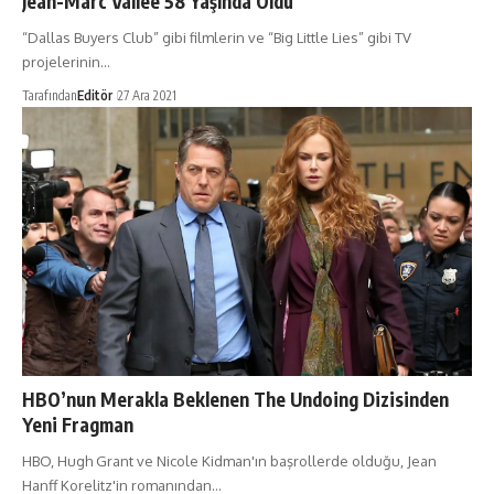
Jean-Marc Vallée 58 Yaşında Öldü
“Dallas Buyers Club” gibi filmlerin ve “Big Little Lies” gibi TV
projelerinin…
Tarafından
Editör
27 Ara 2021
HBO’nun Merakla Beklenen The Undoing Dizisinden
Yeni Fragman
HBO, Hugh Grant ve Nicole Kidman'ın başrollerde olduğu, Jean
Hanff Korelitz'in romanından…