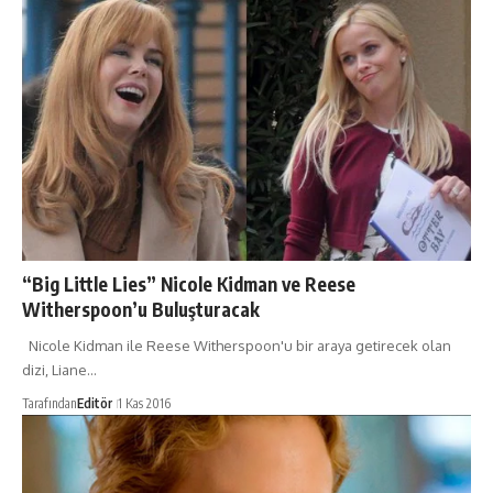
“Big Little Lies” Nicole Kidman ve Reese
Witherspoon’u Buluşturacak
Nicole Kidman ile Reese Witherspoon'u bir araya getirecek olan
dizi, Liane…
Tarafından
Editör
1 Kas 2016