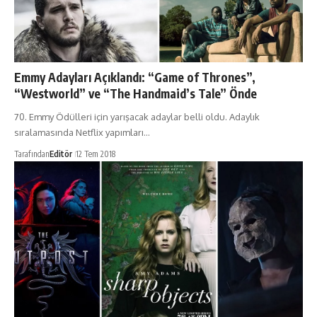
Emmy Adayları Açıklandı: “Game of Thrones”,
“Westworld” ve “The Handmaid’s Tale” Önde
70. Emmy Ödülleri için yarışacak adaylar belli oldu. Adaylık
sıralamasında Netflix yapımları…
Tarafından
Editör
12 Tem 2018