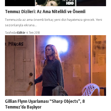
Temmuz Dizileri: Az Ama Nitelikli ve Önemli
Temmuzda az ama önemli birkaç yeni dizi hayatımıza girecek. Yeni
sezonlarıyla ekrana…
Tarafından
Editör
4 Tem 2018
Gillian Flynn Uyarlaması “Sharp Objects”, 8
Temmuz’da Başlıyor