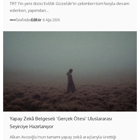
TRT 1'in yeni dizisi Evlilik Güzeldir'in çekimleri tüm hızıyla devam
ederken, yapımdan…
Tarafından
Editör
6 Ağu 2026
Yapay Zekâ Belgeseli ‘Gerçek Ötesi’ Uluslararası
Seyirciye Hazırlanıyor
Alkan Avcıoğlu'nun tamamı yapay zekâ araçlarıyla ürettiği