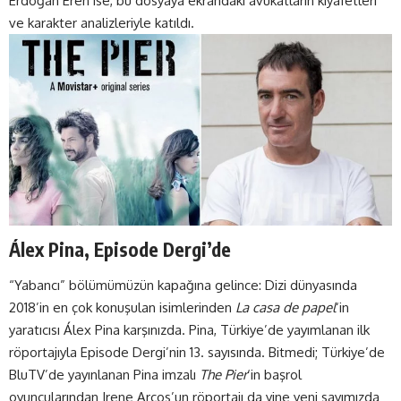
Erdoğan Eren ise, bu dosyaya ekrandaki avukatların kıyafetleri
ve karakter analizleriyle katıldı.
Álex Pina, Episode Dergi’de
“Yabancı” bölümümüzün kapağına gelince: Dizi dünyasında
2018’in en çok konuşulan isimlerinden
La casa de papel
‘in
yaratıcısı Álex Pina karşınızda. Pina, Türkiye’de yayımlanan ilk
röportajıyla Episode Dergi’nin 13. sayısında. Bitmedi; Türkiye’de
BluTV’de yayınlanan Pina imzalı
The Pier
‘in başrol
oyuncularından Irene Arcos’un röportajı da yine yeni sayımızda