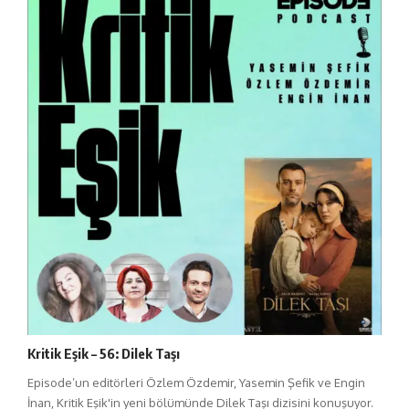
Kritik Eşik – 56: Dilek Taşı
Episode’un editörleri Özlem Özdemir, Yasemin Şefik ve Engin
İnan, Kritik Eşik'in yeni bölümünde Dilek Taşı dizisini konuşuyor.