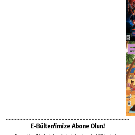
E-Bülten'imize Abone Olun!