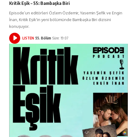
Kritik Eşik – 55: Bambaşka Biri
Episode’un editörleri Özlem Özdemir, Yasemin Şefik ve Engin
İnan, Kritik Eşik'in yeni bölümünde Bambaşka Biri dizisini
konuşuyor.
LISTEN
55. Bölüm
Süre: 19:07