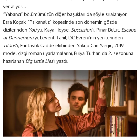
yer alıyor…
“Yabancı” bölümümüzün diğer başlıkları da şöyle sıralanıyor:
Esra Koçak, “Psikanaliz” köşesinde son dönemin gözde
dizilerinden
You
‘yu, Kaya Heyse,
Succesion
‘ı, Pınar Bulut,
Escape
at Dannemora
‘yı, Levent Tanıl, DC Evreni’nin yenilerinden
Titans
‘ı, Fantastik Cadde ekibinden Yakup Can Yargıç, 2019
model çizgi roman uyarlamalarını, Fulya Turhan da 2. sezonuna
hazırlanan
Big Little Lies
‘ı yazdı.