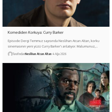
Komediden Korkuya: Curry Barker
Episode Dergi Temmuz sayısında Neslihan Atcan Altan, korku
sinemasının yeni yüzü Curry Barker'ı anlatıyor. Malumunuz,…
Tarafından
Neslihan Atcan Altan
4 Ağu 2026