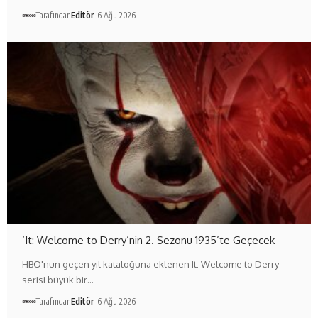
Tarafından
Editör
6 Ağu 2026
‘It: Welcome to Derry’nin 2. Sezonu 1935’te Geçecek
HBO'nun geçen yıl kataloğuna eklenen It: Welcome to Derry
serisi büyük bir…
Tarafından
Editör
6 Ağu 2026