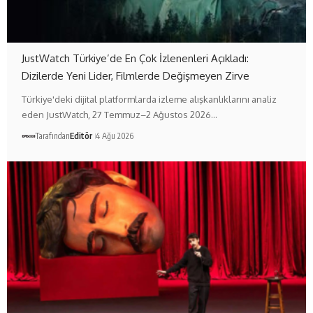
JustWatch Türkiye’de En Çok İzlenenleri Açıkladı:
Dizilerde Yeni Lider, Filmlerde Değişmeyen Zirve
Türkiye'deki dijital platformlarda izleme alışkanlıklarını analiz
eden JustWatch, 27 Temmuz–2 Ağustos 2026…
Tarafından
Editör
4 Ağu 2026