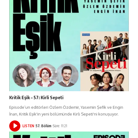
Kritik Eşik – 57: Kirli Sepeti
Episode’un editörleri Özlem Özdemir, Yasemin Şefik ve Engin
İnan, Kritik Eşik'in yeni bölümünde Kirli Sepeti'ni konuşuyor.
LISTEN
57. Bölüm
Süre: 11:21