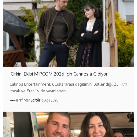
‘Çirkin’ Ekibi MIPCOM 2026 İçin Cannes’a Gidiyor
Calinos Entertainment, uluslararası dağıtımını üstlendiği, 25 Film
imzalı ve Star TV'de yayınlanan…
Tarafından
Editör
5 Ağu 2026