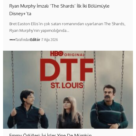
Ryan Murphy İmzalı ‘The Shards’ İlk İki Bölümüyle
Disney+’ta
Bret Easton Ellis’in çok satan romanından uyarlanan The Shards,
Ryan Murphy’nin yapımcılığında…
Tarafından
Editör
7 Ağu 2026
Emmy Ödülleri: İyi İşler Yine De Mümkün