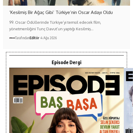
‘Kesilmiş Bir Ağaç Gibi’ Türkiye’nin Oscar Adayı Oldu
99. Oscar Ödüllerinde Türkiye’yi temsil edecek film,
yönetmenliğini Tunç Davut’un yaptığı Kesilmiş…
Tarafından
Editör
4 Ağu 2026
Episode Dergi