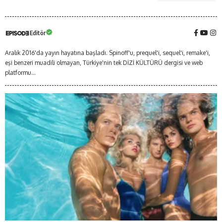
Editör
Aralık 2016'da yayın hayatına başladı. Spinoff'u, prequel'i, sequel'i, remake'i,
eşi benzeri muadili olmayan, Türkiye'nin tek DİZİ KÜLTÜRÜ dergisi ve web
platformu...