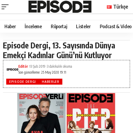
Türkçe
Haber
İnceleme
Röportaj
Listeler
Podcast & Video
Episode Dergi, 13. Sayısında Dünya
Emekçi Kadınlar Günü’nü Kutluyor
Editör
13 Şub 2019
3 dakikalık okuma
Son güncelleme: 25 May 2020 19:11
EPISODE DERGI
HABERLER