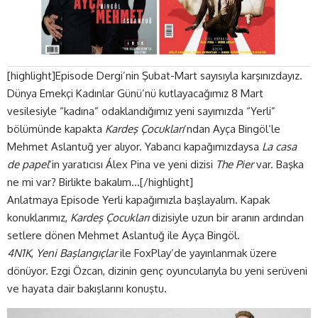
[highlight]Episode Dergi’nin Şubat-Mart sayısıyla karşınızdayız.
Dünya Emekçi Kadınlar Günü’nü kutlayacağımız 8 Mart
vesilesiyle “kadına” odaklandığımız yeni sayımızda “Yerli”
bölümünde kapakta
Kardeş Çocukları
‘ndan Ayça Bingöl’le
Mehmet Aslantuğ yer alıyor. Yabancı kapağımızdaysa
La casa
de papel
‘in yaratıcısı Álex Pina ve yeni dizisi
The Pier
var. Başka
ne mi var? Birlikte bakalım…[/highlight]
Anlatmaya Episode Yerli kapağımızla başlayalım. Kapak
konuklarımız,
Kardeş Çocukları
dizisiyle uzun bir aranın ardından
setlere dönen Mehmet Aslantuğ ile Ayça Bingöl.
4N1K
,
Yeni Başlangıçlar
ile FoxPlay’de yayınlanmak üzere
dönüyor. Ezgi Özcan, dizinin genç oyuncularıyla bu yeni serüveni
ve hayata dair bakışlarını konuştu.