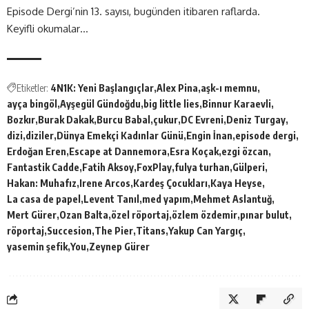
Episode Dergi’nin 13. sayısı, bugünden itibaren raflarda.
Keyifli okumalar…
Etiketler:
4N1K: Yeni Başlangıçlar
Alex Pina
aşk-ı memnu
ayça bingöl
Ayşegül Gündoğdu
big little lies
Binnur Karaevli
Bozkır
Burak Dakak
Burcu Babal
çukur
DC Evreni
Deniz Turgay
dizi
diziler
Dünya Emekçi Kadınlar Günü
Engin İnan
episode dergi
Erdoğan Eren
Escape at Dannemora
Esra Koçak
ezgi özcan
Fantastik Cadde
Fatih Aksoy
FoxPlay
fulya turhan
Gülperi
Hakan: Muhafız
Irene Arcos
Kardeş Çocukları
Kaya Heyse
La casa de papel
Levent Tanıl
med yapım
Mehmet Aslantuğ
Mert Gürer
Ozan Balta
özel röportaj
özlem özdemir
pınar bulut
röportaj
Succesion
The Pier
Titans
Yakup Can Yargıç
yasemin şefik
You
Zeynep Gürer