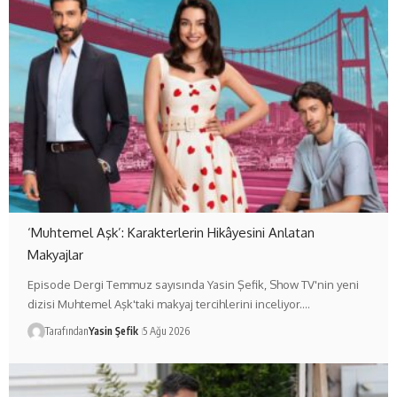
‘Muhtemel Aşk’: Karakterlerin Hikâyesini Anlatan
Makyajlar
Episode Dergi Temmuz sayısında Yasin Şefik, Show TV'nin yeni
dizisi Muhtemel Aşk'taki makyaj tercihlerini inceliyor.…
Tarafından
Yasin Şefik
5 Ağu 2026