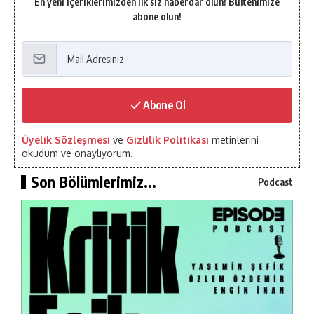
En yeni içeriklerimizden ilk siz haberdar olun! Bültenimize
abone olun!
Abone Ol
Üyelik Sözleşmesi
ve
Gizlilik Politikası
metinlerini
okudum ve onaylıyorum.
Son Bölümlerimiz...
Podcast