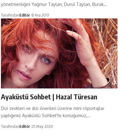
yönetmenliğini Yağmur Taylan, Durul Taylan, Burak…
Tarafından
Editör
8 Ara 2017
Ayaküstü Sohbet | Hazal Türesan
Dizi zevkleri ve dizi önerileri üzerine mini röportajlar
yaptığımız Ayaküstü Sohbet'te konuğumuz,…
Tarafından
Editör
25 May 2020