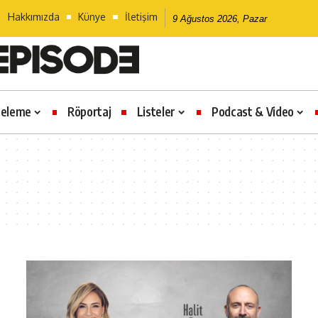
Hakkımızda
Künye
İletişim
9 Ağustos 2026, Pazar
celeme
Röportaj
Listeler
Podcast & Video