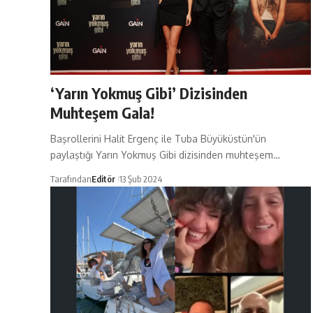
‘Yarın Yokmuş Gibi’ Dizisinden
Muhteşem Gala!
Başrollerini Halit Ergenç ile Tuba Büyüküstün'ün
paylaştığı Yarın Yokmuş Gibi dizisinden muhteşem…
Tarafından
Editör
13 Şub 2024