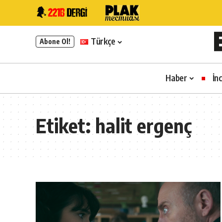
Türkçe
Abone Ol!
Haber
İn
Etiket:
halit ergenç