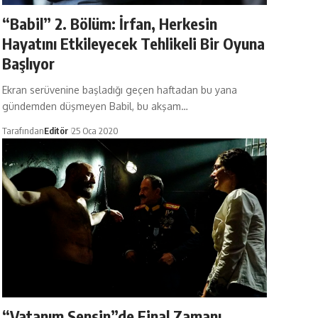
“Babil” 2. Bölüm: İrfan, Herkesin
Hayatını Etkileyecek Tehlikeli Bir Oyuna
Başlıyor
Ekran serüvenine başladığı geçen haftadan bu yana
gündemden düşmeyen Babil, bu akşam…
Tarafından
Editör
25 Oca 2020
“Vatanım Sensin”de Final Zamanı