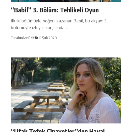
“Babil” 3. Bölüm: Tehlikeli Oyun
İlk iki bölümüyle beğeni kazanan Babil, bu akşam 3.
bölümüyle izleyici karşısında.…
Tarafından
Editör
1 Şub 2020
“Ufak Tefek Cinayetler”den Hayal