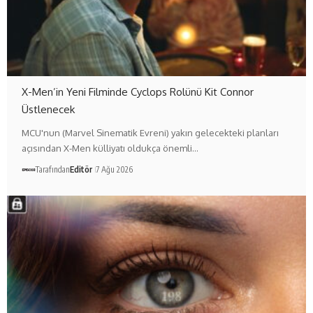
X-Men’in Yeni Filminde Cyclops Rolünü Kit Connor
Üstlenecek
MCU'nun (Marvel Sinematik Evreni) yakın gelecekteki planları
açısından X-Men külliyatı oldukça önemli…
Tarafından
Editör
7 Ağu 2026