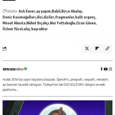
Etiketler:
Aslı Enver
ay yapım
Babil
Birce Akalay
Deniz Kasımoğulları
dizi
diziler
fragmanlar
halit ergenç
Mesut Akusta
Nüket Bıçakçı
Nur Fettahoğlu
Ozan Güven
Özlem Yücel
uluç bayraktar
Editör
Aralık 2016'da yayın hayatına başladı. Spinoff'u, prequel'i, sequel'i, remake'i,
eşi benzeri muadili olmayan, Türkiye'nin tek DİZİ KÜLTÜRÜ dergisi ve web
platformu...