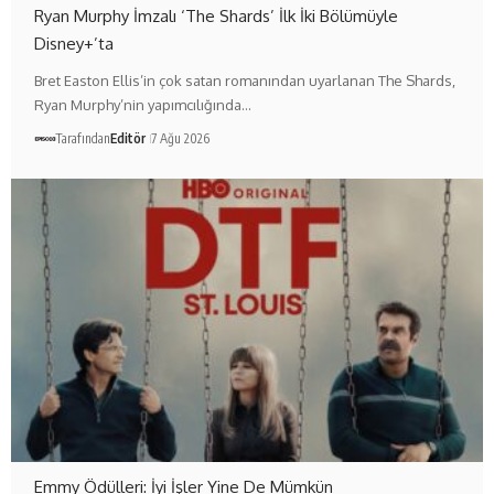
Ryan Murphy İmzalı ‘The Shards’ İlk İki Bölümüyle
Disney+’ta
Bret Easton Ellis’in çok satan romanından uyarlanan The Shards,
Ryan Murphy’nin yapımcılığında…
Tarafından
Editör
7 Ağu 2026
Emmy Ödülleri: İyi İşler Yine De Mümkün