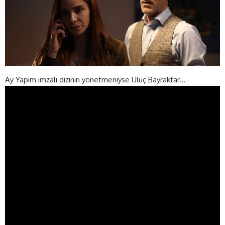
Ay Yapım imzalı dizinin yönetmeniyse Uluç Bayraktar…