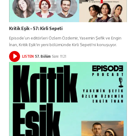
Kritik Eşik – 57: Kirli Sepeti
Episode’un editörleri Özlem Özdemir, Yasemin Şefik ve Engin
İnan, Kritik Eşik'in yeni bölümünde Kirli Sepeti'ni konuşuyor.
LISTEN
57. Bölüm
Süre: 11:21