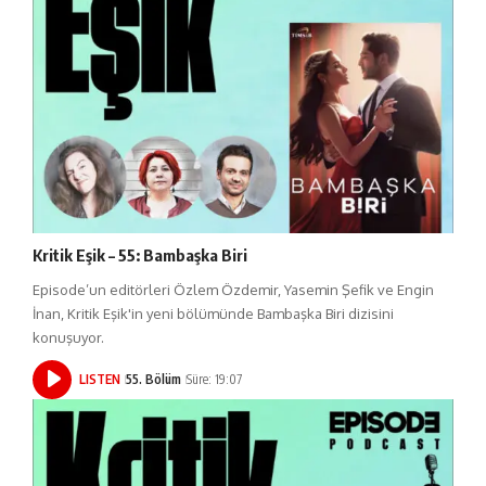
Kritik Eşik – 55: Bambaşka Biri
Episode’un editörleri Özlem Özdemir, Yasemin Şefik ve Engin
İnan, Kritik Eşik'in yeni bölümünde Bambaşka Biri dizisini
konuşuyor.
LISTEN
55. Bölüm
Süre: 19:07