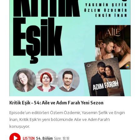
Kritik Eşik – 54: Aile ve Adım Farah Yeni Sezon
Episode’un editörleri Özlem Özdemir, Yasemin Şefik ve Engin
İnan, Kritik Eşik'in yeni bölümünde Aile ve Adım Farah'ı
konuşuyor.
LISTEN
54. Bölüm
Süre: 18:18