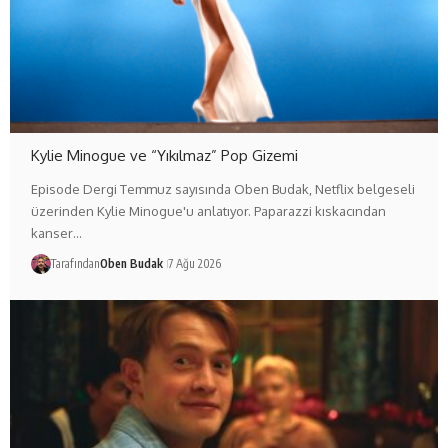
Kylie Minogue ve “Yıkılmaz” Pop Gizemi
Episode Dergi Temmuz sayısında Oben Budak, Netflix belgeseli
üzerinden Kylie Minogue'u anlatıyor. Paparazzi kıskacından
kanser…
Tarafından
Oben Budak
7 Ağu 2026