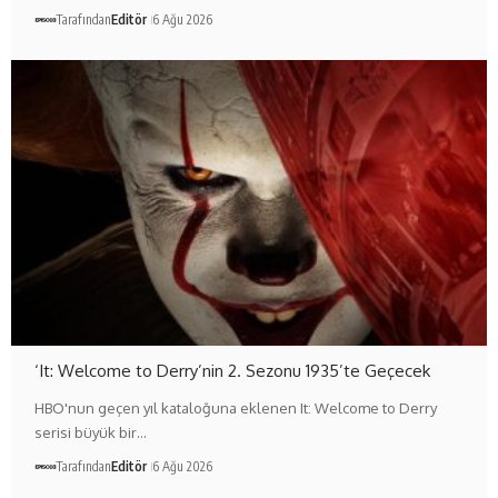
Tarafından
Editör
6 Ağu 2026
‘It: Welcome to Derry’nin 2. Sezonu 1935’te Geçecek
HBO'nun geçen yıl kataloğuna eklenen It: Welcome to Derry
serisi büyük bir…
Tarafından
Editör
6 Ağu 2026