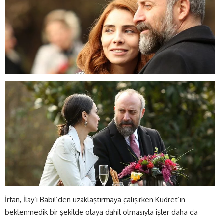
İrfan, İlay’ı Babil’den uzaklaştırmaya çalışırken Kudret’in
beklenmedik bir şekilde olaya dahil olmasıyla işler daha da