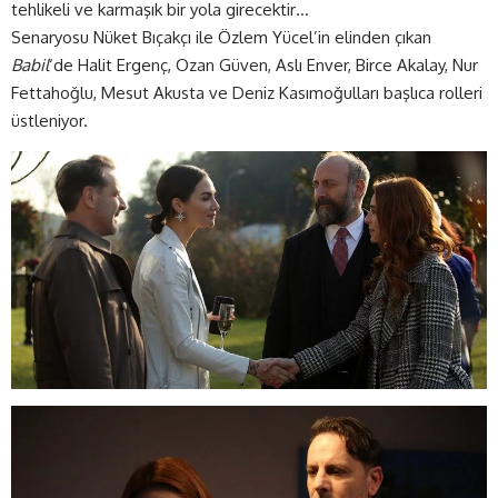
tehlikeli ve karmaşık bir yola girecektir…
Senaryosu Nüket Bıçakçı ile Özlem Yücel’in elinden çıkan
Babil
‘de Halit Ergenç, Ozan Güven, Aslı Enver, Birce Akalay, Nur
Fettahoğlu, Mesut Akusta ve Deniz Kasımoğulları başlıca rolleri
üstleniyor.