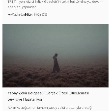
TRT 1'in yeni dizisi Evlilik Güzeldir'in çekimleri tüm hızıyla devam
ederken, yapımdan…
Tarafından
Editör
6 Ağu 2026
Yapay Zekâ Belgeseli ‘Gerçek Ötesi’ Uluslararası
Seyirciye Hazırlanıyor
Alkan Avcıoğlu'nun tamamı yapay zekâ araçlarıyla ürettiği