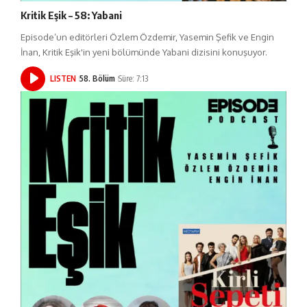
Kritik Eşik – 58: Yabani
Episode’un editörleri Özlem Özdemir, Yasemin Şefik ve Engin
İnan, Kritik Eşik'in yeni bölümünde Yabani dizisini konuşuyor.
LISTEN
58. Bölüm
Süre: 7:13