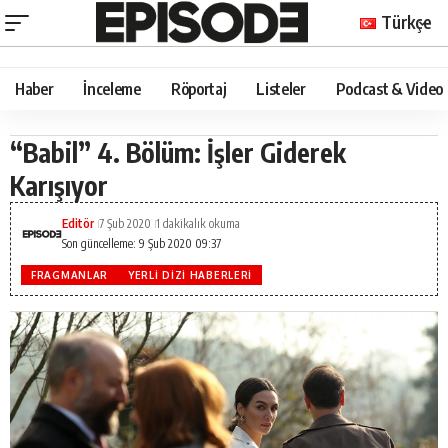
Türkçe
Haber
İnceleme
Röportaj
Listeler
Podcast & Video
“Babil” 4. Bölüm: İşler Giderek
Karışıyor
Editör
7 Şub 2020
1 dakikalık okuma
Son güncelleme: 9 Şub 2020 09:37
FRAGMANLAR
YERLI DIZI HABERLERI