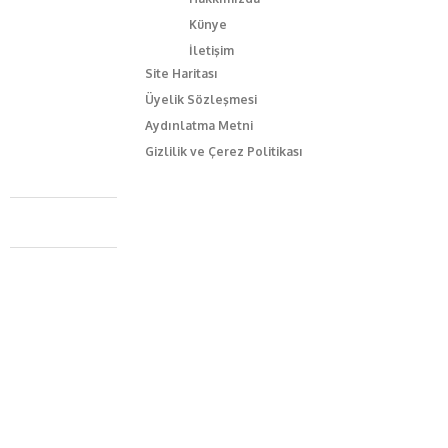
Künye
İletişim
Site Haritası
Üyelik Sözleşmesi
Aydınlatma Metni
Gizlilik ve Çerez Politikası
Caferağa Mah. Dr. Şakir Paşa Sok. No3/A Kadıköy İstanbul
+90 543 345 46 00
info@episodemag.com
Bizi Takip Et!