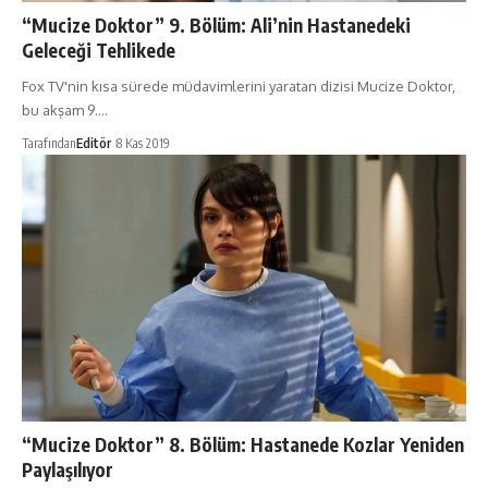
“Mucize Doktor” 9. Bölüm: Ali’nin Hastanedeki
Geleceği Tehlikede
Fox TV'nin kısa sürede müdavimlerini yaratan dizisi Mucize Doktor,
bu akşam 9.…
Tarafından
Editör
8 Kas 2019
“Mucize Doktor” 8. Bölüm: Hastanede Kozlar Yeniden
Paylaşılıyor