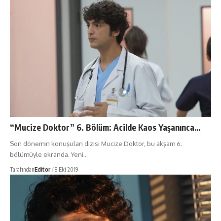
“Mucize Doktor” 6. Bölüm: Acilde Kaos Yaşanınca…
Son dönemin konuşulan dizisi Mucize Doktor, bu akşam 6.
bölümüyle ekranda. Yeni…
Tarafından
Editör
18 Eki 2019