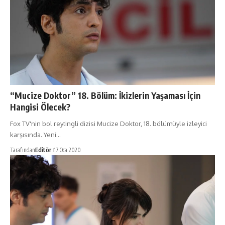
“Mucize Doktor” 18. Bölüm: İkizlerin Yaşaması İçin
Hangisi Ölecek?
Fox TV'nin bol reytingli dizisi Mucize Doktor, 18. bölümüyle izleyici
karşısında. Yeni…
Tarafından
Editör
17 Oca 2020