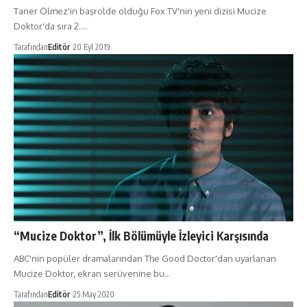
Taner Ölmez'in başrolde olduğu Fox TV'nin yeni dizisi Mucize
Doktor'da sıra 2.…
Tarafından
Editör
20 Eyl 2019
“Mucize Doktor”, İlk Bölümüyle İzleyici Karşısında
ABC'nin popüler dramalarından The Good Doctor'dan uyarlanan
Mucize Doktor, ekran serüvenine bu…
Tarafından
Editör
25 May 2020