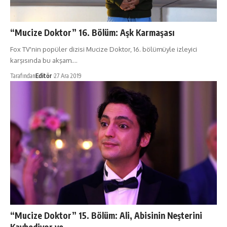
“Mucize Doktor” 16. Bölüm: Aşk Karmaşası
Fox TV'nin popüler dizisi Mucize Doktor, 16. bölümüyle izleyici
karşısında bu akşam.…
Tarafından
Editör
27 Ara 2019
“Mucize Doktor” 15. Bölüm: Ali, Abisinin Neşterini