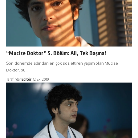
“Mucize Doktor” 5. Bölüm: Ali, Tek Başına!
Son dönemde adından en çok söz ettiren yapım olan Mucize
Doktor, bu…
Tarafından
Editör
12 Eki 2019