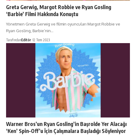
Greta Gerwig, Margot Robbie ve Ryan Gosling
‘Barbie’ Filmi Hakkında Konuştu
Yönetmen Greta Gerwig ve filmin oyuncuları Margot Robbie ve
Ryan Gosling, Barbie’nin…
Tarafından
Editör
12 Tem 2023
Warner Bros’un Ryan Gosling’in Başrolde Yer Alacağı
‘Ken’ Spin-Off’u İçin Çalışmalara Başladığı Söyleniyor