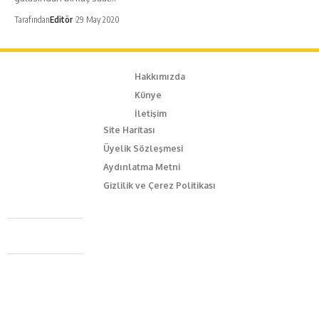
Tarafından
Editör
29 May 2020
Hakkımızda
Künye
İletişim
Site Haritası
Üyelik Sözleşmesi
Aydınlatma Metni
Gizlilik ve Çerez Politikası
Caferağa Mah. Dr. Şakir Paşa Sok. No3/A Kadıköy İstanbul
+90 543 345 46 00
info@episodemag.com