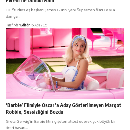
Evreni’ne Döndürebilir
DC Studios eş başkanı James Gunn, yeni Superman filmi ile yıla
damga…
Tarafından
Editör
15 Ağu 2025
‘Barbie’ Filmiyle Oscar’a Aday Gösterilmeyen Margot
Robbie, Sessizliğini Bozdu
Greta Gerwig'in Barbie filmi gişeleri altüst ederek çok büyük bir
ticari başarı…