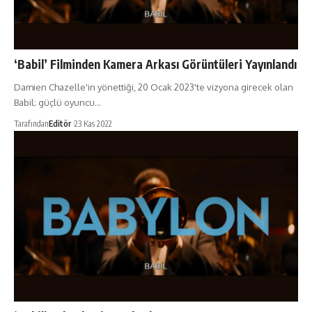
‘Babil’ Filminden Kamera Arkası Görüntüleri Yayınlandı
Damien Chazelle'in yönettiği, 20 Ocak 2023'te vizyona girecek olan
Babil; güçlü oyuncu…
Tarafından
Editör
23 Kas 2022