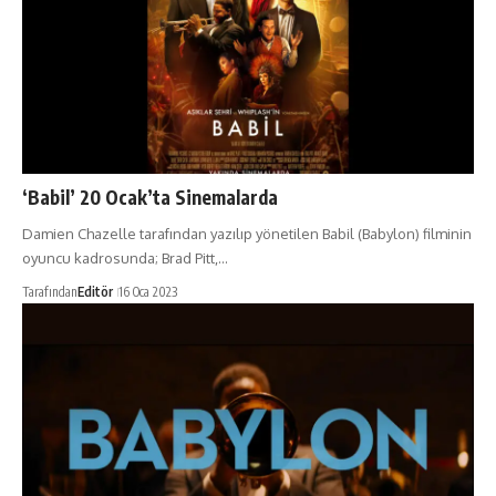
‘Babil’ 20 Ocak’ta Sinemalarda
Damien Chazelle tarafından yazılıp yönetilen Babil (Babylon) filminin
oyuncu kadrosunda; Brad Pitt,…
Tarafından
Editör
16 Oca 2023