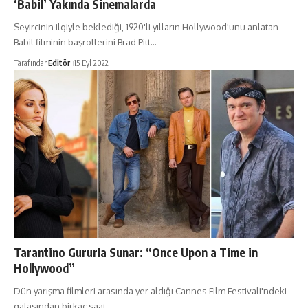
‘Babil’ Yakında Sinemalarda
Seyircinin ilgiyle beklediği, 1920'li yılların Hollywood'unu anlatan
Babil filminin başrollerini Brad Pitt…
Tarafından
Editör
15 Eyl 2022
Tarantino Gururla Sunar: “Once Upon a Time in
Hollywood”
Dün yarışma filmleri arasında yer aldığı Cannes Film Festivali'ndeki
galasından birkaç saat…