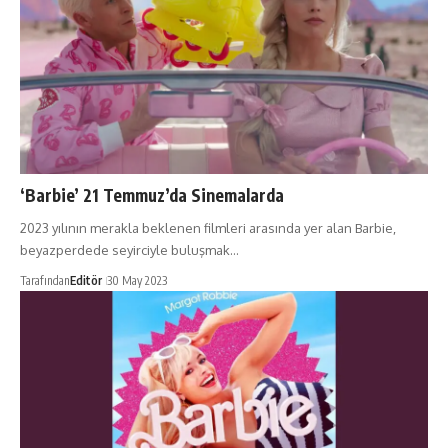
‘Barbie’ 21 Temmuz’da Sinemalarda
2023 yılının merakla beklenen filmleri arasında yer alan Barbie,
beyazperdede seyirciyle buluşmak…
Tarafından
Editör
30 May 2023