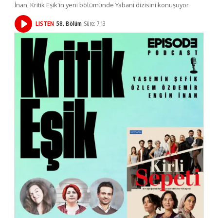
İnan, Kritik Eşik'in yeni bölümünde Yabani dizisini konuşuyor.
LISTEN
58. Bölüm
Süre: 7:13