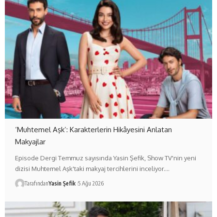
‘Muhtemel Aşk’: Karakterlerin Hikâyesini Anlatan
Makyajlar
Episode Dergi Temmuz sayısında Yasin Şefik, Show TV'nin yeni
dizisi Muhtemel Aşk'taki makyaj tercihlerini inceliyor.…
Tarafından
Yasin Şefik
5 Ağu 2026