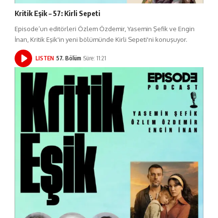
Kritik Eşik – 57: Kirli Sepeti
Episode’un editörleri Özlem Özdemir, Yasemin Şefik ve Engin
İnan, Kritik Eşik'in yeni bölümünde Kirli Sepeti'ni konuşuyor.
LISTEN
57. Bölüm
Süre: 11:21