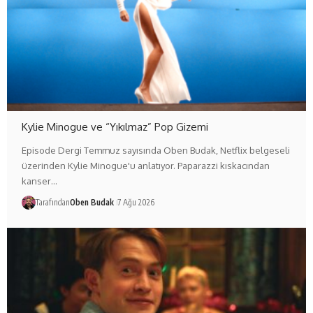
Kylie Minogue ve “Yıkılmaz” Pop Gizemi
Episode Dergi Temmuz sayısında Oben Budak, Netflix belgeseli
üzerinden Kylie Minogue'u anlatıyor. Paparazzi kıskacından
kanser…
Tarafından
Oben Budak
7 Ağu 2026