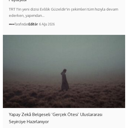
TRT 1'in yeni dizisi Evlilik Güzeldir'in çekimleri tüm hızıyla devam
ederken, yapımdan…
Tarafından
Editör
6 Ağu 2026
Yapay Zekâ Belgeseli ‘Gerçek Ötesi’ Uluslararası
Seyirciye Hazırlanıyor