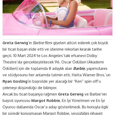
Greta Gerwig
‘in
Barbie
filmi gişeleri altüst ederek çok büyük
bir ticari başarı elde etti ve izlenme rekorları kırarak tarihe
geçti. 10 Mart 2024’te Los Angeles’taki efsanevi Dolby
Theatre’da gerçekleştirilecek
96. Oscar Ödülleri (Akademi
Ödülleri)
için de toplamda 8 adaylık alan
Barbie
, yapımcılarını
ve stüdyosunu her anlamda tatmin etti. Hatta Warner Bros.’un
Ryan Gosling
’in başrolde yer alacağı bir “Ken” spin-off’u
çekmeyi düşündüğü de biliniyor.
Ancak bu ticari başarıya rağmen
Greta Gerwig
ve Barbie‘nin
başrol oyuncusu
Margot Robbie
, En İyi Yönetmen ve En İyi
Oyuncu dallarında Oscar’a aday gösterilmedi. Bu konuyla ilgili
bir süredir konuşmayan Margot Robbie, sessizliğini nihayet