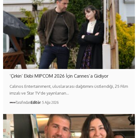
‘Çirkin’ Ekibi MIPCOM 2026 İçin Cannes’a Gidiyor
Calinos Entertainment, uluslararası dağıtımını üstlendiği, 25 Film
imzalı ve Star TV'de yayınlanan…
Tarafından
Editör
5 Ağu 2026