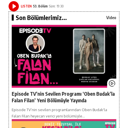
LISTEN
53. Bölüm
Süre: 19:30
Son Bölümlerimiz...
Video
Episode TV’nin Sevilen Programı ‘Oben Budak’la
Falan Filan’ Yeni Bölümüyle Yayında
Episode TV’nin sevilen programlarından Oben Budak'la
Falan Filan heyecan verici yeni bölümüyle…