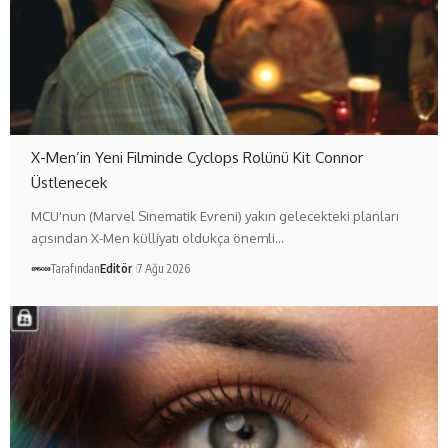
X-Men’in Yeni Filminde Cyclops Rolünü Kit Connor
Üstlenecek
MCU'nun (Marvel Sinematik Evreni) yakın gelecekteki planları
açısından X-Men külliyatı oldukça önemli…
Tarafından
Editör
7 Ağu 2026