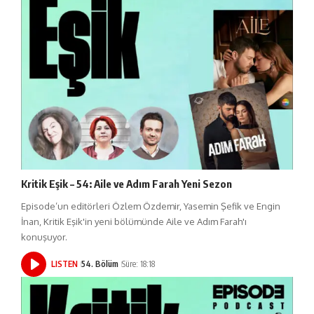
Kritik Eşik – 54: Aile ve Adım Farah Yeni Sezon
Episode’un editörleri Özlem Özdemir, Yasemin Şefik ve Engin
İnan, Kritik Eşik'in yeni bölümünde Aile ve Adım Farah'ı
konuşuyor.
LISTEN
54. Bölüm
Süre: 18:18