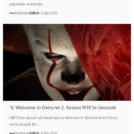
yapımları arasında…
Tarafından
Editör
6 Ağu 2026
‘It: Welcome to Derry’nin 2. Sezonu 1935’te Geçecek
HBO'nun geçen yıl kataloğuna eklenen It: Welcome to Derry
serisi büyük bir…
Tarafından
Editör
6 Ağu 2026