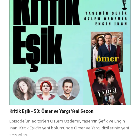
Kritik Eşik – 53: Ömer ve Yargı Yeni Sezon
Episode’un editörleri Özlem Özdemir, Yasemin Şefik ve Engin
İnan, Kritik Eşik'in yeni bölümünde Ömer ve Yargı dizilerinin yeni
sezonları.