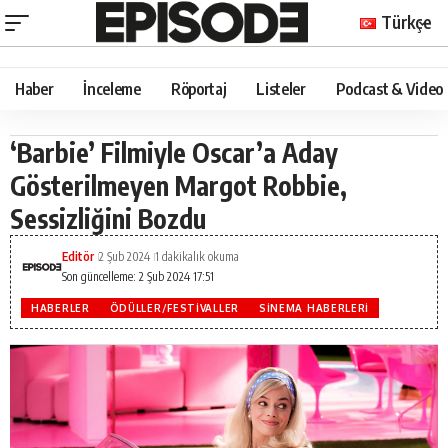
Türkçe
Haber
İnceleme
Röportaj
Listeler
Podcast & Video
‘Barbie’ Filmiyle Oscar’a Aday
Gösterilmeyen Margot Robbie,
Sessizliğini Bozdu
Editör
2 Şub 2024
1 dakikalık okuma
Son güncelleme: 2 Şub 2024 17:51
HABERLER
ÖDÜLLER/FESTIVALLER
SINEMA HABERLERI