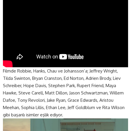
Filmde Robbie, Hanks, Chau ve Johansson’a; Jeffrey Wright,
Tilda Swinton, Bryan Cranston, Ed Norton, Adrien Brody, Liev
Schreiber, Hope Davis, Stephen Park, Rupert Friend, Maya
Hawke, Steve Carell, Matt Dillon, Jason Schwartzman, Willem
Dafoe, Tony Revolori, Jake Ryan, Grace Edwards, Aristou
Meehan, Sophia Lillis, Ethan Lee, Jeff Goldblum ve Rita Wilson
gibi başarılı isimler eşlik ediyor.