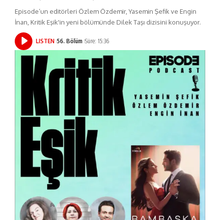
Episode’un editörleri Özlem Özdemir, Yasemin Şefik ve Engin
İnan, Kritik Eşik'in yeni bölümünde Dilek Taşı dizisini konuşuyor.
LISTEN
56. Bölüm
Süre: 15:36