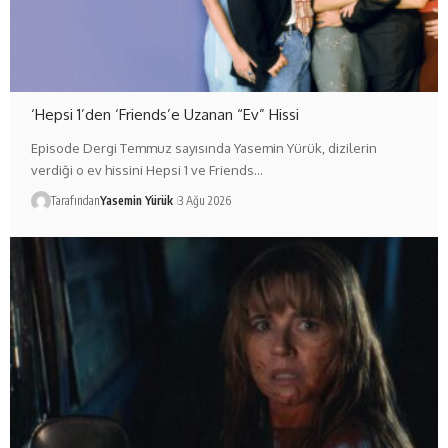
‘Hepsi 1’den ‘Friends’e Uzanan “Ev” Hissi
Episode Dergi Temmuz sayısında Yasemin Yürük, dizilerin
verdiği o ev hissini Hepsi 1 ve Friends…
Tarafından
Yasemin Yürük
3 Ağu 2026