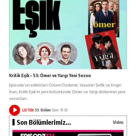
Kritik Eşik – 53: Ömer ve Yargı Yeni Sezon
Episode’un editörleri Özlem Özdemir, Yasemin Şefik ve Engin
İnan, Kritik Eşik'in yeni bölümünde Ömer ve Yargı dizilerinin yeni
sezonları.
LISTEN
53. Bölüm
Süre: 19:30
Son Bölümlerimiz...
Video