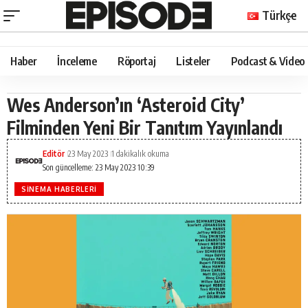
Türkçe
Haber
İnceleme
Röportaj
Listeler
Podcast & Video
Wes Anderson’ın ‘Asteroid City’
Filminden Yeni Bir Tanıtım Yayınlandı
Editör
23 May 2023
1 dakikalık okuma
Son güncelleme: 23 May 2023 10:39
SINEMA HABERLERI