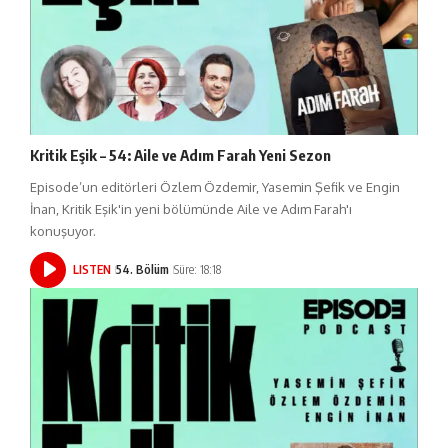
Kritik Eşik – 54: Aile ve Adım Farah Yeni Sezon
Episode’un editörleri Özlem Özdemir, Yasemin Şefik ve Engin
İnan, Kritik Eşik'in yeni bölümünde Aile ve Adım Farah'ı
konuşuyor.
LISTEN
54. Bölüm
Süre: 18:18