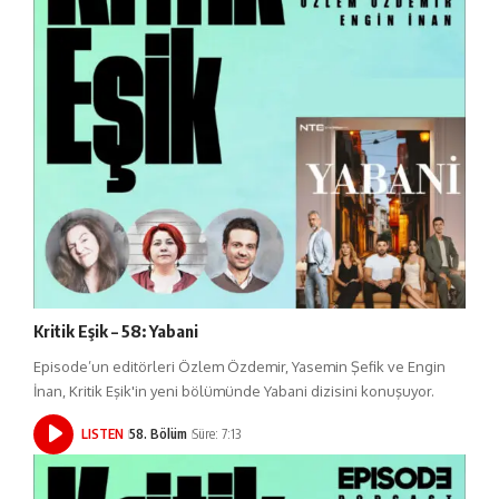
Kritik Eşik – 58: Yabani
Episode’un editörleri Özlem Özdemir, Yasemin Şefik ve Engin
İnan, Kritik Eşik'in yeni bölümünde Yabani dizisini konuşuyor.
LISTEN
58. Bölüm
Süre: 7:13