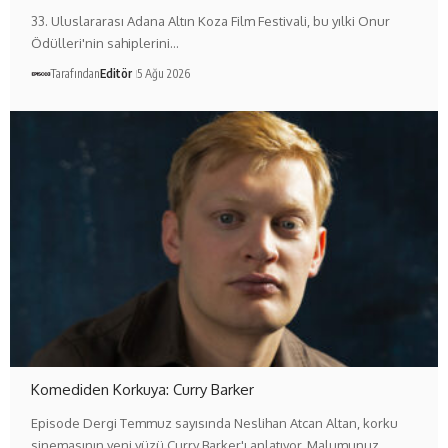
33. Uluslararası Adana Altın Koza Film Festivali, bu yılki Onur
Ödülleri'nin sahiplerini…
Tarafından
Editör
5 Ağu 2026
Komediden Korkuya: Curry Barker
Episode Dergi Temmuz sayısında Neslihan Atcan Altan, korku
sinemasının yeni yüzü Curry Barker'ı anlatıyor. Malumunuz,…