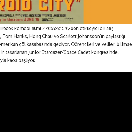
girecek komedi
filmi
Asteroid City
‘den etkileyici bir afiş
e, Tom Hanks, Hong Chau ve Scarlett Johansson’ın paylaştığı
 Amerikan çöl kasabasında geçiyor. Öğrencileri ve velileri bilimse
 için tasarlanan Junior Stargazer/Space Cadet kongresinde,
yla kaos başlıyor.