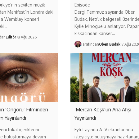
ürkiye’nin sevilen müzik
Episode
dan Manifest’in Londra’daki
Dergi Temmuz sayısında Oben
a Wembley konseri
Budak, Netflix belgeseli üzerind
eki…
Kylie Minogue'u anlatıyor. Papar
kıskacından kanser…
ndan
Editör
8 Ağu 2026
Tarafından
Oben Budak
7 Ağu 202
ın ‘Öngörü’ Filminden
‘Mercan Köşk’ün Ana Afişi
ım Yayınlandı
Yayınlandı
eni lokal içeriklerini
Eylül ayında ATV ekranlarında
erle buluşturmaya devam
izleyiciyle buluşmaya hazırlanan