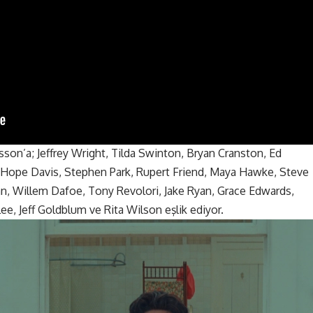
son’a; Jeffrey Wright, Tilda Swinton, Bryan Cranston, Ed
, Hope Davis, Stephen Park, Rupert Friend, Maya Hawke, Steve
an, Willem Dafoe, Tony Revolori, Jake Ryan, Grace Edwards,
ee, Jeff Goldblum ve Rita Wilson eşlik ediyor.