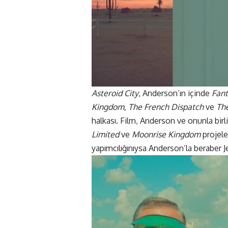
Asteroid City
, Anderson’ın içinde
Fant
Kingdom, The French Dispatch
ve
Th
halkası. Film, Anderson ve onunla birl
Limited
ve
Moonrise Kingdom
projele
yapımcılığınıysa Anderson’la beraber