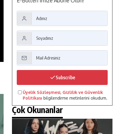
E-Bülten'imize Abone Olun!
Subscribe
Üyelik Sözleşmesi
,
Gizlilik ve Güvenlik
Politikası
bilgilendirme metinlerini okudum.
Çok Okunanlar