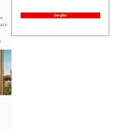
Dergiler
en
azzi
6
,