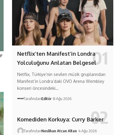
Netflix’ten Manifest’in Londra
e
Yolculuğunu Anlatan Belgesel
Netflix, Türkiye’nin sevilen müzik gruplarından
Manifest’in Londra’daki OVO Arena Wembley
konseri öncesindeki…
Tarafından
Editör
8 Ağu 2026
Komediden Korkuya: Curry Barker
Tarafından
Neslihan Atcan Altan
4 Ağu 2026