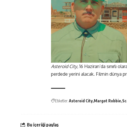
Asteroid City
, 16 Haziran’da sınırlı o
perdede yerini alacak. Filmin dünya p
Etiketler:
Asteroid City
Margot Robbie
Sc
Bu içeriği paylaş