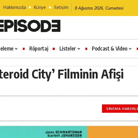
Hakkımızda
Künye
İletişim
8 Ağustos 2026, Cumartesi
celeme
Röportaj
Listeler
Podcast & Video
roid City’ Filminin Afişi
SINEMA HABERL