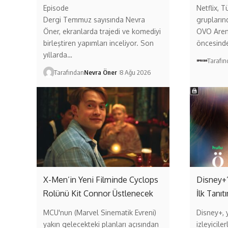
Episode
Netflix, T
Dergi Temmuz sayısında Nevra
grupların
Öner, ekranlarda trajedi ve komediyi
OVO Aren
birleştiren yapımları inceliyor. Son
öncesind
yıllarda…
Tarafı
Tarafından
Nevra Öner
8 Ağu 2026
X-Men’in Yeni Filminde Cyclops
Disney+’
Rolünü Kit Connor Üstlenecek
İlk Tanıt
MCU'nun (Marvel Sinematik Evreni)
Disney+, y
yakın gelecekteki planları açısından
izleyicil