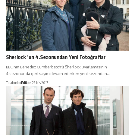
Sherlock ‘un 4.Sezonundan Yeni Fotoğraflar
BBC'nin Benedict Cumberbatch'li Sherlock uyarlamasının
4.sezonunda geri sayım devam ederken yeni sezondan…
Tarafından
Editör
22 Nis 2017