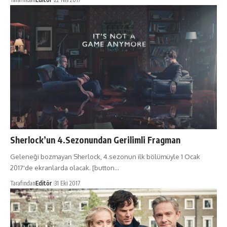
Sherlock’un 4.Sezonundan Gerilimli Fragman
Geleneği bozmayan Sherlock, 4.sezonun ilk bölümüyle 1 Ocak
2017'de ekranlarda olacak. [button…
Tarafından
Editör
31 Eki 2017