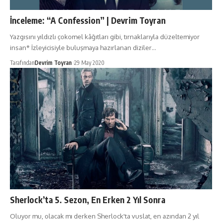
İnceleme: “A Confession” | Devrim Toyran
Yazgısını yıldızlı çokomel kâğıtları gibi, tırnaklarıyla düzeltemiyor
insan* İzleyicisiyle buluşmaya hazırlanan diziler…
Tarafından
Devrim Toyran
29 May 2020
Sherlock’ta 5. Sezon, En Erken 2 Yıl Sonra
Oluyor mu, olacak mı derken Sherlock'ta vuslat, en azından 2 yıl