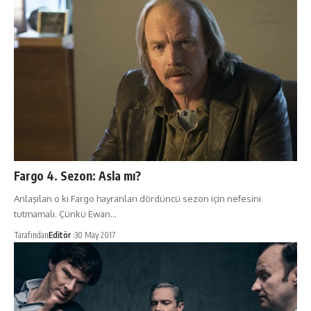
Fargo 4. Sezon: Asla mı?
Anlaşılan o ki Fargo hayranları dördüncü sezon için nefesini
tutmamalı. Çünkü Ewan…
Tarafından
Editör
30 May 2017