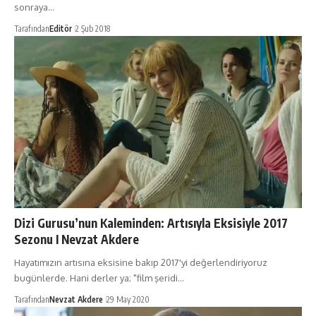
sonraya…
Tarafından
Editör
2 Şub 2018
Dizi Gurusu’nun Kaleminden: Artısıyla Eksisiyle 2017
Sezonu I Nevzat Akdere
Hayatımızın artısına eksisine bakıp 2017'yi değerlendiriyoruz
bugünlerde. Hani derler ya; "film şeridi…
Tarafından
Nevzat Akdere
29 May 2020