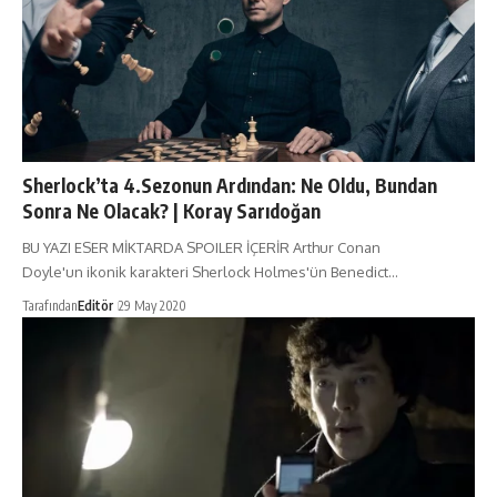
Sherlock’ta 4.Sezonun Ardından: Ne Oldu, Bundan
Sonra Ne Olacak? | Koray Sarıdoğan
BU YAZI ESER MİKTARDA SPOILER İÇERİR Arthur Conan
Doyle'un ikonik karakteri Sherlock Holmes'ün Benedict…
Tarafından
Editör
29 May 2020