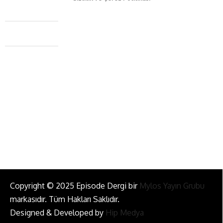
Caferağa Mah. Dr. Şakir Paşa Sok. No3/A Kadıköy İstanbul
+90 543 345 46 00
info@episodemag.com
Bizi Takip Et!
Copyright © 2025 Episode Dergi bir
Mylos Yayın Grubu
markasıdır. Tüm Hakları Saklıdır.
Designed & Developed by
Hip Medya