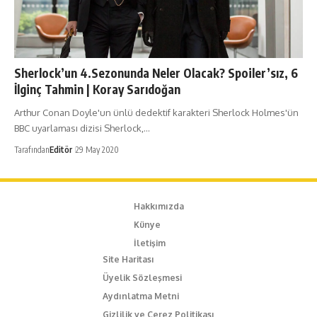
Sherlock’un 4.Sezonunda Neler Olacak? Spoiler’sız, 6
İlginç Tahmin | Koray Sarıdoğan
Arthur Conan Doyle'un ünlü dedektif karakteri Sherlock Holmes'ün
BBC uyarlaması dizisi Sherlock,…
Tarafından
Editör
29 May 2020
Hakkımızda
Künye
İletişim
Site Haritası
Üyelik Sözleşmesi
Aydınlatma Metni
Gizlilik ve Çerez Politikası