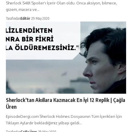
Sherlock S4B1 Spoiler'ı İçerir Olan oldu. Onca aksiyon, bilmece,
gizem, macera ve…
Tarafından
Editör
29 May 2020
Sherlock’tan Akıllara Kazınacak En İyi 12 Replik | Çağla
Üren
EpisodeDergi.com Sherlock Holmes Dosyasının Tüm İçerikleri İçin
Tıklayın Aylardır beklediğimiz yılbaşı geldi…
Tarafından
Çağla Üren
29 May 2020