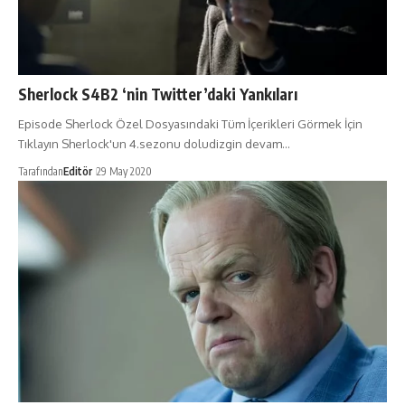
Sherlock S4B2 ‘nin Twitter’daki Yankıları
Episode Sherlock Özel Dosyasındaki Tüm İçerikleri Görmek İçin
Tıklayın Sherlock'un 4.sezonu doludizgin devam…
Tarafından
Editör
29 May 2020