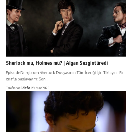
Sherlock mu, Holmes mü? | Algan Sezgintüredi
EpisodeDergi.com Sherlock Dosyasının Tüm İçeriği İçin Tıklayın Bir
itirafla başlayayım: Son…
Tarafından
Editör
29 May 2020