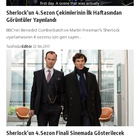
Sherlock’un 4.Sezon Çekimlerinin İlk Haftasından
Görüntüler Yayınlandı
BBC'nin Benedict Cumberbatch ve Martin Freeman'lı Sherlock
uyarlamasının 4.sezonu için geri sayım…
Tarafından
Editör
22 Nis 2017
Sherlock’un 4.Sezon Finali Sinemada Gösterilecek