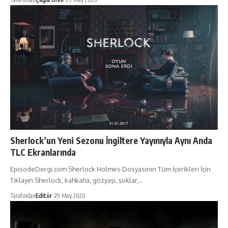
Sherlock’un Yeni Sezonu İngiltere Yayınıyla Aynı Anda
TLC Ekranlarında
EpisodeDergi.com Sherlock Holmes Dosyasının Tüm İçerikleri İçin
Tıklayın Sherlock, kahkaha, gözyaşı, şoklar,…
Tarafından
Editör
29 May 2020