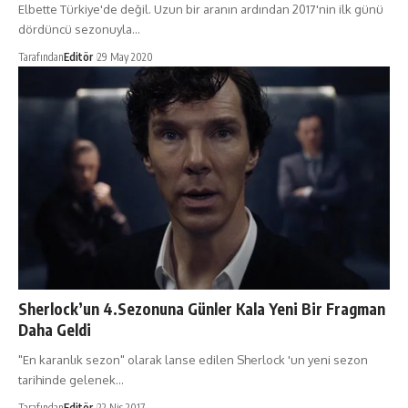
Elbette Türkiye'de değil. Uzun bir aranın ardından 2017'nin ilk günü
dördüncü sezonuyla…
Tarafından
Editör
29 May 2020
Sherlock’un 4.Sezonuna Günler Kala Yeni Bir Fragman
Daha Geldi
"En karanlık sezon" olarak lanse edilen Sherlock 'un yeni sezon
tarihinde gelenek…
Tarafından
Editör
22 Nis 2017