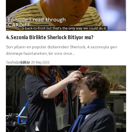
4.Sezonla Birlikte Sherlock Bitiyor mu?
Son yılların en popüler dizilerinden Sherlock, 4.sezonuyla geri
dönmeye hazırlanırken, bir süre önce…
Tarafından
Editör
29 May 2020