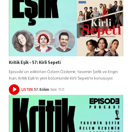
Kritik Eşik – 57: Kirli Sepeti
Episode’un editörleri Özlem Özdemir, Yasemin Şefik ve Engin
İnan, Kritik Eşik'in yeni bölümünde Kirli Sepeti'ni konuşuyor.
LISTEN
57. Bölüm
Süre: 11:21