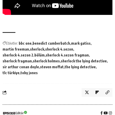
Etiketler:
bbc one
benedict cumberbatch
mark gatiss
martin freeman
sherlock
sherlock 4.sezon
sherlock 4.sezon 2.bölüm
sherlock 4.sezon fragman
sherlock fragman
sherlock holmes
sherlock the lying detective
sir arthur conan doyle
steven moffat
the lying detective
tlc türkiye
toby jones
Editör