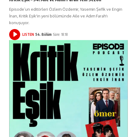
Episode’un editörleri Özlem Özdemir, Yasemin Şefik ve Engin
İnan, Kritik Eşik'in yeni bölümünde Aile ve Adım Farah'ı
konuşuyor.
LISTEN
54. Bölüm
Süre: 18:18