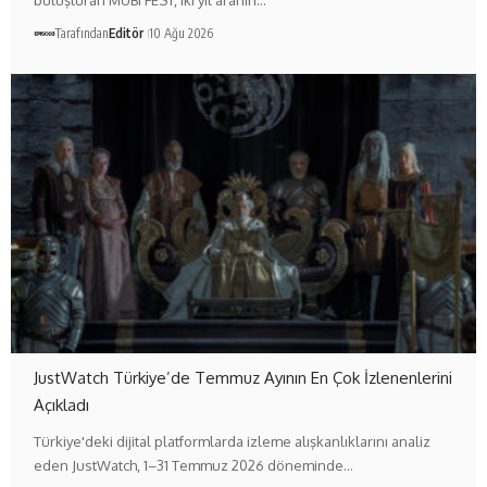
buluşturan MUBI FEST, iki yıl aranın…
Tarafından
Editör
10 Ağu 2026
JustWatch Türkiye’de Temmuz Ayının En Çok İzlenenlerini
Açıkladı
Türkiye'deki dijital platformlarda izleme alışkanlıklarını analiz
eden JustWatch, 1–31 Temmuz 2026 döneminde…