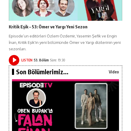
Kritik Eşik – 53: Ömer ve Yargı Yeni Sezon
Episode’un editörleri Özlem Özdemir, Yasemin Şefik ve Engin
İnan, Kritik Eşik'in yeni bölümünde Ömer ve Yargı dizilerinin yeni
sezonları.
LISTEN
53. Bölüm
Süre: 19:30
Son Bölümlerimiz...
Video