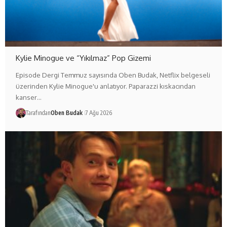
Kylie Minogue ve “Yıkılmaz” Pop Gizemi
Episode Dergi Temmuz sayısında Oben Budak, Netflix belgeseli
üzerinden Kylie Minogue'u anlatıyor. Paparazzi kıskacından
kanser…
Tarafından
Oben Budak
7 Ağu 2026