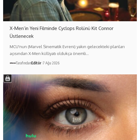
X-Men’in Yeni Filminde Cyclops Rolünü Kit Connor
Üstlenecek
MCU'nun (Marvel Sinematik Evreni) yakın gelecekteki planları
açısından X-Men külliyatı oldukça önemli…
Tarafından
Editör
7 Ağu 2026