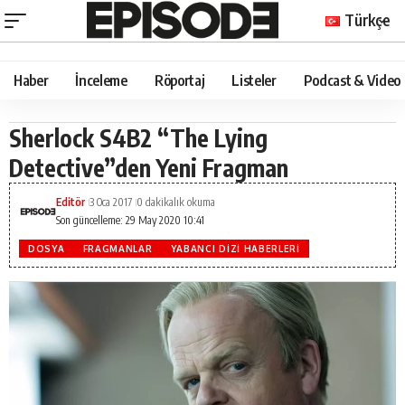
Türkçe
Haber
İnceleme
Röportaj
Listeler
Podcast & Video
Sherlock S4B2 “The Lying
Detective”den Yeni Fragman
Editör
3 Oca 2017
0 dakikalık okuma
Son güncelleme: 29 May 2020 10:41
DOSYA
FRAGMANLAR
YABANCI DIZI HABERLERI