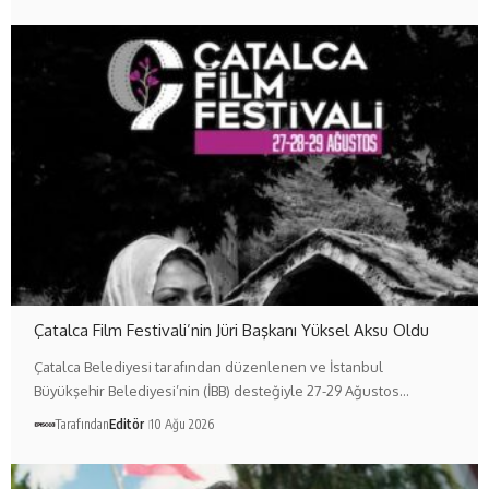
Çatalca Film Festivali’nin Jüri Başkanı Yüksel Aksu Oldu
Çatalca Belediyesi tarafından düzenlenen ve İstanbul
Büyükşehir Belediyesi’nin (İBB) desteğiyle 27-29 Ağustos…
Tarafından
Editör
10 Ağu 2026