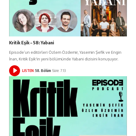
Kritik Eşik – 58: Yabani
Episode’un editörleri Özlem Özdemir, Yasemin Şefik ve Engin
İnan, Kritik Eşik'in yeni bölümünde Yabani dizisini konuşuyor.
LISTEN
58. Bölüm
Süre: 7:13