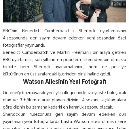
BBC’nin Benedict Cumberbatch’li Sherlock uyarlamasının
4.sezonunda geri sayım devam ederken yeni sezondan özel
fotoğraflar yayınlandı.
Benedict Cumberbatch ve Martin Freeman’ı bir araya getiren
BBC uyarlaması, son yılların en popüler dizilerinden biri olmakla
birlikte hem Sherlock uyarlamalarının, hem de polisiye
kültürünün en üst sıralardaki işlerinden birisi haline geldi.
Watson Ailesinin Yeni Fotoğrafı
Geleneği bozmayarak yeni yılın ilk gününde izleyiciyle buluşacak
olan ve 3 bölüm olarak planan dizinin 4.sezonu, açıklamalara
göre dizinin bu zamana kadarki en karanlık sezonu olacak.
Sherlock’un 4.sezonuna geri sayım devam ederken dün
yayınlanan yeni fotoğraflarda başta Watson ailesi olmak üzere
öne çıkan karakterleri ve yeni sezonun önemli oyuncusu Toby