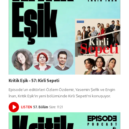
Kritik Eşik – 57: Kirli Sepeti
Episode’un editörleri Özlem Özdemir, Yasemin Şefik ve Engin
İnan, Kritik Eşik'in yeni bölümünde Kirli Sepeti'ni konuşuyor.
LISTEN
57. Bölüm
Süre: 11:21