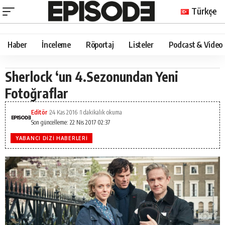
Türkçe
Haber
İnceleme
Röportaj
Listeler
Podcast & Video
Sherlock ‘un 4.Sezonundan Yeni
Fotoğraflar
Editör
24 Kas 2016
1 dakikalık okuma
Son güncelleme: 22 Nis 2017 02:37
YABANCI DIZI HABERLERI