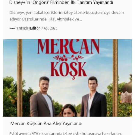
Disney+’ın ‘Öngörü’ Filminden İlk Tanıtım Yayınlandı
Disney+, yeni lokal içeriklerini izleyicilerle buluşturmaya devam
ediyor. Başrollerinde Hilal Altınbilek ve…
Tarafından
Editör
7 Ağu 2026
‘Mercan Köşk’ün Ana Afişi Yayınlandı
Eylül ayında ATV ekranlarında izleyiciyle buluşmaya hazırlanan,