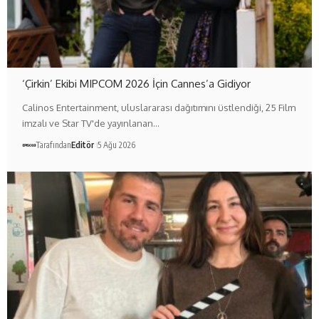
‘Çirkin’ Ekibi MIPCOM 2026 İçin Cannes’a Gidiyor
Calinos Entertainment, uluslararası dağıtımını üstlendiği, 25 Film
imzalı ve Star TV'de yayınlanan…
Tarafından
Editör
5 Ağu 2026