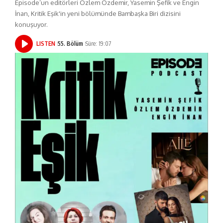
Episode’un editörleri Özlem Özdemir, Yasemin Şefik ve Engin
İnan, Kritik Eşik'in yeni bölümünde Bambaşka Biri dizisini
konuşuyor.
LISTEN
55. Bölüm
Süre: 19:07