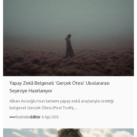
Yapay Zekâ Belgeseli ‘Gerçek Ötesi’ Uluslararası
Seyirciye Hazırlanıyor
Alkan Avcıoğlu'nun tamamı yapay zekâ araçlarıyla ürettiği
belgesel Gerçek Ötesi (Post Truth),…
Tarafından
Editör
6 Ağu 2026