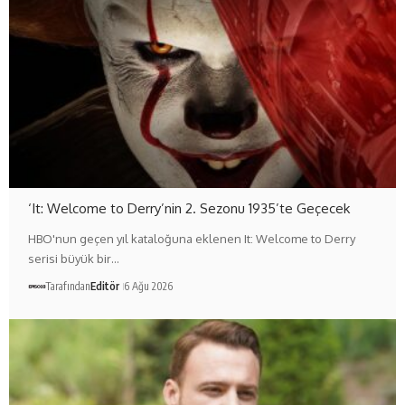
‘It: Welcome to Derry’nin 2. Sezonu 1935’te Geçecek
HBO'nun geçen yıl kataloğuna eklenen It: Welcome to Derry
serisi büyük bir…
Tarafından
Editör
6 Ağu 2026