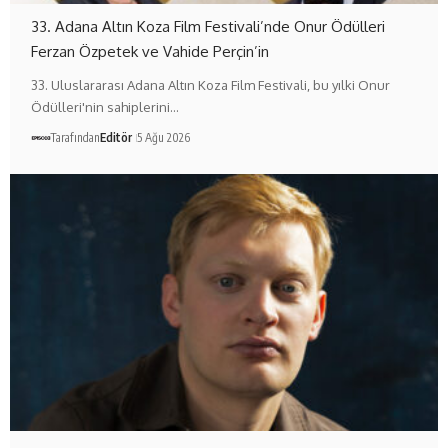
33. Adana Altın Koza Film Festivali’nde Onur Ödülleri
Ferzan Özpetek ve Vahide Perçin’in
33. Uluslararası Adana Altın Koza Film Festivali, bu yılki Onur
Ödülleri'nin sahiplerini…
Tarafından
Editör
5 Ağu 2026