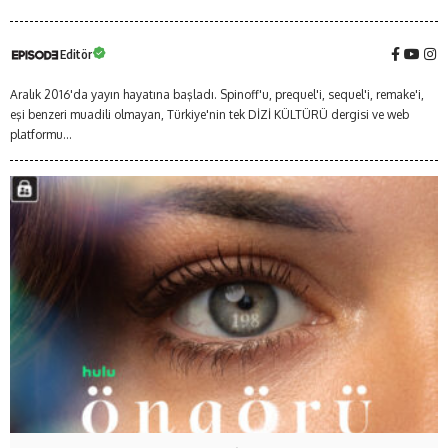
Editör
Aralık 2016'da yayın hayatına başladı. Spinoff'u, prequel'i, sequel'i, remake'i,
eşi benzeri muadili olmayan, Türkiye'nin tek DİZİ KÜLTÜRÜ dergisi ve web
platformu...