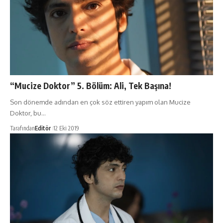
“Mucize Doktor” 5. Bölüm: Ali, Tek Başına!
Son dönemde adından en çok söz ettiren yapım olan Mucize
Doktor, bu…
Tarafından
Editör
12 Eki 2019