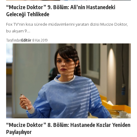
“Mucize Doktor” 9. Bölüm: Ali’nin Hastanedeki
Geleceği Tehlikede
Fox TV'nin kısa sürede müdavimlerini yaratan dizisi Mucize Doktor,
bu akşam 9.…
Tarafından
Editör
8 Kas 2019
“Mucize Doktor” 8. Bölüm: Hastanede Kozlar Yeniden
Paylaşılıyor