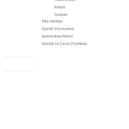
Künye
İletişim
Site Haritası
Üyelik Sözleşmesi
Aydınlatma Metni
Gizlilik ve Çerez Politikası
Caferağa Mah. Dr. Şakir Paşa Sok. No3/A Kadıköy İstanbul
+90 543 345 46 00
info@episodemag.com
Bizi Takip Et!