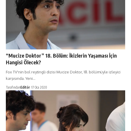
“Mucize Doktor” 18. Bölüm: İkizlerin Yaşaması İçin
Hangisi Ölecek?
Fox TV'nin bol reytingli dizisi Mucize Doktor, 18. bölümüyle izleyici
karşısında. Yeni…
Tarafından
Editör
17 Oca 2020