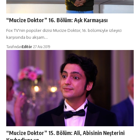
“Mucize Doktor” 16. Bölüm: Aşk Karmaşası
Fox TV'nin popüler dizisi Mucize Doktor, 16. bölümüyle izleyici
karşısında bu akşam.…
Tarafından
Editör
27 Ara 2019
“Mucize Doktor” 15. Bölüm: Ali, Abisinin Neşterini