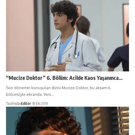
“Mucize Doktor” 6. Bölüm: Acilde Kaos Yaşanınca…
Son dönemin konuşulan dizisi Mucize Doktor, bu akşam 6.
bölümüyle ekranda. Yeni…
Tarafından
Editör
18 Eki 2019