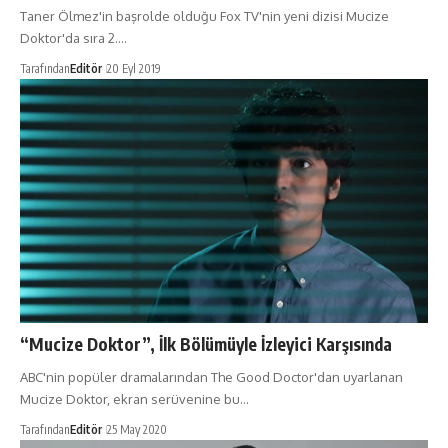
Taner Ölmez'in başrolde olduğu Fox TV'nin yeni dizisi Mucize
Doktor'da sıra 2.…
Tarafından
Editör
20 Eyl 2019
“Mucize Doktor”, İlk Bölümüyle İzleyici Karşısında
ABC'nin popüler dramalarından The Good Doctor'dan uyarlanan
Mucize Doktor, ekran serüvenine bu…
Tarafından
Editör
25 May 2020