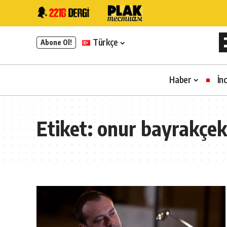
Türkçe
Abone Ol!
Haber
İn
Etiket:
onur bayrakçe