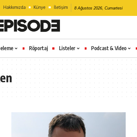
Hakkımızda
Künye
İletişim
8 Ağustos 2026, Cumartesi
celeme
Röportaj
Listeler
Podcast & Video
ken