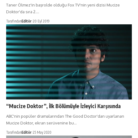
Taner Ölmez'in başrolde olduğu Fox TV'nin yeni dizisi Mucize
Doktor'da sıra 2.…
Tarafından
Editör
20 Eyl 2019
“Mucize Doktor”, İlk Bölümüyle İzleyici Karşısında
ABC'nin popüler dramalarından The Good Doctor'dan uyarlanan
Mucize Doktor, ekran serüvenine bu…
Tarafından
Editör
25 May 2020