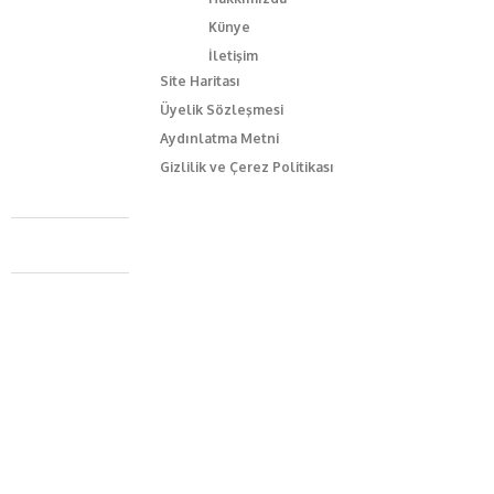
Künye
İletişim
Site Haritası
Üyelik Sözleşmesi
Aydınlatma Metni
Gizlilik ve Çerez Politikası
Caferağa Mah. Dr. Şakir Paşa Sok. No3/A Kadıköy İstanbul
+90 543 345 46 00
info@episodemag.com
Bizi Takip Et!