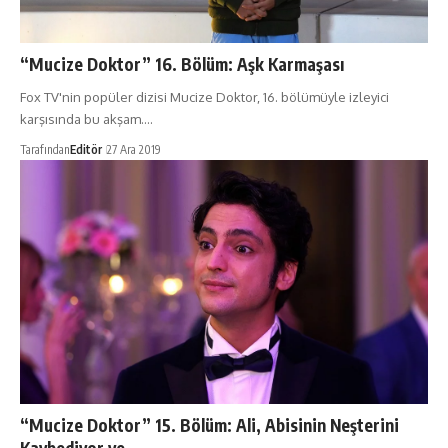
“Mucize Doktor” 16. Bölüm: Aşk Karmaşası
Fox TV'nin popüler dizisi Mucize Doktor, 16. bölümüyle izleyici
karşısında bu akşam.…
Tarafından
Editör
27 Ara 2019
“Mucize Doktor” 15. Bölüm: Ali, Abisinin Neşterini