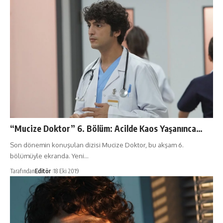
“Mucize Doktor” 6. Bölüm: Acilde Kaos Yaşanınca…
Son dönemin konuşulan dizisi Mucize Doktor, bu akşam 6.
bölümüyle ekranda. Yeni…
Tarafından
Editör
18 Eki 2019