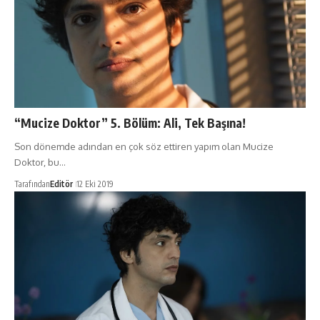
“Mucize Doktor” 5. Bölüm: Ali, Tek Başına!
Son dönemde adından en çok söz ettiren yapım olan Mucize
Doktor, bu…
Tarafından
Editör
12 Eki 2019