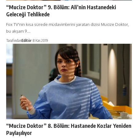
“Mucize Doktor” 9. Bölüm: Ali’nin Hastanedeki
Geleceği Tehlikede
Fox TV'nin kısa sürede müdavimlerini yaratan dizisi Mucize Doktor,
bu akşam 9.…
Tarafından
Editör
8 Kas 2019
“Mucize Doktor” 8. Bölüm: Hastanede Kozlar Yeniden
Paylaşılıyor