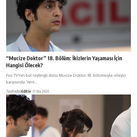
“Mucize Doktor” 18. Bölüm: İkizlerin Yaşaması İçin
Hangisi Ölecek?
Fox TV'nin bol reytingli dizisi Mucize Doktor, 18. bölümüyle izleyici
karşısında. Yeni…
Tarafından
Editör
17 Oca 2020