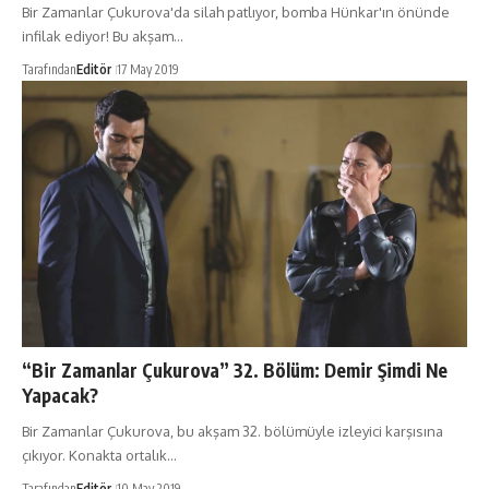
Bir Zamanlar Çukurova'da silah patlıyor, bomba Hünkar'ın önünde
infilak ediyor! Bu akşam…
Tarafından
Editör
17 May 2019
“Bir Zamanlar Çukurova” 32. Bölüm: Demir Şimdi Ne
Yapacak?
Bir Zamanlar Çukurova, bu akşam 32. bölümüyle izleyici karşısına
çıkıyor. Konakta ortalık…
Tarafından
Editör
10 May 2019