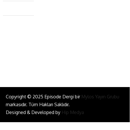
Caferağa Mah. Dr. Şakir Paşa Sok. No3/A Kadıköy İstanbul
+90 543 345 46 00
info@episodemag.com
Bizi Takip Et!
Copyright © 2025 Episode Dergi bir
Mylos Yayın Grubu
markasıdır. Tüm Hakları Saklıdır.
Designed & Developed by
Hip Medya