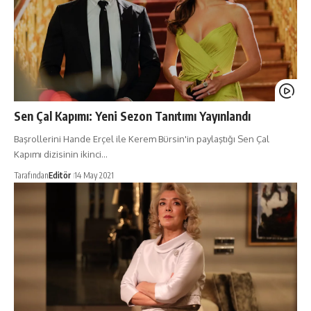
Sen Çal Kapımı: Yeni Sezon Tanıtımı Yayınlandı
Başrollerini Hande Erçel ile Kerem Bürsin'in paylaştığı Sen Çal
Kapımı dizisinin ikinci…
Tarafından
Editör
14 May 2021