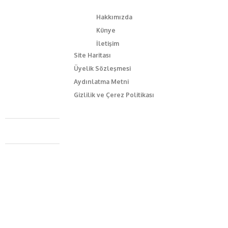
Hakkımızda
Künye
İletişim
Site Haritası
Üyelik Sözleşmesi
Aydınlatma Metni
Gizlilik ve Çerez Politikası
Caferağa Mah. Dr. Şakir Paşa Sok. No3/A Kadıköy İstanbul
+90 543 345 46 00
info@episodemag.com
Bizi Takip Et!