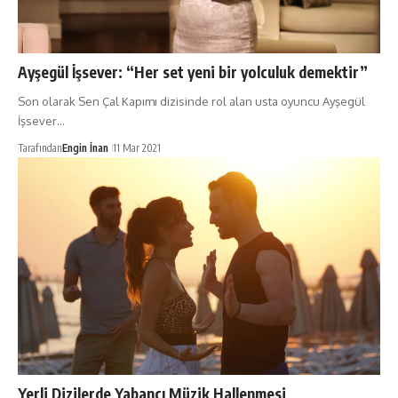
Ayşegül İşsever: “Her set yeni bir yolculuk demektir”
Son olarak Sen Çal Kapımı dizisinde rol alan usta oyuncu Ayşegül
İşsever…
Tarafından
Engin İnan
11 Mar 2021
Yerli Dizilerde Yabancı Müzik Hallenmesi