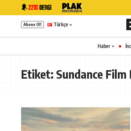
Türkçe
Abone Ol!
Haber
İn
Etiket:
Sundance Film F