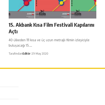
15. Akbank Kısa Film Festivali Kapılarını
Açtı
40 ülkeden 111 kısa ve üç uzun metrajlı filmin izleyiciyle
buluşacağı 15.…
Tarafından
Editör
29 May 2020
erağa Mah. Dr. Şakir Paşa Sok. No3/A Kadıköy İstanbul
 543 345 46 00