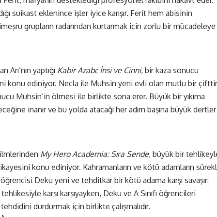
ığı suikast eklenince işler iyice karışır. Ferit hem abisinin
imeşru grupların radarından kurtarmak için zorlu bir mücadeleye
n Arı’nın yaptığı
Kabir Azabı: İnsi ve Cinni
, bir kaza sonucu
i konu ediniyor. Necla ile Muhsin yeni evli olan mutlu bir çifttir
nucu Muhsin’in ölmesi ile birlikte sona erer. Büyük bir yıkıma
eceğine inanır ve bu yolda atacağı her adım başına büyük dertler
filmlerinden
My Hero Academia: Sıra Sende
, büyük bir tehlikeyl
 hikayesini konu ediniyor. Kahramanların ve kötü adamların sürekl
se öğrencisi Deku yeni ve tehditkar bir kötü adama karşı savaşır:
hlikesiyle karşı karşıyayken, Deku ve A Sınıfı öğrencileri
tehdidini durdurmak için birlikte çalışmalıdır.