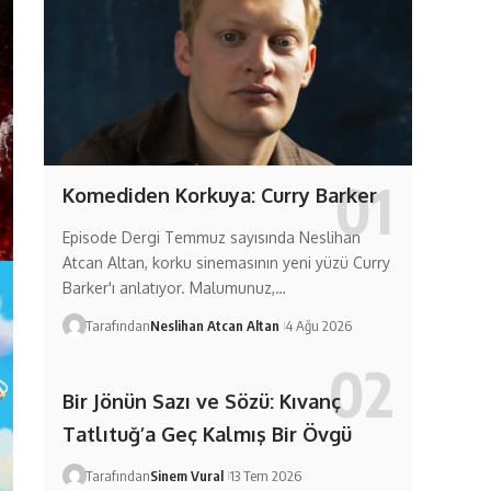
Komediden Korkuya: Curry Barker
Episode Dergi Temmuz sayısında Neslihan
Atcan Altan, korku sinemasının yeni yüzü Curry
Barker'ı anlatıyor. Malumunuz,…
Tarafından
Neslihan Atcan Altan
4 Ağu 2026
Bir Jönün Sazı ve Sözü: Kıvanç
Tatlıtuğ’a Geç Kalmış Bir Övgü
Tarafından
Sinem Vural
13 Tem 2026