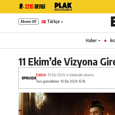
Türkçe
Abone Ol!
Haber
İn
11 Ekim’de Vizyona Gir
Editör
10 Eki 2024
4 dakikalık okuma
Son güncelleme: 10 Eki 2024 15:16