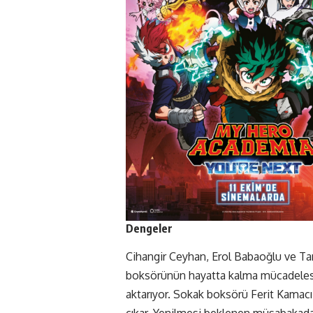
Dengeler
Cihangir Ceyhan, Erol Babaoğlu ve Tanju
boksörünün hayatta kalma mücadelesin
aktarıyor. Sokak boksörü Ferit Kamacı
çıkar. Yenilmesi beklenen müsabakada 