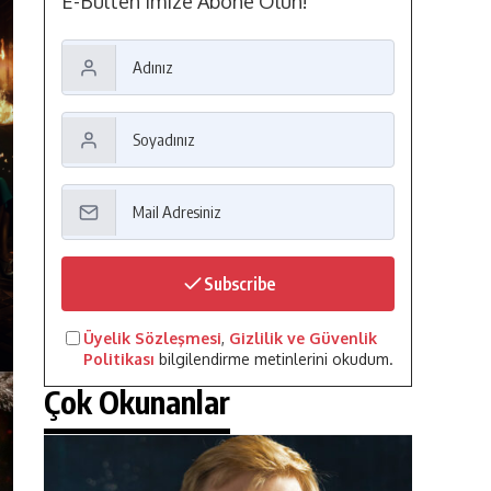
E-Bülten'imize Abone Olun!
Subscribe
Üyelik Sözleşmesi
,
Gizlilik ve Güvenlik
Politikası
bilgilendirme metinlerini okudum.
Çok Okunanlar