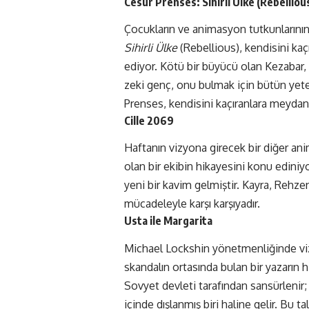
Cesur Prenses: Sihirli Ülke (Rebelliou
Çocukların ve animasyon tutkunlarının 
Sihirli Ülke
(Rebellious), kendisini ka
ediyor. Kötü bir büyücü olan Kezabar, di
zeki genç, onu bulmak için bütün yeten
Prenses, kendisini kaçıranlara meydan o
Cille 2069
Haftanın vizyona girecek bir diğer an
olan bir ekibin hikayesini konu ediniyor
yeni bir kavim gelmiştir. Kayra, Rehze
mücadeleyle karşı karşıyadır.
Usta ile Margarita
Michael Lockshin yönetmenliğinde viz
skandalın ortasında bulan bir yazarın 
Sovyet devleti tarafından sansürlenir; 
içinde dışlanmış biri haline gelir. Bu t