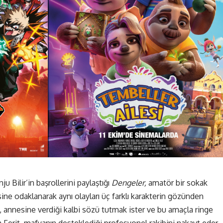
 Bilir’in başrollerini paylaştığı
Dengeler
,
amatör bir sokak
e odaklanarak aynı olayları üç farklı karakterin gözünden
, annesine verdiği kalbi sözü tutmak ister ve bu amaçla ringe
Ferit, mafyanın desteklediği profesyonel rakibini nakavt eder.