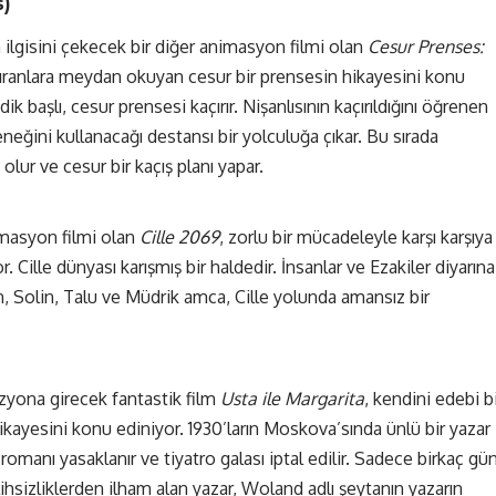
s)
ilgisini çekecek bir diğer animasyon filmi olan
Cesur Prenses:
çıranlara meydan okuyan cesur bir prensesin hikayesini konu
k başlı, cesur prensesi kaçırır. Nişanlısının kaçırıldığını öğrenen
eğini kullanacağı destansı bir yolculuğa çıkar. Bu sırada
lur ve cesur bir kaçış planı yapar.
imasyon filmi olan
Cille 2069
, zorlu bir mücadeleyle karşı karşıya
. Cille dünyası karışmış bir haldedir. İnsanlar ve Ezakiler diyarına
n, Solin, Talu ve Müdrik amca, Cille yolunda amansız bir
yona girecek fantastik film
Usta ile Margarita
, kendini edebi b
hikayesini konu ediniyor. 1930’ların Moskova’sında ünlü bir yazar
romanı yasaklanır ve tiyatro galası iptal edilir. Sadece birkaç gü
alihsizliklerden ilham alan yazar, Woland adlı şeytanın yazarın