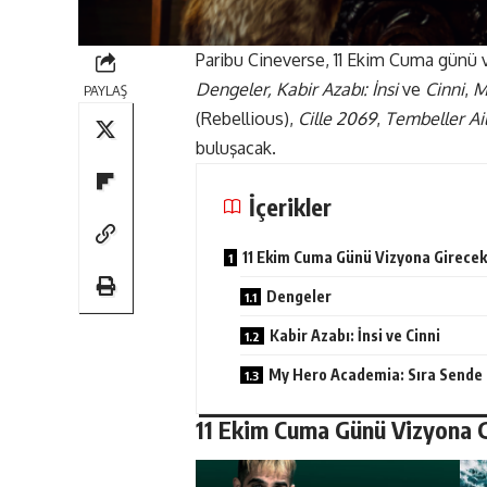
Paribu Cineverse
, 11 Ekim Cuma günü vi
Dengeler, Kabir Azabı: İnsi
ve
Cinni
,
M
PAYLAŞ
(Rebellious),
Cille 2069
,
Tembeller Ail
buluşacak.
İçerikler
11 Ekim Cuma Günü Vizyona Girecek
Dengeler
Kabir Azabı: İnsi ve Cinni
My Hero Academia: Sıra Sende
11 Ekim Cuma Günü Vizyona G