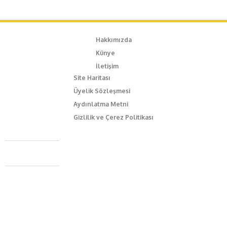
Hakkımızda
Künye
İletişim
Site Haritası
Üyelik Sözleşmesi
Aydınlatma Metni
Gizlilik ve Çerez Politikası
Caferağa Mah. Dr. Şakir Paşa Sok. No3/A Kadıköy İstanbul
+90 543 345 46 00
info@episodemag.com