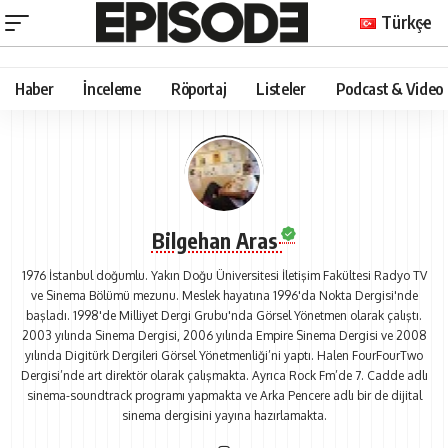
Türkçe
Haber
İnceleme
Röportaj
Listeler
Podcast & Video
Bilgehan Aras
1976 İstanbul doğumlu. Yakın Doğu Üniversitesi İletişim Fakültesi Radyo TV
ve Sinema Bölümü mezunu. Meslek hayatına 1996'da Nokta Dergisi'nde
başladı. 1998'de Milliyet Dergi Grubu'nda Görsel Yönetmen olarak çalıştı.
2003 yılında Sinema Dergisi, 2006 yılında Empire Sinema Dergisi ve 2008
yılında Digitürk Dergileri Görsel Yönetmenliği’ni yaptı. Halen FourFourTwo
Dergisi’nde art direktör olarak çalışmakta. Ayrıca Rock Fm’de 7. Cadde adlı
sinema-soundtrack programı yapmakta ve Arka Pencere adlı bir de dijital
sinema dergisini yayına hazırlamakta.