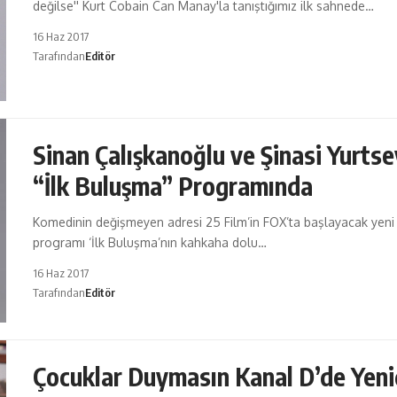
değilse'' Kurt Cobain Can Manay'la tanıştığımız ilk sahnede…
16 Haz 2017
Tarafından
Editör
Sinan Çalışkanoğlu ve Şinasi Yurtse
“İlk Buluşma” Programında
Komedinin değişmeyen adresi 25 Film’in FOX’ta başlayacak yeni
programı ‘İlk Buluşma’nın kahkaha dolu…
16 Haz 2017
Tarafından
Editör
Çocuklar Duymasın Kanal D’de Yen