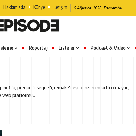
Hakkımızda
Künye
İletişim
6 Ağustos 2026, Perşembe
celeme
Röportaj
Listeler
Podcast & Video
pinoff'u, prequel'i, sequel'i, remake'i, eşi benzeri muadili olmayan,
e web platformu...