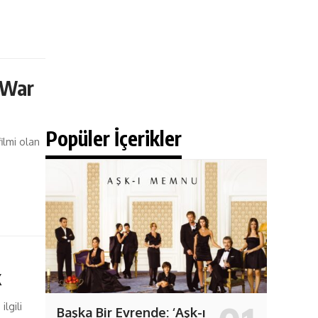
 War
Popüler İçerikler
ilmi olan
k
lgili
Başka Bir Evrende: ‘Aşk-ı