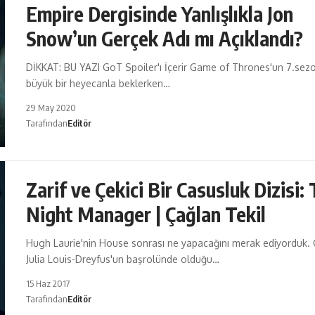
Empire Dergisinde Yanlışlıkla Jon
Snow’un Gerçek Adı mı Açıklandı?
DİKKAT: BU YAZI GoT Spoiler'ı İçerir Game of Thrones'un 7.se
büyük bir heyecanla beklerken…
29 May 2020
Tarafından
Editör
Zarif ve Çekici Bir Casusluk Dizisi:
Night Manager | Çağlan Tekil
Hugh Laurie'nin House sonrası ne yapacağını merak ediyorduk. 
Julia Louis-Dreyfus'un başrolünde olduğu…
15 Haz 2017
Tarafından
Editör