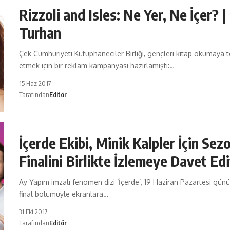
Rizzoli and Isles: Ne Yer, Ne İçer? |
Turhan
Çek Cumhuriyeti Kütüphaneciler Birliği, gençleri kitap okumaya t
etmek için bir reklam kampanyası hazırlamıştı:…
15 Haz 2017
Tarafından
Editör
İçerde Ekibi, Minik Kalpler İçin Sez
Finalini Birlikte İzlemeye Davet Ed
Ay Yapım imzalı fenomen dizi ‘İçerde’, 19 Haziran Pazartesi gün
final bölümüyle ekranlara…
31 Eki 2017
Tarafından
Editör