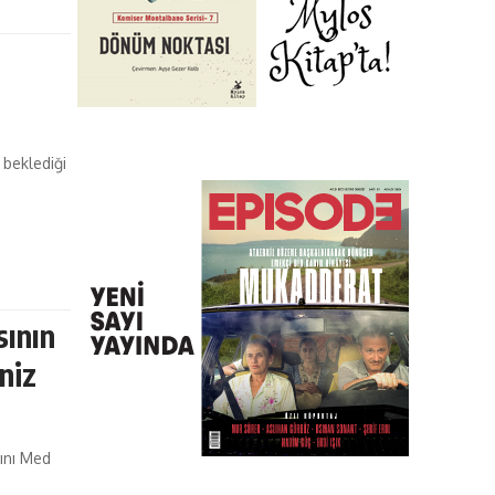
 beklediği
sının
niz
ını Med