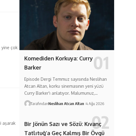
 yine çok
Komediden Korkuya: Curry
Barker
Episode Dergi Temmuz sayısında Neslihan
Atcan Altan, korku sinemasının yeni yüzü
Curry Barker'ı anlatıyor. Malumunuz,…
Tarafından
Neslihan Atcan Altan
4 Ağu 2026
Bir Jönün Sazı ve Sözü: Kıvanç
i aşarak
Tatlıtuğ’a Geç Kalmış Bir Övgü