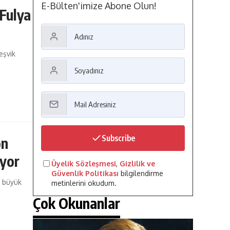
E-Bülten'imize Abone Olun!
 Fulya
eşvik
Subscribe
on
iyor
Üyelik Sözleşmesi
,
Gizlilik ve
Güvenlik Politikası
bilgilendirme
ü büyük
metinlerini okudum.
Çok Okunanlar