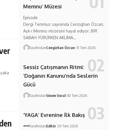
Memnu’ Müzesi
Episode
Dergi Temmuz sayısında Cenzighan Özcan,
Aşk-ı Memnu müzesini hayal ediyor. BİR
SABAH YÜRÜRKEN AKLIMA…
Tarafından
Cengizhan Özcan
31 Tem 2026
ver
Sessiz Çatışmanın Ritmi:
 şaka
‘Doğanın Kanunu’nda Seslerin
Gücü
Tarafından
Sinem Vural
30 Tem 2026
‘YAGA’ Evrenine İlk Bakış
iden
Tarafından
Editör
29 Tem 2026