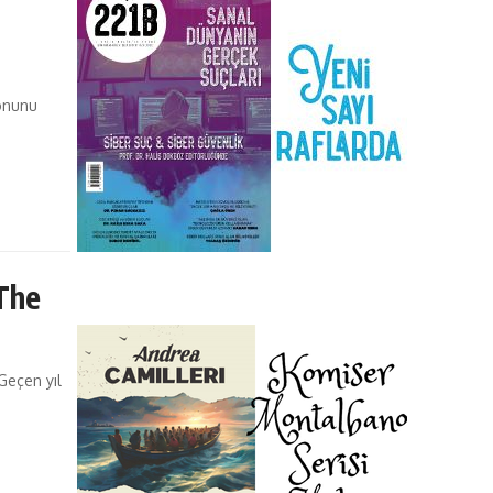
zonunu
 The
Geçen yıl