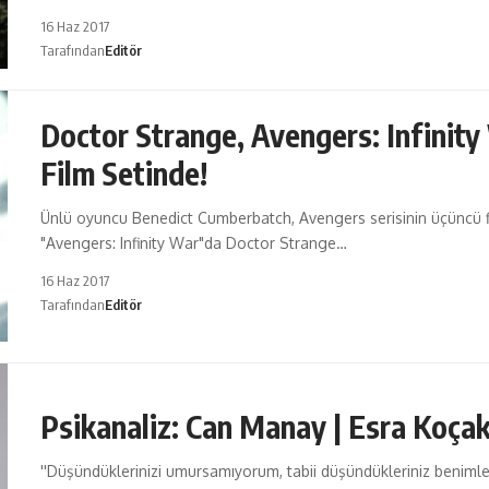
16 Haz 2017
Tarafından
Editör
Doctor Strange, Avengers: Infinity
Film Setinde!
Ünlü oyuncu Benedict Cumberbatch, Avengers serisinin üçüncü f
"Avengers: Infinity War"da Doctor Strange…
16 Haz 2017
Tarafından
Editör
Psikanaliz: Can Manay | Esra Koça
''Düşündüklerinizi umursamıyorum, tabii düşündükleriniz benimle i