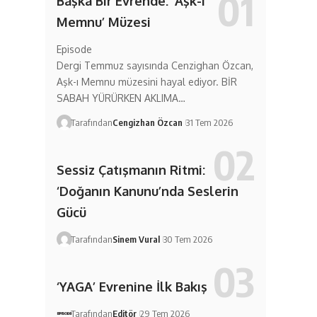
Başka Bir Evrende: ‘Aşk-ı
Memnu’ Müzesi
Episode
Dergi Temmuz sayısında Cenzighan Özcan,
Aşk-ı Memnu müzesini hayal ediyor. BİR
SABAH YÜRÜRKEN AKLIMA…
Tarafından
Cengizhan Özcan
31 Tem 2026
Sessiz Çatışmanın Ritmi:
‘Doğanın Kanunu’nda Seslerin
Gücü
Tarafından
Sinem Vural
30 Tem 2026
‘YAGA’ Evrenine İlk Bakış
Tarafından
Editör
29 Tem 2026