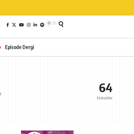
Episode Dergi
64
e
Makaleler