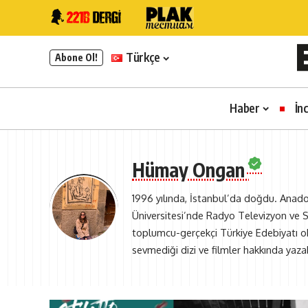
Türkçe
Abone Ol!
Haber
İn
Hümay Ongan
1996 yılında, İstanbul’da doğdu. Anado
Üniversitesi’nde Radyo Televizyon ve Sin
toplumcu-gerçekçi Türkiye Edebiyatı o
sevmediği dizi ve filmler hakkında yazab