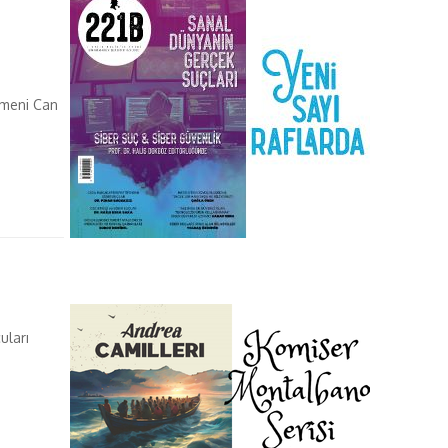
n
etmeni Can
uları