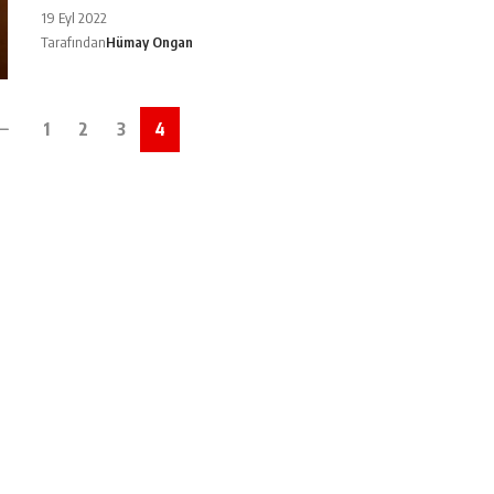
19 Eyl 2022
Tarafından
Hümay Ongan
1
2
3
4