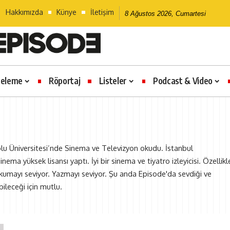
Hakkımızda
Künye
İletişim
8 Ağustos 2026, Cumartesi
celeme
Röportaj
Listeler
Podcast & Video
lu Üniversitesi’nde Sinema ve Televizyon okudu. İstanbul
ema yüksek lisansı yaptı. İyi bir sinema ve tiyatro izleyicisi. Özellikl
kumayı seviyor. Yazmayı seviyor. Şu anda Episode'da sevdiği ve
ileceği için mutlu.