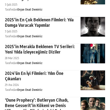
5 Şub 2025
Tarafından
Orçun Onat Demiröz
2025’in En Çok Beklenen Filmleri: Yıla
Damga Vuracak Yapımlar
5 Şub 2025
Tarafından
Orçun Onat Demiröz
2025’in Merakla Beklenen TV Serileri:
Yeni Yılda İzleyeceğimiz Diziler
28 Mar 2025
Tarafından
Orçun Onat Demiröz
2024’ün En İyi Filmleri: Yılın Öne
Çıkanları
29 Ara 2024
Tarafından
Orçun Onat Demiröz
‘Dune Prophecy’: Butleryan Cihadı,
Bene Gesserit’in Kökeni ve Denis