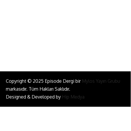
info@episodemag.com
Bizi Takip Et!
Copyright © 2025 Episode Dergi bir
Mylos Yayın Grubu
markasıdır. Tüm Hakları Saklıdır.
Designed & Developed by
Hip Medya