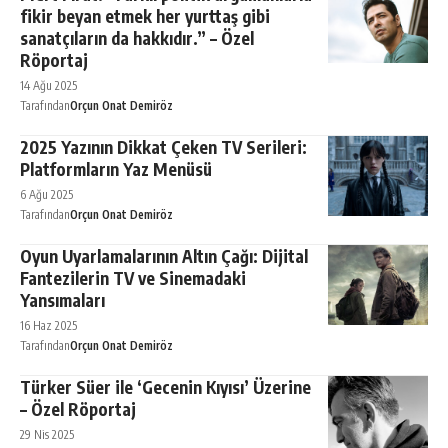
fikir beyan etmek her yurttaş gibi
sanatçıların da hakkıdır.” – Özel
Röportaj
14 Ağu 2025
Tarafından
Orçun Onat Demiröz
2025 Yazının Dikkat Çeken TV Serileri:
Platformların Yaz Menüsü
6 Ağu 2025
Tarafından
Orçun Onat Demiröz
Oyun Uyarlamalarının Altın Çağı: Dijital
Fantezilerin TV ve Sinemadaki
Yansımaları
16 Haz 2025
Tarafından
Orçun Onat Demiröz
Türker Süer ile ‘Gecenin Kıyısı’ Üzerine
– Özel Röportaj
29 Nis 2025