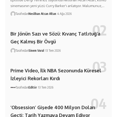
Episode Dergi Temmuz sayısında Neslihan Atcan Altan, korku
sinemasının yeni yüzü Curry Barker'ı anlatıyor. Malumunuz,…
Tarafından
Neslihan Atcan Altan
4 Ağu 2026
Bir Jönün Sazı ve Sözü: Kıvanç Tatlıtuğ’a
Geç Kalmış Bir Övgü
Tarafından
Sinem Vural
13 Tem 2026
Prime Video, İlk NBA Sezonunda Küresel
İzleyici Rekorları Kırdı
Tarafından
Editör
13 Tem 2026
‘Obsession’ Gişede 400 Milyon Doları
Geçti: Tarih Yazmaya Devam Ediyor