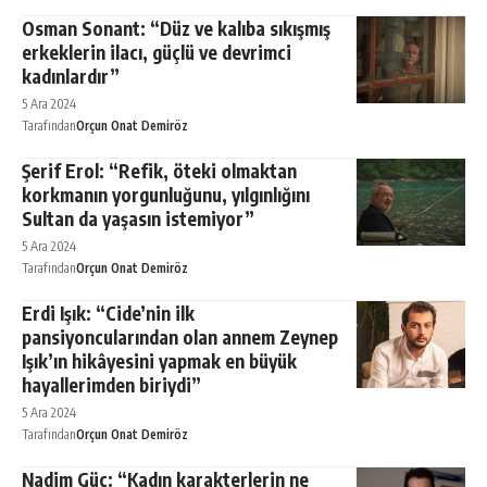
Osman Sonant: “Düz ve kalıba sıkışmış
erkeklerin ilacı, güçlü ve devrimci
kadınlardır”
5 Ara 2024
Tarafından
Orçun Onat Demiröz
Şerif Erol: “Refik, öteki olmaktan
korkmanın yorgunluğunu, yılgınlığını
Sultan da yaşasın istemiyor”
5 Ara 2024
Tarafından
Orçun Onat Demiröz
Erdi Işık: “Cide’nin ilk
pansiyoncularından olan annem Zeynep
Işık’ın hikâyesini yapmak en büyük
hayallerimden biriydi”
5 Ara 2024
Tarafından
Orçun Onat Demiröz
Nadim Güç: “Kadın karakterlerin ne