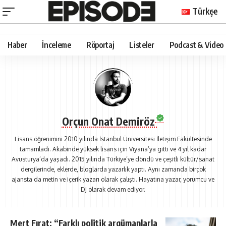
Türkçe
Haber
İnceleme
Röportaj
Listeler
Podcast & Video
Orçun Onat Demiröz
Lisans öğrenimini 2010 yılında İstanbul Üniversitesi İletişim Fakültesinde
tamamladı. Akabinde yüksek lisans için Viyana’ya gitti ve 4 yıl kadar
Avusturya’da yaşadı. 2015 yılında Türkiye’ye döndü ve çeşitli kültür/sanat
dergilerinde, eklerde, bloglarda yazarlık yaptı. Aynı zamanda birçok
ajansta da metin ve içerik yazarı olarak çalıştı. Hayatına yazar, yorumcu ve
DJ olarak devam ediyor.
Mert Fırat: “Farklı politik argümanlarla