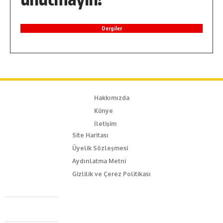
Dergiler
Hakkımızda
Künye
İletişim
Site Haritası
Üyelik Sözleşmesi
Aydınlatma Metni
Gizlilik ve Çerez Politikası
Caferağa Mah. Dr. Şakir Paşa Sok. No3/A Kadıköy İstanbul
+90 543 345 46 00