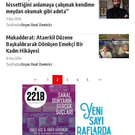
hissettiğini anlamaya çalışmak kendime
meydan okumak gibi adeta”
5 Ara 2024
Tarafından
Orçun Onat Demiröz
Mukadderat: Ataerkil Düzene
Başkaldırarak Dönüşen Emekçi Bir
Kadın Hikâyesi
6 Ara 2024
Tarafından
Orçun Onat Demiröz
1
2
3
4
5