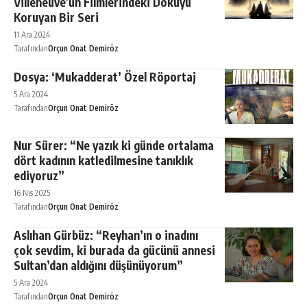
Villeneuve’ün Filmlerindeki Dokuyu
Koruyan Bir Seri
11 Ara 2024
Tarafından
Orçun Onat Demiröz
Dosya: ‘Mukadderat’ Özel Röportaj
5 Ara 2024
Tarafından
Orçun Onat Demiröz
Nur Sürer: “Ne yazık ki günde ortalama
dört kadının katledilmesine tanıklık
ediyoruz”
16 Nis 2025
Tarafından
Orçun Onat Demiröz
Aslıhan Gürbüz: “Reyhan’ın o inadını
çok sevdim, ki burada da gücünü annesi
Sultan’dan aldığını düşünüyorum”
5 Ara 2024
Tarafından
Orçun Onat Demiröz