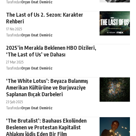
Tarafından
Orçun Onat Demiröz
The Last of Us 2. Sezon: Karakter
Rehberi
17 Nis 2025
Tarafından
Orçun Onat Demiröz
2025’in Merakla Beklenen HBO Dizileri,
‘The Last of Us’ ve Dahası
27 Mar 2025
Tarafından
Orçun Onat Demiröz
‘The White Lotus’: Beyaza Bulanmış
Amerikan Kültürüne ve Burjuvaziye
Saplanan Bıçak Darbeleri
23 Şub 2025
Tarafından
Orçun Onat Demiröz
‘The Brutalist’: Bauhaus Ekolünden
Beslenen ve Protestan Kapitalist
Ahlakını İğdiş Eden Bir Film