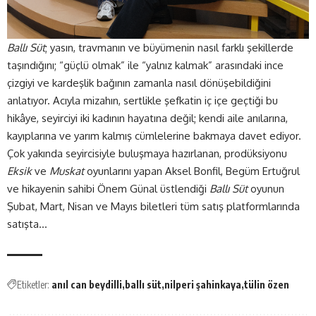
Ballı Süt
; yasın, travmanın ve büyümenin nasıl farklı şekillerde
taşındığını; “güçlü olmak” ile “yalnız kalmak” arasındaki ince
çizgiyi ve kardeşlik bağının zamanla nasıl dönüşebildiğini
anlatıyor. Acıyla mizahın, sertlikle şefkatin iç içe geçtiği bu
hikâye, seyirciyi iki kadının hayatına değil; kendi aile anılarına,
kayıplarına ve yarım kalmış cümlelerine bakmaya davet ediyor.
Çok yakında seyircisiyle buluşmaya hazırlanan, prodüksiyonu
Eksik
ve
Muskat
oyunlarını yapan Aksel Bonfil, Begüm Ertuğrul
ve hikayenin sahibi Önem Günal üstlendiği
Ballı Süt
oyunun
Şubat, Mart, Nisan ve Mayıs biletleri tüm
satış
platformlarında
satışta…
Etiketler:
anıl can beydilli
ballı süt
nilperi şahinkaya
tülin özen