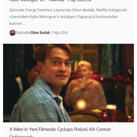
Episode Dergi Temmuz sayısında Oben Budak, Netflix belgeseli
üzerinden Kylie Minogue'u anlatıyor. Paparazzi kıskacından
kanser…
Tarafından
Oben Budak
7 Ağu 2026
X-Men’in Yeni Filminde Cyclops Rolünü Kit Connor
Üstlenecek