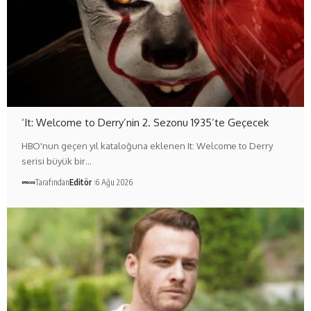
‘It: Welcome to Derry’nin 2. Sezonu 1935’te Geçecek
HBO'nun geçen yıl kataloğuna eklenen It: Welcome to Derry
serisi büyük bir…
Tarafından
Editör
6 Ağu 2026