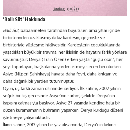
‘Ballı Süt’ Hakkında
Ballı Süt
, babaanneleri tarafından büyütülen ama yıllar içinde
birbirlerinden uzaklaşmış iki kız kardeşin, geçmişle ve
birbirleriyle yüzleşme hikâyesidir. Kardeşlerin çocukluklarında
yaşadıkları büyük bir travma, her ikisinin de hayatını farklı yönlere
savurmuştur: Derya (Tülin Özen) erken yaşta “güçlü olan”, her
şeyi toparlayan, başkalarına yardım etmeyi seçen biri olurken
Asiye (Nilperi Şahinkaya) hayata daha fevri, daha kırılgan ve
daha dağınık bir yerden tutunmuştur.
Oyun, üç farklı zaman diliminde ilerliyor. İlk sahne, 2002 yılının
soğuk bir kış gecesinde Asiye’nin sarhoş şekilde Derya’nın
kapısını çalmasıyla başlıyor. Asiye 27 yaşında kendine hala bir
düzen kuramamanın buhranını yaşarken, Derya kurduğu düzeni
işletmeye çalışmaktadır.
İkinci sahne, 2013 yılının bir yaz akşamında, Derya’nın kırkıncı