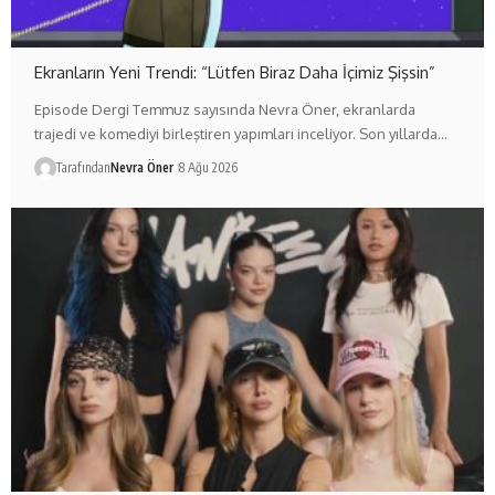
Ekranların Yeni Trendi: “Lütfen Biraz Daha İçimiz Şişsin”
Episode Dergi Temmuz sayısında Nevra Öner, ekranlarda
trajedi ve komediyi birleştiren yapımları inceliyor. Son yıllarda…
Tarafından
Nevra Öner
8 Ağu 2026