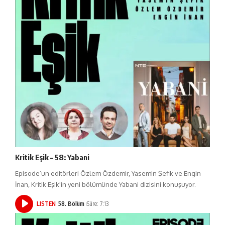
Kritik Eşik – 58: Yabani
Episode’un editörleri Özlem Özdemir, Yasemin Şefik ve Engin
İnan, Kritik Eşik'in yeni bölümünde Yabani dizisini konuşuyor.
LISTEN
58. Bölüm
Süre: 7:13