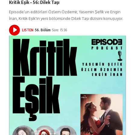
Kritik Eşik – 56: Dilek Taşı
Episode’un editörleri Özlem Özdemir, Yasemin Şefik ve Engin
İnan, Kritik Eşik'in yeni bölümünde Dilek Taşı dizisini konuşuyor.
LISTEN
56. Bölüm
Süre: 15:36