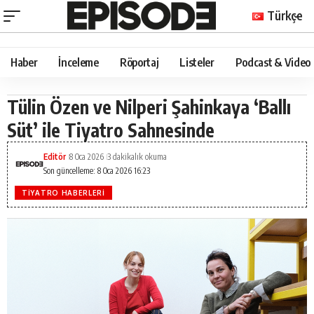
Türkçe
Haber
İnceleme
Röportaj
Listeler
Podcast & Video
Tülin Özen ve Nilperi Şahinkaya ‘Ballı
Süt’ ile Tiyatro Sahnesinde
Editör
8 Oca 2026
3 dakikalık okuma
Son güncelleme: 8 Oca 2026 16:23
TIYATRO HABERLERI