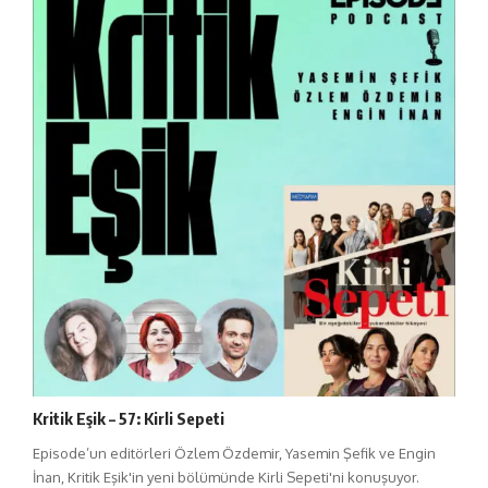
Kritik Eşik – 57: Kirli Sepeti
Episode’un editörleri Özlem Özdemir, Yasemin Şefik ve Engin
İnan, Kritik Eşik'in yeni bölümünde Kirli Sepeti'ni konuşuyor.