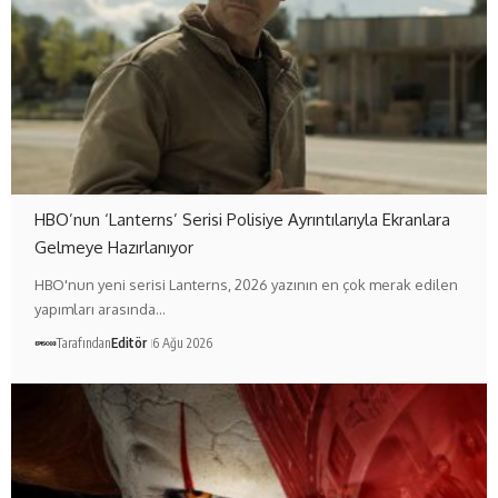
HBO’nun ‘Lanterns’ Serisi Polisiye Ayrıntılarıyla Ekranlara
Gelmeye Hazırlanıyor
HBO'nun yeni serisi Lanterns, 2026 yazının en çok merak edilen
yapımları arasında…
Tarafından
Editör
6 Ağu 2026