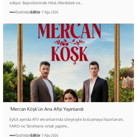
ediyor. Başrollerinde Hilal Altınbilek ve…
Tarafından
Editör
7 Ağu 2026
‘Mercan Köşk’ün Ana Afişi Yayınlandı
Eylül ayında ATV ekranlarında izleyiciyle buluşmaya hazırlanan,
FARO ve Sinehane ortak yapımı…
Tarafından
Editör
7 Ağu 2026