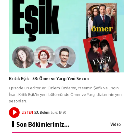
Kritik Eşik – 53: Ömer ve Yargı Yeni Sezon
Episode’un editörleri Özlem Özdemir, Yasemin Şefik ve Engin
İnan, Kritik Eşik'in yeni bölümünde Ömer ve Yargı dizilerinin yeni
sezonları.
LISTEN
53. Bölüm
Süre: 19:30
Son Bölümlerimiz...
Video