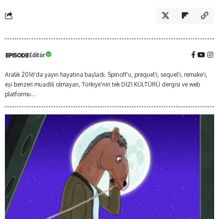
Editör
Aralık 2016'da yayın hayatına başladı. Spinoff'u, prequel'i, sequel'i, remake'i,
eşi benzeri muadili olmayan, Türkiye'nin tek DİZİ KÜLTÜRÜ dergisi ve web
platformu...