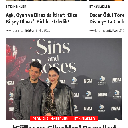
ETKINLIKLER
ETKINLIKLER
Aşk, Oyun ve Biraz da İtiraf: ‘Bize
Oscar Ödül Töreni
Bi’şey Olmaz’ı Birlikte İzledik!
Disney+’ta Canlı 
Tarafından
Editör
9 Nis 2026
Tarafından
Editör
24 Şu
YERLI DIZI HABERLERI
ETKINLIKLER