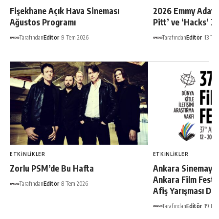
Fişekhane Açık Hava Sineması
2026 Emmy Adaylar
Ağustos Programı
Pitt’ ve ‘Hacks’ Z
Tarafından
Editör
9 Tem 2026
Tarafından
Editör
13 Te
ETKINLIKLER
ETKINLIKLER
Zorlu PSM’de Bu Hafta
Ankara Sinemaya 
Ankara Film Festiv
Tarafından
Editör
8 Tem 2026
Afiş Yarışması Du
Tarafından
Editör
19 Ha