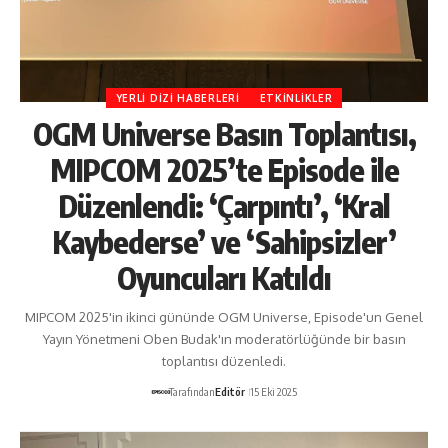
YERLI DIZI HABERLERI
ETKINLIKLER
OGM Universe Basın Toplantısı,
MIPCOM 2025’te Episode ile
Düzenlendi: ‘Çarpıntı’, ‘Kral
Kaybederse’ ve ‘Sahipsizler’
Oyuncuları Katıldı
MIPCOM 2025'in ikinci gününde OGM Universe, Episode'un Genel
Yayın Yönetmeni Oben Budak'ın moderatörlüğünde bir basın
toplantısı düzenledi.
Tarafından
Editör
15 Eki 2025