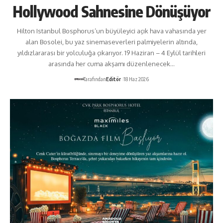
Hollywood Sahnesine Dönüşüyor
Hilton Istanbul Bosphorus’un büyüleyici açık hava vahasında yer
alan Bosolei, bu yaz sinemaseverleri palmiyelerin altında,
yıldızlararası bir yolculuğa çıkarıyor. 19 Haziran – 4 Eylül tarihleri
arasında her cuma akşamı düzenlenecek…
Tarafından
Editör
18 Haz 2026