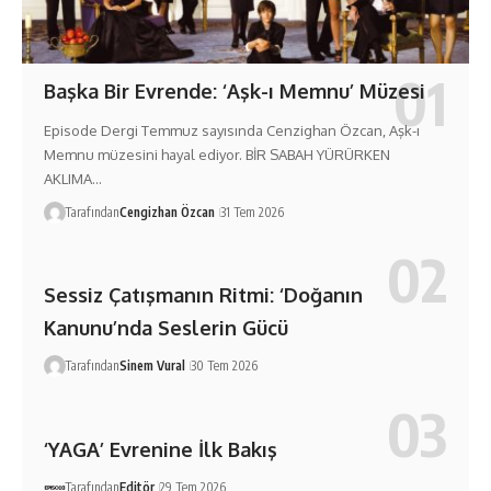
Başka Bir Evrende: ‘Aşk-ı Memnu’ Müzesi
Episode Dergi Temmuz sayısında Cenzighan Özcan, Aşk-ı
Memnu müzesini hayal ediyor. BİR SABAH YÜRÜRKEN
AKLIMA…
Tarafından
Cengizhan Özcan
31 Tem 2026
Sessiz Çatışmanın Ritmi: ‘Doğanın
Kanunu’nda Seslerin Gücü
Tarafından
Sinem Vural
30 Tem 2026
‘YAGA’ Evrenine İlk Bakış
Tarafından
Editör
29 Tem 2026