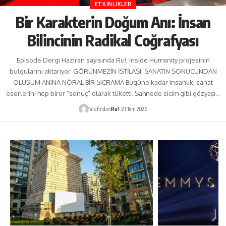
ETKINLIKLER
Bir Karakterin Doğum Anı: İnsan
Bilincinin Radikal Coğrafyası
Episode Dergi Haziran sayısında Ru!, Inside Humanity projesinin
bulgularını aktarıyor. GÖRÜNMEZİN İSTİLASI: SANATIN SONUCUNDAN
OLUŞUM ANINA NÖRAL BİR SIÇRAMA Bugüne kadar insanlık, sanat
eserlerini hep birer "sonuç" olarak tüketti. Sahnede sicim gibi gözyaşı…
Tarafından
Ru!
21 Tem 2026