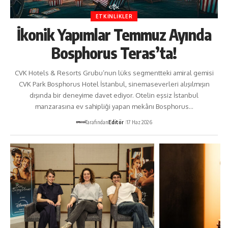
ETKINLIKLER
İkonik Yapımlar Temmuz Ayında
Bosphorus Teras’ta!
​CVK Hotels & Resorts Grubu’nun lüks segmentteki amiral gemisi
CVK Park Bosphorus Hotel İstanbul, sinemaseverleri alışılmışın
dışında bir deneyime davet ediyor. Otelin eşsiz İstanbul
manzarasına ev sahipliği yapan mekânı Bosphorus…
Tarafından
Editör
17 Haz 2026