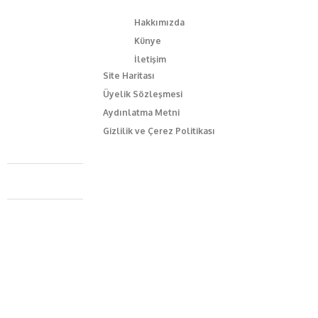
Hakkımızda
Künye
İletişim
Site Haritası
Üyelik Sözleşmesi
Aydınlatma Metni
Gizlilik ve Çerez Politikası
Caferağa Mah. Dr. Şakir Paşa Sok. No3/A Kadıköy İstanbul
+90 543 345 46 00
info@episodemag.com
Bizi Takip Et!