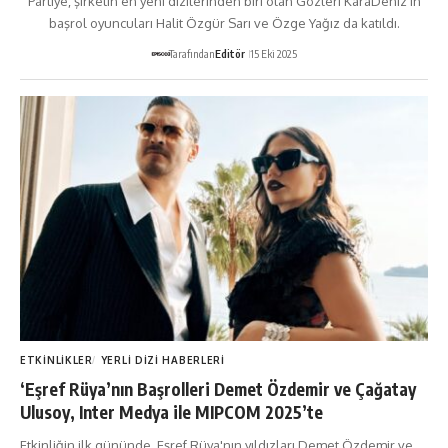
Partiye, şirketin en yeni dizilerinden biri olan Gözleri KaraDeniz'in
başrol oyuncuları Halit Özgür Sarı ve Özge Yağız da katıldı.
Tarafından
Editör
15 Eki 2025
ETKINLIKLER
YERLI DIZI HABERLERI
‘Eşref Rüya’nın Başrolleri Demet Özdemir ve Çağatay
Ulusoy, Inter Medya ile MIPCOM 2025’te
Etkinliğin ilk gününde, Eşref Rüya'nın yıldızları Demet Özdemir ve