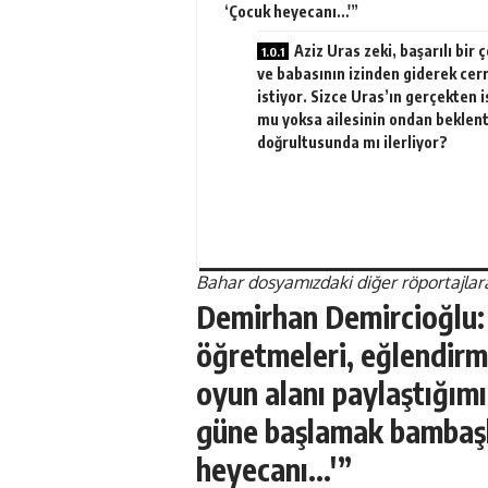
‘Çocuk heyecanı…'”
Aziz Uras zeki, başarılı bir
ve babasının izinden giderek cer
istiyor. Sizce Uras’ın gerçekten i
mu yoksa ailesinin ondan beklent
doğrultusunda mı ilerliyor?
Bahar dosyamızdaki diğer röportajlara 
Demirhan Demircioğlu: 
öğretmeleri, eğlendirm
oyun alanı paylaştığımı
güne başlamak bambaşka
heyecanı…'”