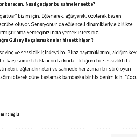
yor buradan. Nasıl geçiyor bu sahneler sette?
gartuar” bizim için. Eğlenerek, ağlayarak, üzülerek bazen
 tecrübe oluyor. Senaryonun da eğlenceli dinamikleriyle birlikte
itmiştir ama yemeğinizi hala yemek istersiniz.
a Gülsoy ile çalışmak neler hissettiriyor ?
evinç ve sessizlik içindeydim. Biraz hayranlıklarımı, aldığım keyf
ibe karşı sorumluluklarımın farkında olduğum bir sessizlikti bu
retmeleri, eğlendirmeleri ve sahnede her zaman bir sürü oyun
şacağımı bilerek güne başlamak bambaşka bir his benim için. “Çoc
mircioğlu