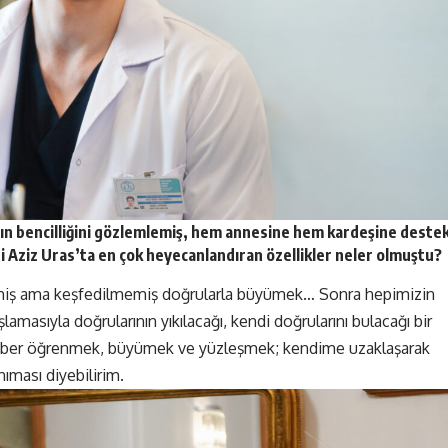
nın bencilliğini gözlemlemiş, hem annesine hem kardeşine deste
izi Aziz Uras’ta en çok heyecanlandıran özellikler neler olmuştu?
enilmiş ama keşfedilmemiş doğrularla büyümek… Sonra hepimizin
lamasıyla doğrularının yıkılacağı, kendi doğrularını bulacağı bir
eraber öğrenmek, büyümek ve yüzleşmek; kendime uzaklaşarak
nıması diyebilirim.