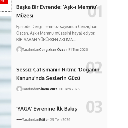
AJ
Başka Bir Evrende: ‘Aşk-ı Memnu’
Müzesi
Episode Dergi Temmuz sayısında Cenzighan
Özcan, Aşk-ı Memnu müzesini hayal ediyor.
BİR SABAH YÜRÜRKEN AKLIMA…
Tarafından
Cengizhan Özcan
31 Tem 2026
Sessiz Çatışmanın Ritmi: ‘Doğanın
Kanunu’nda Seslerin Gücü
Tarafından
Sinem Vural
30 Tem 2026
‘YAGA’ Evrenine İlk Bakış
Tarafından
Editör
29 Tem 2026