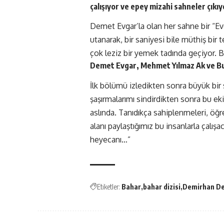
çalışıyor ve epey mizahi sahneler çıkı
Demet Evgar’la olan her sahne bir “Ev
utanarak, bir saniyesi bile müthiş bir
çok leziz bir yemek tadında geçiyor. B
Demet Evgar, Mehmet Yılmaz Ak ve Buğr
İlk bölümü izledikten sonra büyük bir s
şaşırmalarımı sindirdikten sonra bu ek
aslında. Tanıdıkça sahiplenmeleri, öğ
alanı paylaştığımız bu insanlarla çalı
heyecanı…”
Etiketler:
Bahar
bahar dizisi
Demirhan De