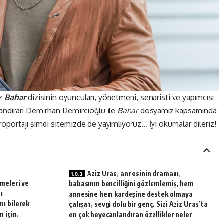
z
Bahar
dizisinin oyuncuları, yönetmeni, senaristi ve yapımcısı
nlandıran Demirhan Demircioğlu ile
Bahar
dosyamız kapsamında
u röportajı şimdi sitemizde de yayımlıyoruz… İyi okumalar dileriz!
Aziz Uras, annesinin dramanı,
rmeleri ve
babasının bencilliğini gözlemlemiş, hem
ı
annesine hem kardeşine destek olmaya
mı bilerek
çalışan, sevgi dolu bir genç. Sizi Aziz Uras’ta
 için.
en çok heyecanlandıran özellikler neler