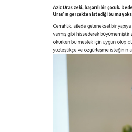
Aziz Uras zeki, başarılı bir çocuk. Ded
Uras’ın gerçekten istediği bu mu yoksa
Cerrahlık, ailede geleneksel bir yapıy
varmış gibi hissederek büyümemiştir a
okurken bu meslek için uygun olup olm
yüzleştikçe ve özgürleşme isteğinin a