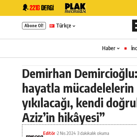
Türkçe
Abone Ol!
Haber
İn
Demirhan Demircioğlu: 
hayatla mücadelelerin
yıkılacağı, kendi doğru
Aziz’in hikâyesi”
Editör
2 Nis 2024
3 dakikalık okuma