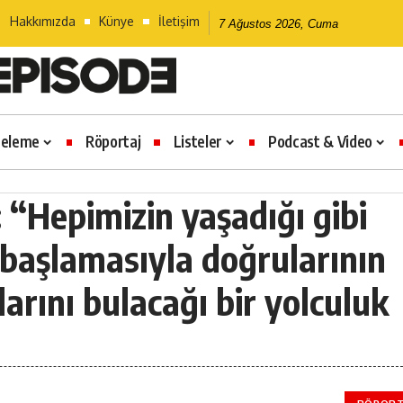
Hakkımızda
Künye
İletişim
7 Ağustos 2026, Cuma
celeme
Röportaj
Listeler
Podcast & Video
“Hepimizin yaşadığı gibi
 başlamasıyla doğrularının
larını bulacağı bir yolculuk