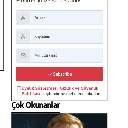
E-Bülten'imize Abone Olun!
Subscribe
Üyelik Sözleşmesi
,
Gizlilik ve Güvenlik
Politikası
bilgilendirme metinlerini okudum.
Çok Okunanlar