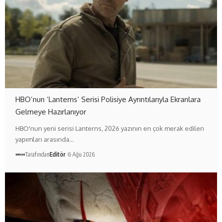
HBO’nun ‘Lanterns’ Serisi Polisiye Ayrıntılarıyla Ekranlara
Gelmeye Hazırlanıyor
HBO'nun yeni serisi Lanterns, 2026 yazının en çok merak edilen
yapımları arasında…
Tarafından
Editör
6 Ağu 2026