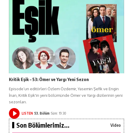
Kritik Eşik – 53: Ömer ve Yargı Yeni Sezon
Episode’un editörleri Özlem Özdemir, Yasemin Şefik ve Engin
İnan, Kritik Eşik'in yeni bölümünde Ömer ve Yargı dizilerinin yeni
sezonları.
LISTEN
53. Bölüm
Süre: 19:30
Son Bölümlerimiz...
Video