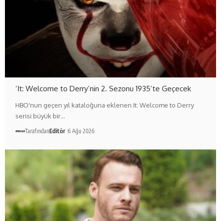
‘It: Welcome to Derry’nin 2. Sezonu 1935’te Geçecek
HBO'nun geçen yıl kataloğuna eklenen It: Welcome to Derry
serisi büyük bir…
Tarafından
Editör
6 Ağu 2026