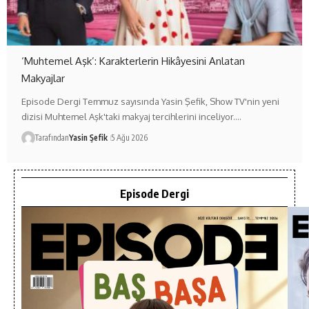
‘Muhtemel Aşk’: Karakterlerin Hikâyesini Anlatan
Makyajlar
Episode Dergi Temmuz sayısında Yasin Şefik, Show TV'nin yeni
dizisi Muhtemel Aşk'taki makyaj tercihlerini inceliyor.…
Tarafından
Yasin Şefik
5 Ağu 2026
Episode Dergi