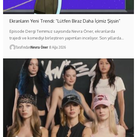
Ekranların Yeni Trendi: “Lütfen Biraz Daha İçimiz Şişsin”
Episode Dergi Temmuz sayısında Nevra Öner, ekranlarda
trajedi ve komediyi birleştiren yapımları inceliyor. Son yıllarda…
Tarafından
Nevra Öner
8 Ağu 2026