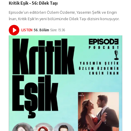
Kritik Eşik – 56: Dilek Taşı
Episode’un editörleri Özlem Özdemir, Yasemin Şefik ve Engin
İnan, Kritik Eşik'in yeni bölümünde Dilek Taşı dizisini konuşuyor.
LISTEN
56. Bölüm
Süre: 15:36