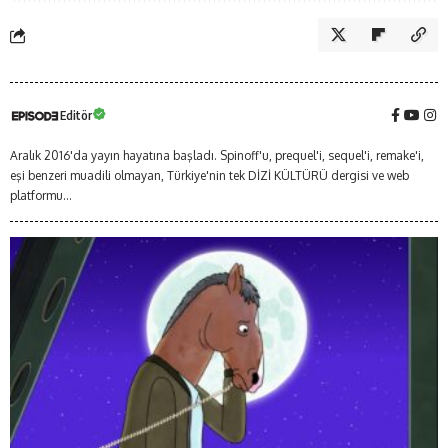
Editör
Aralık 2016'da yayın hayatına başladı. Spinoff'u, prequel'i, sequel'i, remake'i,
eşi benzeri muadili olmayan, Türkiye'nin tek DİZİ KÜLTÜRÜ dergisi ve web
platformu...