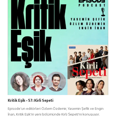
Kritik Eşik – 57: Kirli Sepeti
Episode’un editörleri Özlem Özdemir, Yasemin Şefik ve Engin
İnan, Kritik Eşik'in yeni bölümünde Kirli Sepeti'ni konuşuyor.