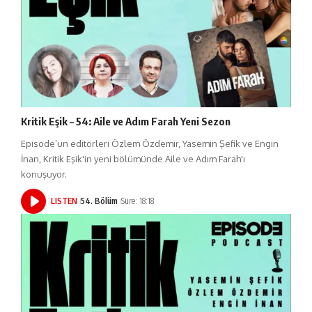
Kritik Eşik – 54: Aile ve Adım Farah Yeni Sezon
Episode’un editörleri Özlem Özdemir, Yasemin Şefik ve Engin
İnan, Kritik Eşik'in yeni bölümünde Aile ve Adım Farah'ı
konuşuyor.
LISTEN
54. Bölüm
Süre: 18:18