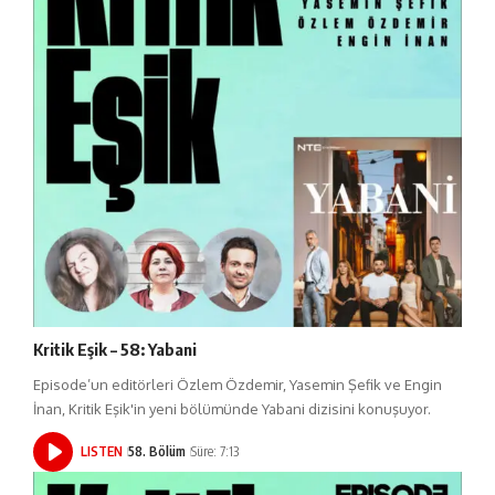
Kritik Eşik – 58: Yabani
Episode’un editörleri Özlem Özdemir, Yasemin Şefik ve Engin
İnan, Kritik Eşik'in yeni bölümünde Yabani dizisini konuşuyor.
LISTEN
58. Bölüm
Süre: 7:13