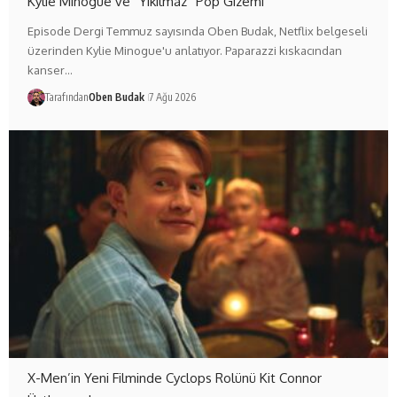
Kylie Minogue ve “Yıkılmaz” Pop Gizemi
Episode Dergi Temmuz sayısında Oben Budak, Netflix belgeseli
üzerinden Kylie Minogue'u anlatıyor. Paparazzi kıskacından
kanser…
Tarafından
Oben Budak
7 Ağu 2026
X-Men’in Yeni Filminde Cyclops Rolünü Kit Connor