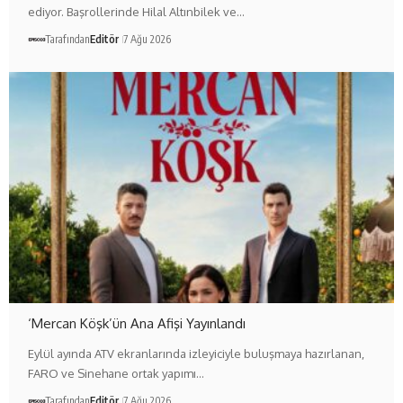
ediyor. Başrollerinde Hilal Altınbilek ve…
Tarafından
Editör
7 Ağu 2026
‘Mercan Köşk’ün Ana Afişi Yayınlandı
Eylül ayında ATV ekranlarında izleyiciyle buluşmaya hazırlanan,
FARO ve Sinehane ortak yapımı…
Tarafından
Editör
7 Ağu 2026