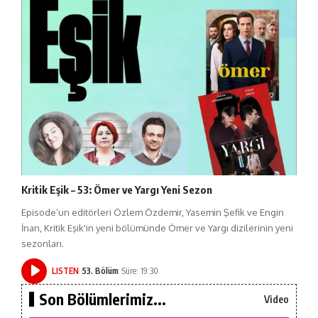
Kritik Eşik – 53: Ömer ve Yargı Yeni Sezon
Episode’un editörleri Özlem Özdemir, Yasemin Şefik ve Engin
İnan, Kritik Eşik'in yeni bölümünde Ömer ve Yargı dizilerinin yeni
sezonları.
LISTEN
53. Bölüm
Süre: 19:30
Son Bölümlerimiz...
Video