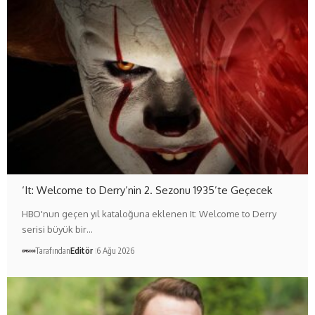
‘It: Welcome to Derry’nin 2. Sezonu 1935’te Geçecek
HBO'nun geçen yıl kataloğuna eklenen It: Welcome to Derry
serisi büyük bir…
Tarafından
Editör
6 Ağu 2026