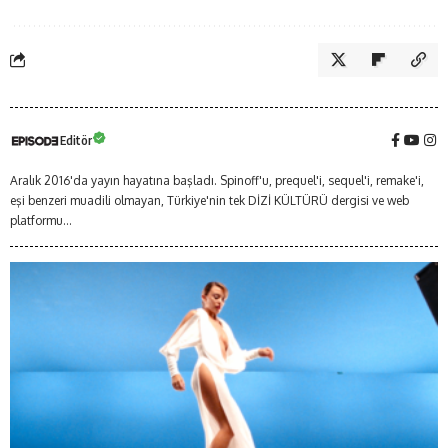
Editör
Aralık 2016'da yayın hayatına başladı. Spinoff'u, prequel'i, sequel'i, remake'i,
eşi benzeri muadili olmayan, Türkiye'nin tek DİZİ KÜLTÜRÜ dergisi ve web
platformu...