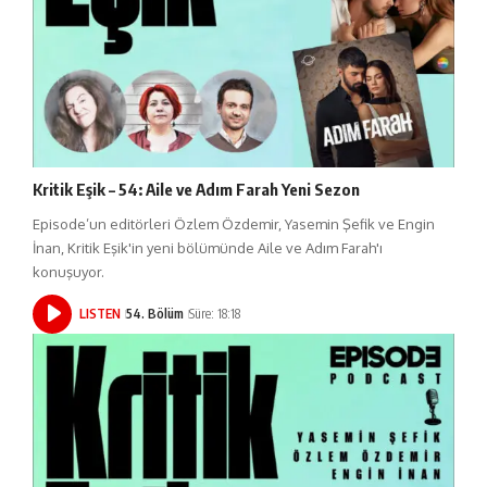
Kritik Eşik – 54: Aile ve Adım Farah Yeni Sezon
Episode’un editörleri Özlem Özdemir, Yasemin Şefik ve Engin
İnan, Kritik Eşik'in yeni bölümünde Aile ve Adım Farah'ı
konuşuyor.
LISTEN
54. Bölüm
Süre: 18:18