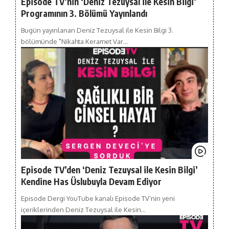
Episode TV’nin ‘Deniz Tezuysal ile Kesin Bilgi’
Programının 3. Bölümü Yayınlandı
Bugün yayınlanan Deniz Tezuysal ile Kesin Bilgi 3.
bölümünde "Nikahta Keramet Var…
Episode TV’den ‘Deniz Tezuysal ile Kesin Bilgi’
Kendine Has Üslubuyla Devam Ediyor
Episode Dergi YouTube kanalı Episode TV’nin yeni
içeriklerinden Deniz Tezuysal ile Kesin…