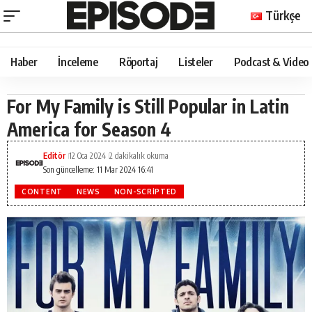
Türkçe
Haber
İnceleme
Röportaj
Listeler
Podcast & Video
For My Family is Still Popular in Latin
America for Season 4
Editör
12 Oca 2024
2 dakikalık okuma
Son güncelleme: 11 Mar 2024 16:41
CONTENT
NEWS
NON-SCRIPTED