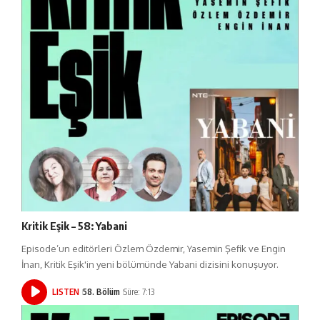
Kritik Eşik – 58: Yabani
Episode’un editörleri Özlem Özdemir, Yasemin Şefik ve Engin
İnan, Kritik Eşik'in yeni bölümünde Yabani dizisini konuşuyor.
LISTEN
58. Bölüm
Süre: 7:13