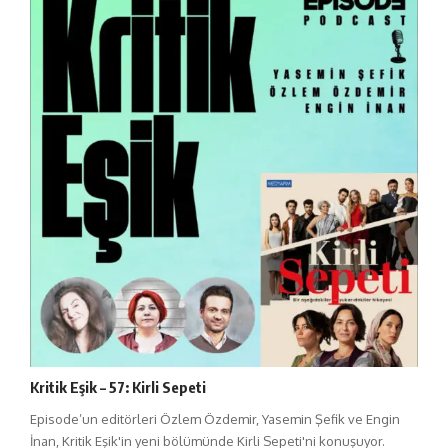
Kritik Eşik – 57: Kirli Sepeti
Episode’un editörleri Özlem Özdemir, Yasemin Şefik ve Engin
İnan, Kritik Eşik'in yeni bölümünde Kirli Sepeti'ni konuşuyor.