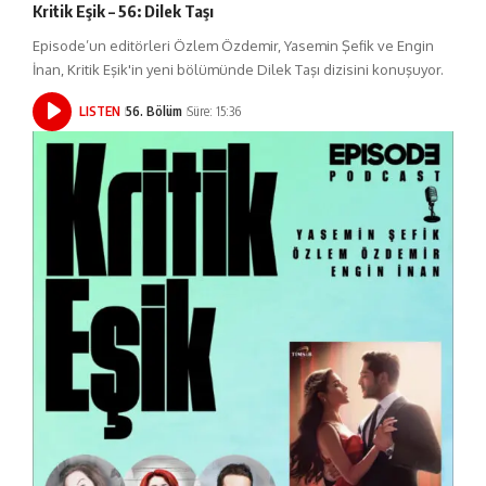
Kritik Eşik – 56: Dilek Taşı
Episode’un editörleri Özlem Özdemir, Yasemin Şefik ve Engin
İnan, Kritik Eşik'in yeni bölümünde Dilek Taşı dizisini konuşuyor.
LISTEN
56. Bölüm
Süre: 15:36