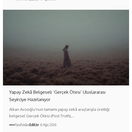
Yapay Zekâ Belgeseli ‘Gerçek Ötesi’ Uluslararası
Seyirciye Hazırlanıyor
Alkan Avcıoğlu'nun tamamı yapay zekâ araçlarıyla ürettiği
belgesel Gerçek Ötesi (Post Truth),…
Tarafından
Editör
6 Ağu 2026