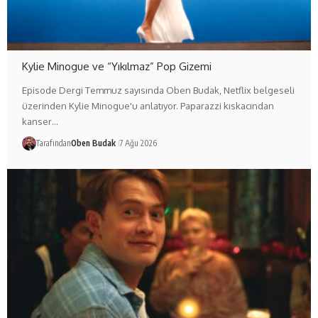
Kylie Minogue ve “Yıkılmaz” Pop Gizemi
Episode Dergi Temmuz sayısında Oben Budak, Netflix belgeseli
üzerinden Kylie Minogue'u anlatıyor. Paparazzi kıskacından
kanser…
Tarafından
Oben Budak
7 Ağu 2026