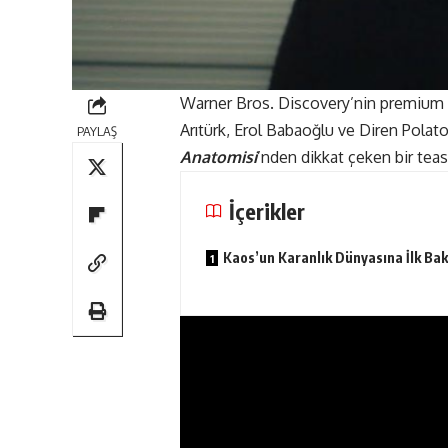
Warner Bros. Discovery’nin premium d
Arıtürk, Erol Babaoğlu ve Diren Polatoğ
PAYLAŞ
Anatomisi
’nden dikkat çeken bir teas
İçerikler
Kaos’un Karanlık Dünyasına İlk Bak