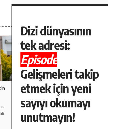
Dizi dünyasının
tek adresi:
Episode
Gelişmeleri takip
etmek için yeni
çin
sayıyı okumayı
ası
unutmayın!
alı