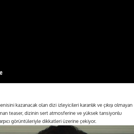
isini kazanacak olan dizi izleyicileri karanlık ve çıkışı olmayan
anan teaser, dizinin sert atmosferine ve yüksek tansiyonlu
arpıcı görüntüleriyle dikkatleri üzerine çekiyor.