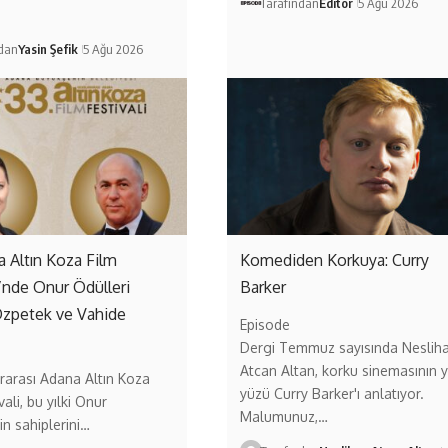
Tarafından
Editör
5 Ağu 2026
ndan
Yasin Şefik
5 Ağu 2026
a Altın Koza Film
Komediden Korkuya: Curry
i’nde Onur Ödülleri
Barker
Özpetek ve Vahide
Episode
Dergi Temmuz sayısında Neslih
Atcan Altan, korku sinemasının y
ararası Adana Altın Koza
yüzü Curry Barker'ı anlatıyor.
vali, bu yılki Onur
Malumunuz,…
in sahiplerini…