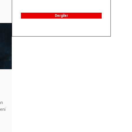
Dergiler
an
eni