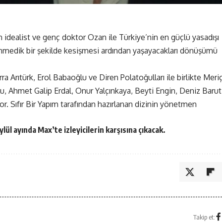
şan idealist ve genç doktor Ozan ile Türkiye’nin en güçlü yasadışı
lenmedik bir şekilde kesişmesi ardından yaşayacakları dönüşümü
 Arıtürk, Erol Babaoğlu ve Diren Polatoğulları ile birlikte Meri
lu, Ahmet Galip Erdal, Onur Yalçınkaya, Beyti Engin, Deniz Barut
r. Sıfır Bir Yapım tarafından hazırlanan dizinin yönetmen
eylül ayında Max’te izleyicilerin karşısına çıkacak.
Takip et: