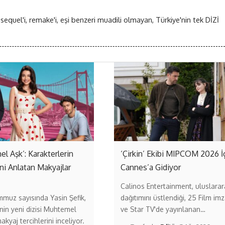
 sequel'i, remake'i, eşi benzeri muadili olmayan, Türkiye'nin tek DİZİ
l Aşk’: Karakterlerin
‘Çirkin’ Ekibi MIPCOM 2026 İ
ni Anlatan Makyajlar
Cannes’a Gidiyor
Calinos Entertainment, uluslarar
muz sayısında Yasin Şefik,
dağıtımını üstlendiği, 25 Film imz
in yeni dizisi Muhtemel
ve Star TV'de yayınlanan…
akyaj tercihlerini inceliyor.