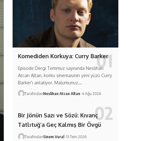
Komediden Korkuya: Curry Barker
Episode Dergi Temmuz sayısında Neslihan
Atcan Altan, korku sinemasının yeni yüzü Curry
Barker'ı anlatıyor. Malumunuz,…
Tarafından
Neslihan Atcan Altan
4 Ağu 2026
Bir Jönün Sazı ve Sözü: Kıvanç
Tatlıtuğ’a Geç Kalmış Bir Övgü
Tarafından
Sinem Vural
13 Tem 2026