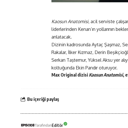
Kaosun Anatomisi
, acil serviste çalı
liderlerinden Kenan’ın yollarının bek
anlatacak.
Dizinin kadrosunda Aytaç Şaşmaz, Serra
Rakalar, İlker Kızmaz, Derin Beşikçioğ
Serkan Taştemur, Yüksel Aksu yer alıyo
koltuğunda Ekin Pandır oturuyor.
Max Original dizisi
Kaosun Anatomisi
, 
Bu içeriği paylaş
Editör
Tarafından