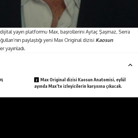
ijital yayın platformu
Max
, başrollerini
Aytaç Şaşmaz
, Serra
ulları’nın paylaştığı yeni Max Original dizisi
Kaosun
er yayınladı.
ış
Max Original dizisi Kaosun Anatomisi, eylül
ayında Max’te izleyicilerin karşısına çıkacak.