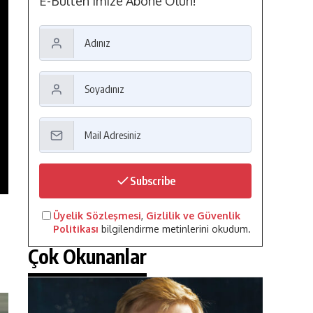
E-Bülten'imize Abone Olun!
Subscribe
Üyelik Sözleşmesi
,
Gizlilik ve Güvenlik
Politikası
bilgilendirme metinlerini okudum.
Çok Okunanlar