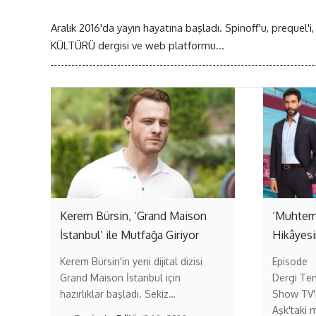
Aralık 2016'da yayın hayatına başladı. Spinoff'u, prequel'i,
KÜLTÜRÜ dergisi ve web platformu...
Kerem Bürsin, ‘Grand Maison
‘Muhteme
İstanbul’ ile Mutfağa Giriyor
Hikâyesi
Kerem Bürsin'in yeni dijital dizisi
Episode
Grand Maison İstanbul için
Dergi Tem
hazırlıklar başladı. Sekiz…
Show TV'n
Aşk'taki m