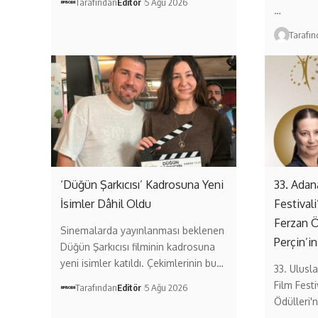
Tarafından
Editör
5 Ağu 2026
…
Tarafı
‘Düğün Şarkıcısı’ Kadrosuna Yeni
33. Adan
İsimler Dâhil Oldu
Festival
Ferzan 
Sinemalarda yayınlanması beklenen
Perçin’in
Düğün Şarkıcısı filminin kadrosuna
yeni isimler katıldı. Çekimlerinin bu…
33. Ulusl
Film Festi
Tarafından
Editör
5 Ağu 2026
Ödülleri'n