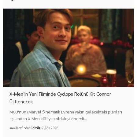
X-Men’in Yeni Filminde Cyclops Rolünü Kit Connor
Üstlenecek
MCU'nun (Marvel Sinematik Evreni) yakın gelecekteki planları
açısından X-Men külliyatı oldukça önemli…
Tarafından
Editör
7 Ağu 2026