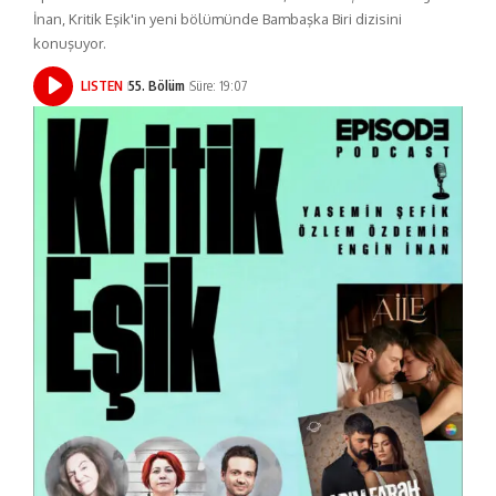
İnan, Kritik Eşik'in yeni bölümünde Bambaşka Biri dizisini
konuşuyor.
LISTEN
55. Bölüm
Süre: 19:07