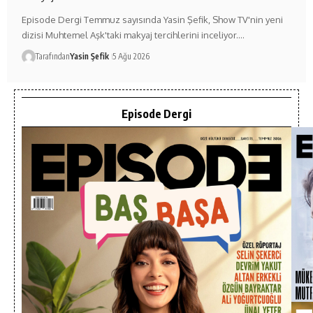
Episode Dergi Temmuz sayısında Yasin Şefik, Show TV'nin yeni
dizisi Muhtemel Aşk'taki makyaj tercihlerini inceliyor.…
Tarafından
Yasin Şefik
5 Ağu 2026
Episode Dergi