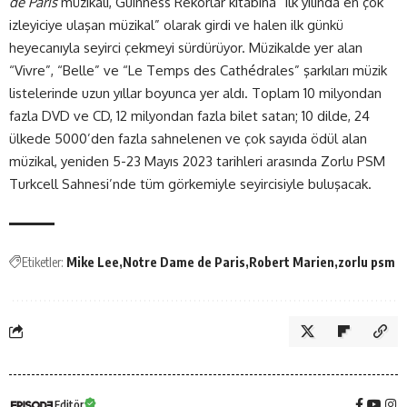
de Paris
müzikali, Guinness Rekorlar kitabına “ilk yılında en çok
izleyiciye ulaşan müzikal” olarak girdi ve halen ilk günkü
heyecanıyla seyirci çekmeyi sürdürüyor. Müzikalde yer alan
“Vivre”, “Belle” ve “Le Temps des Cathédrales” şarkıları müzik
listelerinde uzun yıllar boyunca yer aldı. Toplam 10 milyondan
fazla DVD ve CD, 12 milyondan fazla bilet satan; 10 dilde, 24
ülkede 5000’den fazla sahnelenen ve çok sayıda ödül alan
müzikal, yeniden 5-23 Mayıs 2023 tarihleri arasında Zorlu PSM
Turkcell Sahnesi’nde tüm görkemiyle seyircisiyle buluşacak.
Etiketler:
Mike Lee
Notre Dame de Paris
Robert Marien
zorlu psm
Editör