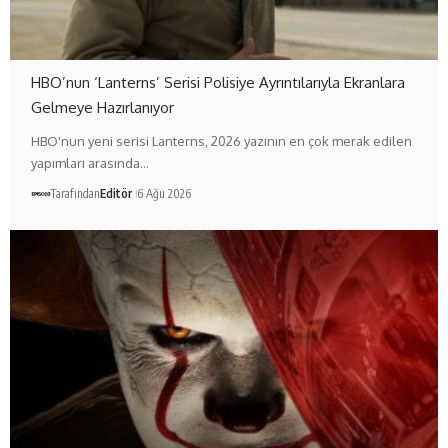
HBO’nun ‘Lanterns’ Serisi Polisiye Ayrıntılarıyla Ekranlara
Gelmeye Hazırlanıyor
HBO'nun yeni serisi Lanterns, 2026 yazının en çok merak edilen
yapımları arasında…
Tarafından
Editör
6 Ağu 2026