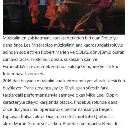
Müzikalin en çok katmanlı karakterlerinden biri olan Frollo’yu,
daha önce Les Misérables müzikalinin ana kadrosundaki rolüyle
adından söz ettiren Robert Marien ve SOLAL dönüşümlü olarak
canlandıracak. Frollo’nun dostu, sokakların şairi ve
Esmeralda’nın evlenmek zorunda kaldığı Gringoire’ye ise Eric
Jetner hayat verecek.
2016’dan bu yana müzikalin ana kadrosunda yer alarak izleyicileri
büyüleyen Fransız oyuncu Jay ile 10 yılı aşkın süredir farklı
tarzlardaki performanslarıyla sahneye çıkan Mike Lee, Clopin
karakteriyle izleyici karşısında olacak. Phoebus rolünde daha
önce dünyaca ünlü operalardaki performanslarıyla beğeni
toplayan İtalyan aktör Gian marco Schiaretti ile Quebec’li
aktör Martin Giroux yer alırken, Phoebus’un nişanlısı Fleur-de-