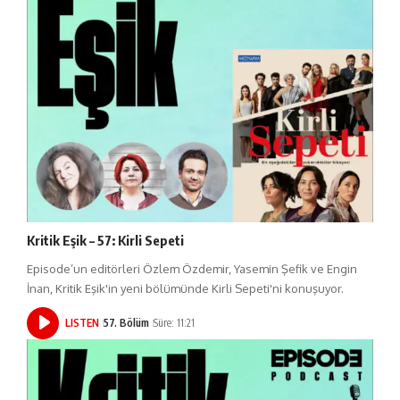
Kritik Eşik – 57: Kirli Sepeti
Episode’un editörleri Özlem Özdemir, Yasemin Şefik ve Engin
İnan, Kritik Eşik'in yeni bölümünde Kirli Sepeti'ni konuşuyor.
LISTEN
57. Bölüm
Süre: 11:21