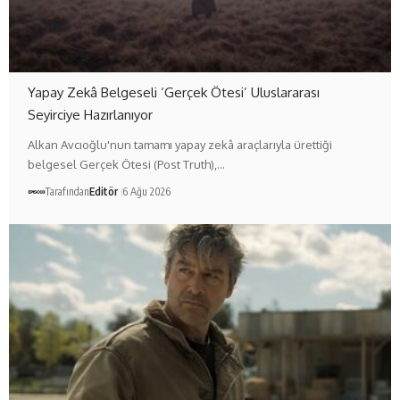
Yapay Zekâ Belgeseli ‘Gerçek Ötesi’ Uluslararası
Seyirciye Hazırlanıyor
Alkan Avcıoğlu'nun tamamı yapay zekâ araçlarıyla ürettiği
belgesel Gerçek Ötesi (Post Truth),…
Tarafından
Editör
6 Ağu 2026