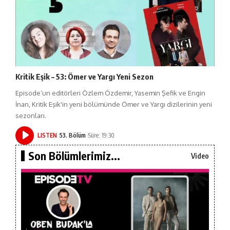
Kritik Eşik – 53: Ömer ve Yargı Yeni Sezon
Episode’un editörleri Özlem Özdemir, Yasemin Şefik ve Engin
İnan, Kritik Eşik'in yeni bölümünde Ömer ve Yargı dizilerinin yeni
sezonları.
LISTEN
53. Bölüm
Süre: 19:30
Son Bölümlerimiz...
Video