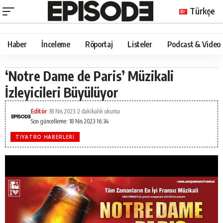
Türkçe
Haber
İnceleme
Röportaj
Listeler
Podcast & Video
‘Notre Dame de Paris’ Müzikali
İzleyicileri Büyülüyor
Editör
18 Nis 2023
2 dakikalık okuma
Son güncelleme: 18 Nis 2023 16:34
TIYATRO HABERLERI