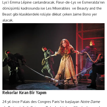
Lys’i Emma Lépine canlandıracak. Fleur-de-Lys ve Esmeralda’nın
dönüşümlü kadrosunda ise Les Miserables ve Beauty and the
Beast gibi klasiklerdeki rolüyle dikkat çeken Jaime Bono yer
alacak.
Rekorlar Kıran Bir Yapım
24 yıl önce Palais des Congres Paris’te başlayan
Notre Dame