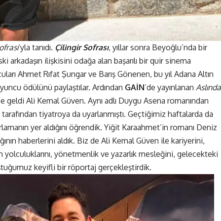
ofrası
’yla tanıdı.
Çilingir Sofrası
, yıllar sonra Beyoğlu’nda bir
ski arkadaşın ilişkisini odağa alan başarılı bir quir sinema
cuları Ahmet Rıfat Şungar ve Barış Gönenen, bu yıl Adana Altın
Oyuncu ödülünü paylaştılar. Ardından
GAİN
’de yayınlanan
Aslında
ze geldi Ali Kemal Güven. Aynı adlı Duygu Asena romanından
 tarafından tiyatroya da uyarlanmıştı. Geçtiğimiz haftalarda da
amanın yer aldığını öğrendik. Yiğit Karaahmet’in romanı Deniz
nın haberlerini aldık. Biz de Ali Kemal Güven ile kariyerini,
n yolculuklarını, yönetmenlik ve yazarlık mesleğini, gelecekteki
tuğumuz keyifli bir röportaj gerçekleştirdik.