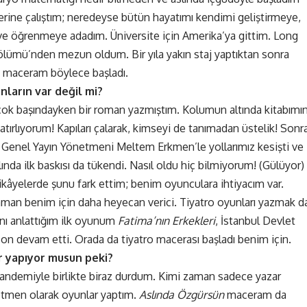
rine çalıştım; neredeyse bütün hayatımı kendimi geliştirmeye,
 ve öğrenmeye adadım. Üniversite için Amerika’ya gittim. Long
ölümü’nden mezun oldum. Bir yıla yakın staj yaptıktan sonra
 maceram böylece başladı.
nların var değil mi?
 çok başındayken bir roman yazmıştım. Kolumun altında kitabımı
hatırlıyorum! Kapıları çalarak, kimseyi de tanımadan üstelik! Sonr
rı Genel Yayın Yönetmeni Meltem Erkmen’le yollarımız kesişti ve
slında ilk baskısı da tükendi. Nasıl oldu hiç bilmiyorum! (Gülüyor)
kâyelerde şunu fark ettim; benim oyunculara ihtiyacım var.
aman benim için daha heyecan verici. Tiyatro oyunları yazmak d
nı anlattığım ilk oyunum
Fatima’nın Erkekleri
, İstanbul Devlet
on devam etti. Orada da tiyatro macerası başladı benim için.
ler yapıyor musun peki?
andemiyle birlikte biraz durdum. Kimi zaman sadece yazar
tmen olarak oyunlar yaptım.
Aslında Özgürsün
maceram da