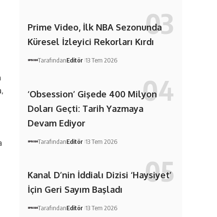
Prime Video, İlk NBA Sezonunda
Küresel İzleyici Rekorları Kırdı
Tarafından
Editör
13 Tem 2026
n
a,
‘Obsession’ Gişede 400 Milyon
Doları Geçti: Tarih Yazmaya
Devam Ediyor
Tarafından
Editör
13 Tem 2026
a
Kanal D’nin İddialı Dizisi ‘Haysiyet’
İçin Geri Sayım Başladı
Tarafından
Editör
13 Tem 2026