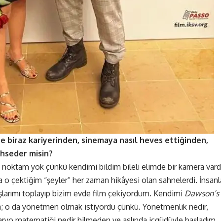
ze biraz kariyerinden, sinemaya nasıl heves ettiğinden,
hseder misin?
noktam yok çünkü kendimi bildim bileli elimde bir kamera vardı
o çektiğim “şeyler” her zaman hikâyesi olan sahnelerdi. İnsanl
daşlarımı toplayıp bizim evde film çekiyordum. Kendimi
Dawson’s
; o da yönetmen olmak istiyordu çünkü. Yönetmenlik nedir,
enaryo matematiği nedir bilmeden ve aslında içgüdüyle başladım