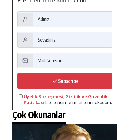
E-Bülten'imize Abone Olun!
Subscribe
Üyelik Sözleşmesi
,
Gizlilik ve Güvenlik
Politikası
bilgilendirme metinlerini okudum.
Çok Okunanlar