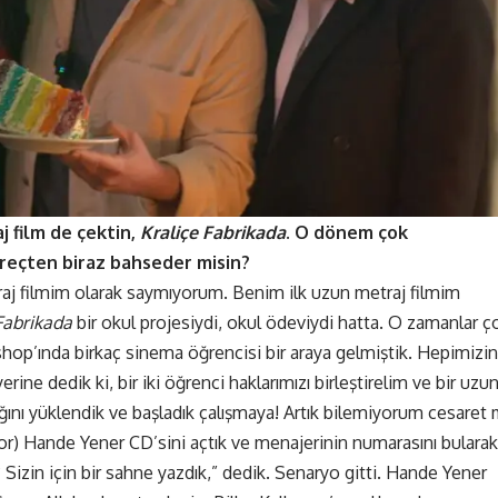
j film de çektin,
Kraliçe Fabrikada
. O dönem çok
reçten biraz bahseder misin?
traj filmim olarak saymıyorum. Benim ilk uzun metraj filmim
Fabrikada
bir okul projesiydi, okul ödeviydi hatta. O zamanlar ç
kshop’ında birkaç sinema öğrencisi bir araya gelmiştik. Hepimizin
rine dedik ki, bir iki öğrenci haklarımızı birleştirelim ve bir uzu
ğını yüklendik ve başladık çalışmaya! Artık bilemiyorum cesaret 
r) Hande Yener CD’sini açtık ve menajerinin numarasını bularak
 Sizin için bir sahne yazdık,” dedik. Senaryo gitti. Hande Yener