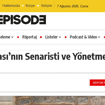
Hakkımızda
Künye
İletişim
7 Ağustos 2026, Cuma
celeme
Röportaj
Listeler
Podcast & Video
rası’nın Senaristi ve Yönetm
RÖPORT