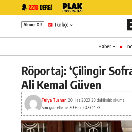
Türkçe
Abone Ol!
Haber
İn
Röportaj: ‘Çilingir Sof
Ali Kemal Güven
Fulya Turhan
20 Haz 2023
29 dakikalık okuma
Son güncelleme: 20 Haz 2023 14:37