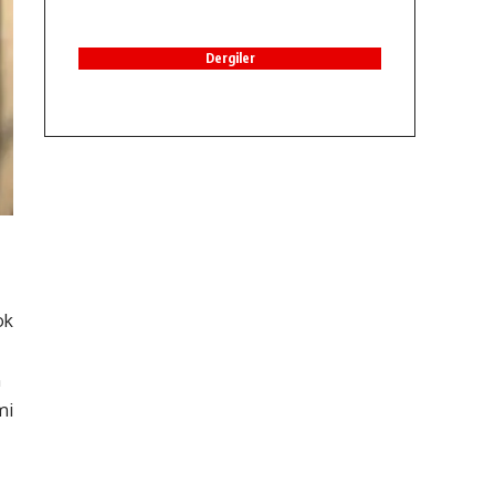
Dergiler
ok
n
mi