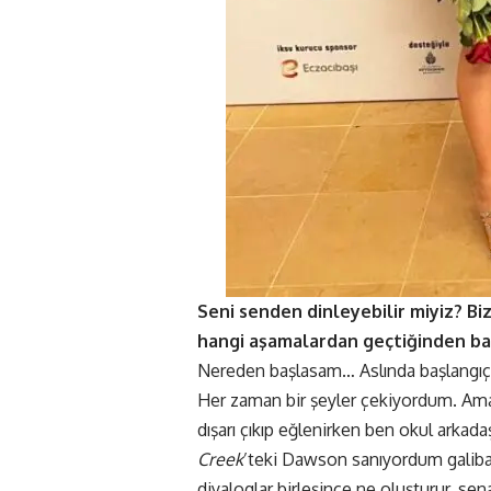
Seni senden dinleyebilir miyiz? Bi
hangi aşamalardan geçtiğinden ba
Nereden başlasam… Aslında başlangıç 
Her zaman bir şeyler çekiyordum. Ama 
dışarı çıkıp eğlenirken ben okul arka
Creek
’teki Dawson sanıyordum galiba
diyaloglar birleşince ne oluşturur, s