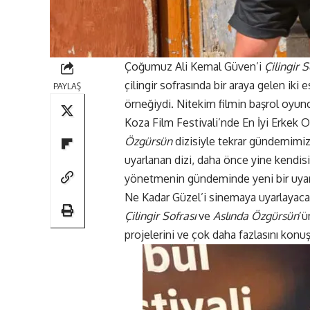
Çoğumuz Ali Kemal Güven’i
Çilingir S
çilingir sofrasında bir araya gelen iki e
PAYLAŞ
örneğiydi. Nitekim filmin başrol oyun
Koza Film Festivali’nde En İyi Erkek 
Özgürsün
dizisiyle tekrar gündemimi
uyarlanan dizi, daha önce yine kendisi
yönetmenin gündeminde yeni bir uyarl
Ne Kadar Güzel’i sinemaya uyarlayacağı
Çilingir Sofrası
ve
Aslında Özgürsün
’ü
projelerini ve çok daha fazlasını konuş