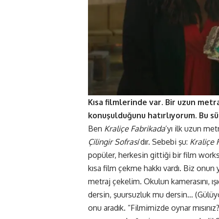
Kısa filmlerinde var. Bir uzun metra
konuşulduğunu hatırlıyorum. Bu sü
Ben
Kraliçe Fabrikada
’yı ilk uzun me
Çilingir Sofrası
’dır. Sebebi şu:
Kraliçe 
popüler, herkesin gittiği bir film wor
kısa film çekme hakkı vardı. Biz onun ye
metraj çekelim. Okulun kamerasını, ışı
dersin, şuursuzluk mu dersin… (Gülüyo
onu aradık. “Filmimizde oynar mısınız?