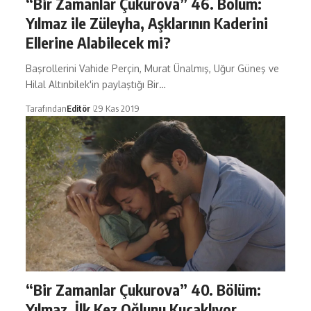
“Bir Zamanlar Çukurova” 46. Bölüm:
Yılmaz ile Züleyha, Aşklarının Kaderini
Ellerine Alabilecek mi?
Başrollerini Vahide Perçin, Murat Ünalmış, Uğur Güneş ve
Hilal Altınbilek'in paylaştığı Bir…
Tarafından
Editör
29 Kas 2019
“Bir Zamanlar Çukurova” 40. Bölüm:
Yılmaz, İlk Kez Oğlunu Kucaklıyor