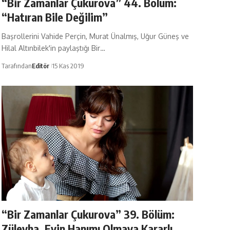
“Bir Zamanlar Çukurova” 44. Bölüm:
“Hatıran Bile Değilim”
Başrollerini Vahide Perçin, Murat Ünalmış, Uğur Güneş ve
Hilal Altınbilek'in paylaştığı Bir…
Tarafından
Editör
15 Kas 2019
“Bir Zamanlar Çukurova” 39. Bölüm:
Züleyha, Evin Hanımı Olmaya Kararlı