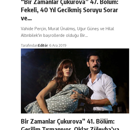
“Bir Zamanlar Çukurova” 47. Bölüm:
Fekeli, 40 Yıl Gecikmiş Soruyu Sorar
ve…
Vahide Perçin, Murat Ünalmış, Uğur Güneş ve Hilal
Altınbilek'in başrollerde olduğu Bir…
Tarafından
Editör
6 Ara 2019
Bir Zamanlar Çukurova” 41. Bölüm:
Gerilim Tırmanıyor, Oklar Züleyha’ya