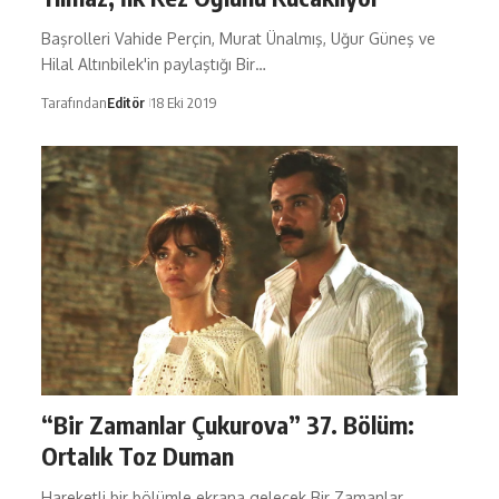
Başrolleri Vahide Perçin, Murat Ünalmış, Uğur Güneş ve
Hilal Altınbilek'in paylaştığı Bir…
Tarafından
Editör
18 Eki 2019
“Bir Zamanlar Çukurova” 37. Bölüm:
Ortalık Toz Duman
Hareketli bir bölümle ekrana gelecek Bir Zamanlar