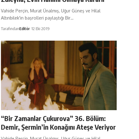
Vahide Perçin, Murat Ünalmış, Uğur Güneş ve Hilal
Altınbilek'in başrolleri paylaştığı Bir…
Tarafından
Editör
12 Eki 2019
“Bir Zamanlar Çukurova” 36. Bölüm:
Demir, Şermin’in Konağını Ateşe Veriyor
Vahide Perçin, Murat Ünalmış, Uğur Güneş ve Hilal