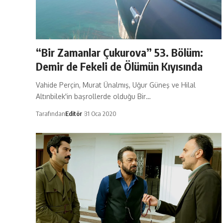
“Bir Zamanlar Çukurova” 53. Bölüm:
Demir de Fekeli de Ölümün Kıyısında
Vahide Perçin, Murat Ünalmış, Uğur Güneş ve Hilal
Altınbilek'in başrollerde olduğu Bir…
Tarafından
Editör
31 Oca 2020