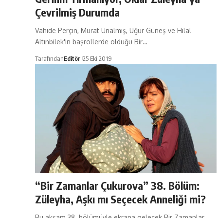
Çevrilmiş Durumda
Vahide Perçin, Murat Ünalmış, Uğur Güneş ve Hilal
Altınbilek'in başrollerde olduğu Bir…
Tarafından
Editör
25 Eki 2019
“Bir Zamanlar Çukurova” 38. Bölüm:
Züleyha, Aşkı mı Seçecek Anneliği mi?
Bu akşam 38. bölümüyle ekrana gelecek Bir Zamanlar