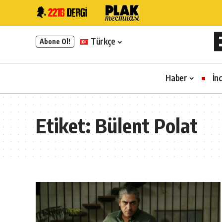
Türkçe
Abone Ol!
Haber
İn
Etiket:
Bülent Polat