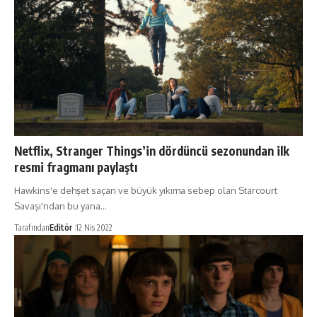
Netflix, Stranger Things’in dördüncü sezonundan ilk
resmi fragmanı paylaştı
Hawkins'e dehşet saçan ve büyük yıkıma sebep olan Starcourt
Savaşı'ndan bu yana…
Tarafından
Editör
12 Nis 2022