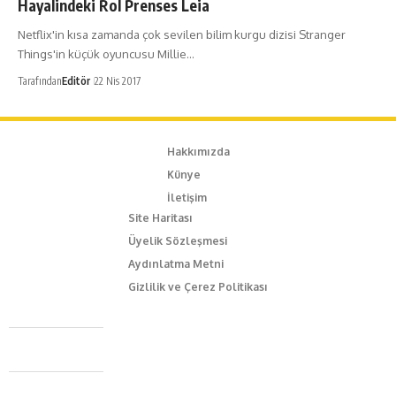
Hayalindeki Rol Prenses Leia
Netflix'in kısa zamanda çok sevilen bilim kurgu dizisi Stranger
Things'in küçük oyuncusu Millie…
Tarafından
Editör
22 Nis 2017
Hakkımızda
Künye
İletişim
Site Haritası
Üyelik Sözleşmesi
Aydınlatma Metni
Gizlilik ve Çerez Politikası
Caferağa Mah. Dr. Şakir Paşa Sok. No3/A Kadıköy İstanbul
+90 543 345 46 00