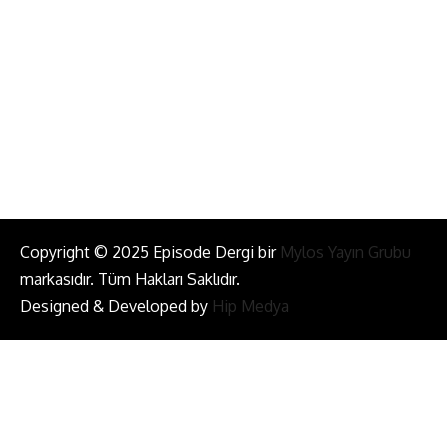
info@episodemag.com
Bizi Takip Et!
Copyright © 2025 Episode Dergi bir
Mylos Yayın Grubu
markasıdır. Tüm Hakları Saklıdır.
Designed & Developed by
Hip Medya