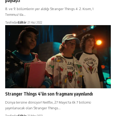
paylaştı
8. ve 9. bölümlerin yer aldığı Stranger Things 4 2. Kısım, 1
Temmuz'da…
Tarafından
Editör
21 Haz 2022
Stranger Things 4’ün son fragmanı yayınlandı
Dünya tersine dönüyor! Netflix, 27 Mayıs'ta ilk 7 bölümü
yayınlanacak olan Stranger Things…
Tarafından
Editör
23 May 2022