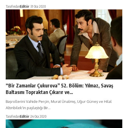
Tarafından
Editör
31 Oca 2020
“Bir Zamanlar Çukurova” 52. Bölüm: Yılmaz, Savaş
Baltasını Topraktan Çıkarır ve…
Başrollerini Vahide Perçin, Murat Ünalmış, Uğur Güneş ve Hilal
Altınbilek'in paylaştığı Bir…
Tarafından
Editör
24 Oca 2020