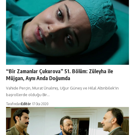
“Bir Zamanlar Çukurova” 51. Bölüm: Züleyha ile
Müjgan, Aynı Anda Doğumda
Vahide Perçin, Murat Ünalmış, Uğur Güneş ve Hilal Altınbilek'in
başrollerde olduğu Bir…
Tarafından
Editör
17 Oca 2020