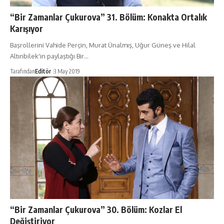
“Bir Zamanlar Çukurova” 31. Bölüm: Konakta Ortalık
Karışıyor
Başrollerini Vahide Perçin, Murat Ünalmış, Uğur Güneş ve Hilal
Altınbilek'in paylaştığı Bir…
Tarafından
Editör
3 May 2019
“Bir Zamanlar Çukurova” 30. Bölüm: Kozlar El
Değiştiriyor