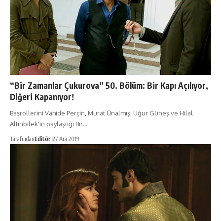
“Bir Zamanlar Çukurova” 50. Bölüm: Bir Kapı Açılıyor,
Diğeri Kapanıyor!
Başrollerini Vahide Perçin, Murat Ünalmış, Uğur Güneş ve Hilal
Altınbilek'in paylaştığı Bir…
Tarafından
Editör
27 Ara 2019