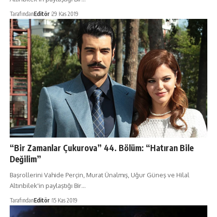
Tarafından
Editör
29 Kas 2019
“Bir Zamanlar Çukurova” 44. Bölüm: “Hatıran Bile
Değilim”
Başrollerini Vahide Perçin, Murat Ünalmış, Uğur Güneş ve Hilal
Altınbilek'in paylaştığı Bir…
Tarafından
Editör
15 Kas 2019