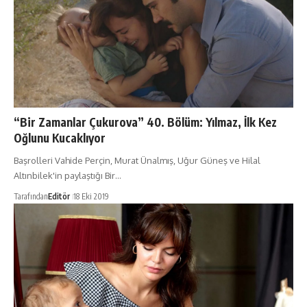
“Bir Zamanlar Çukurova” 40. Bölüm: Yılmaz, İlk Kez
Oğlunu Kucaklıyor
Başrolleri Vahide Perçin, Murat Ünalmış, Uğur Güneş ve Hilal
Altınbilek'in paylaştığı Bir…
Tarafından
Editör
18 Eki 2019