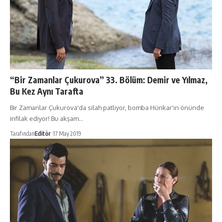
“Bir Zamanlar Çukurova” 33. Bölüm: Demir ve Yılmaz,
Bu Kez Aynı Tarafta
Bir Zamanlar Çukurova'da silah patlıyor, bomba Hünkar'ın önünde
infilak ediyor! Bu akşam…
Tarafından
Editör
17 May 2019