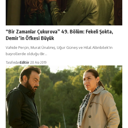
“Bir Zamanlar Çukurova” 49. Bölüm: Fekeli Şokta,
Demir’in Öfkesi Büyük
Vahide Perçin, Murat Ünalmış, Uğur Güneş ve Hilal Altınbilek'in
başrollerde olduğu Bir…
Tarafından
Editör
20 Ara 2019