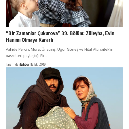
“Bir Zamanlar Çukurova” 39. Bölüm: Züleyha, Evin
Hanımı Olmaya Kararlı
Vahide Perçin, Murat Ünalmış, Uğur Güneş ve Hilal Altınbilek'in
başrolleri paylaştığı Bir…
Tarafından
Editör
12 Eki 2019