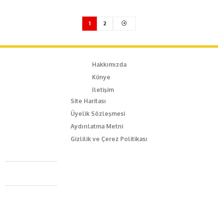
1
2
Hakkımızda
Künye
İletişim
Site Haritası
Üyelik Sözleşmesi
Aydınlatma Metni
Gizlilik ve Çerez Politikası
Caferağa Mah. Dr. Şakir Paşa Sok. No3/A Kadıköy İstanbul
+90 543 345 46 00
info@episodemag.com