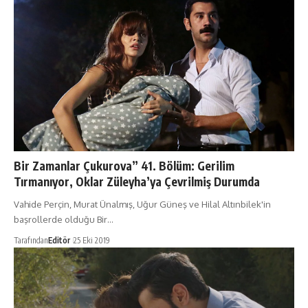
Bir Zamanlar Çukurova” 41. Bölüm: Gerilim
Tırmanıyor, Oklar Züleyha’ya Çevrilmiş Durumda
Vahide Perçin, Murat Ünalmış, Uğur Güneş ve Hilal Altınbilek'in
başrollerde olduğu Bir…
Tarafından
Editör
25 Eki 2019