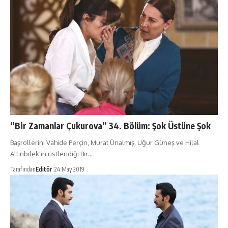
“Bir Zamanlar Çukurova” 34. Bölüm: Şok Üstüne Şok
Başrollerini Vahide Perçin, Murat Ünalmış, Uğur Güneş ve Hilal
Altınbilek'in üstlendiği Bir…
Tarafından
Editör
24 May 2019