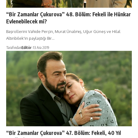
“Bir Zamanlar Çukurova” 48. Bölüm: Fekeli ile Hünkar
Evlenebilecek mi?
Başrollerini Vahide Perçin, Murat Ünalmış, Uğur Güneş ve Hilal
Altınbilek'in paylaştığı Bir…
Tarafından
Editör
13 Ara 2019
“Bir Zamanlar Çukurova” 47. Bölüm: Fekeli, 40 Yıl