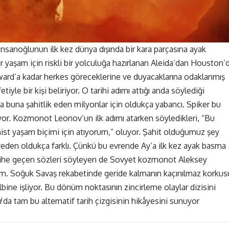
insanoğlunun ilk kez dünya dışında bir kara parçasına ayak
r yaşam için riskli bir yolculuğa hazırlanan Aleida’dan Houston’
ward’a kadar herkes göreceklerine ve duyacaklarına odaklanmış
yle bir kişi beliriyor. O tarihi adımı attığı anda söylediği
a buna şahitlik eden milyonlar için oldukça yabancı. Spiker bu
yor. Kozmonot Leonov’un ilk adımı atarken söyledikleri, “Bu
ist yaşam biçimi için atıyorum,” oluyor. Şahit olduğumuz şey
yeden oldukça farklı. Çünkü bu evrende Ay’a ilk kez ayak basma
u tarihe geçen sözleri söyleyen de Sovyet kozmonot Aleksey
kim. Soğuk Savaş rekabetinde geride kalmanın kaçınılmaz korkus
lbine işliyor. Bu dönüm noktasının zincirleme olaylar dizisini
d
da tam bu alternatif tarih çizgisinin hikâyesini sunuyor