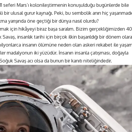
 11 seferi Mars’ı kolonileştirmenin konuşulduğu bugünlerde bile
i bir ulusal gurur kaynağı. Peki, bu sembolik anın hiç yaşanmadı
ıkma yarışında öne geçtiği bir dünya nasıl olurdu?
nlamak için hikâyeyi biraz başa saralım. Bizim gerçekliğimizden 40
Savaş, insanlık tarihi için birçok ilkin başarıldığı bir dönem olar
milyonlarca insanın ölümüne neden olan askeri rekabet ile yaşa
mler madalyonun iki yüzüdür. İnsanın insanla çatışması, doğayla
Soğuk Savaş acı olsa da bunun bir kanıtı niteliğindedir.