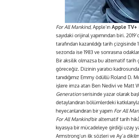
For All Mankind
, Apple’ın
Apple TV+
sayıdaki orijinal yapımından biri. 2019
tarafından kazanıldığı tarih çizgisinde
sezonda ise 1983 ve sonrasına odakla
Bir aksilik olmazsa bu alternatif tar
göreceğiz. Dizinin yaratıcı kadrosund
tanıdığımız Emmy ödüllü Roland D. M
işlere imza atan Ben Nedivi ve Matt W
Generation
serisinde yazar olarak baş
detaylandıran bölümlerdeki katkılarıyla
heyecanlandıran bir yapım
For All Ma
For All Mankind
bir alternatif tarih hi
kıyasıya bir mücadeleye girdiği uzay y
Armstrong’un ilk sözleri ve Ay’a dikil