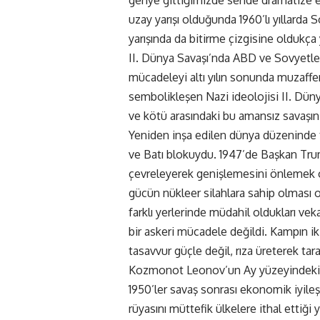
geriye gittiğimizde seride dramatize 
uzay yarışı olduğunda 1960’lı yıllarda 
yarışında da bitirme çizgisine oldukça 
II. Dünya Savaşı’nda ABD ve Sovyetler B
mücadeleyi altı yılın sonunda muzaffer o
sembolikleşen Nazi ideolojisi II. Düny
ve kötü arasındaki bu amansız savaşın 
Yeniden inşa edilen dünya düzeninde 
ve Batı blokuydu. 1947’de Başkan Trum
çevreleyerek genişlemesini önlemek 
gücün nükleer silahlara sahip olması o
farklı yerlerinde müdahil oldukları vek
bir askeri mücadele değildi. Kampın ik
tasavvur güçle değil, rıza üreterek tar
Kozmonot Leonov’un Ay yüzeyindeki 
1950’ler savaş sonrası ekonomik iyileş
rüyasını müttefik ülkelere ithal ettiği 