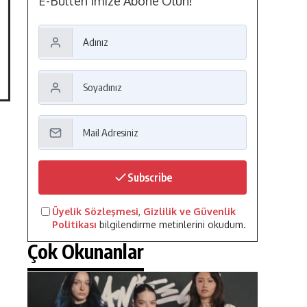
E-Bülten'imize Abone Olun!
Subscribe
Üyelik Sözleşmesi
,
Gizlilik ve Güvenlik
Politikası
bilgilendirme metinlerini okudum.
Çok Okunanlar