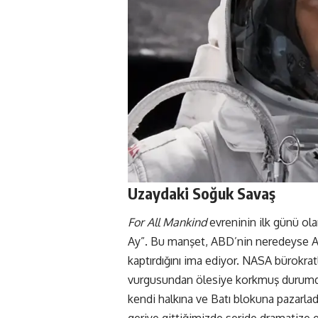
Uzaydaki Soğuk Savaş
For All Mankind
evreninin ilk günü ol
Ay”. Bu manşet, ABD’nin neredeyse As
kaptırdığını ima ediyor. NASA bürokr
vurgusundan ölesiye korkmuş durumda
kendi halkına ve Batı blokuna pazarladı