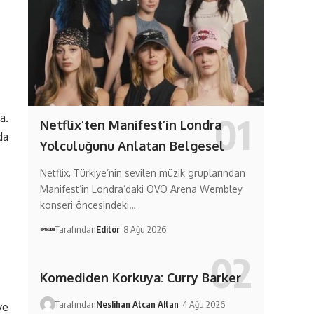
a.
Netflix’ten Manifest’in Londra
da
Yolculuğunu Anlatan Belgesel
Netflix, Türkiye’nin sevilen müzik gruplarından
Manifest’in Londra’daki OVO Arena Wembley
konseri öncesindeki…
Tarafından
Editör
8 Ağu 2026
Komediden Korkuya: Curry Barker
Tarafından
Neslihan Atcan Altan
4 Ağu 2026
ve