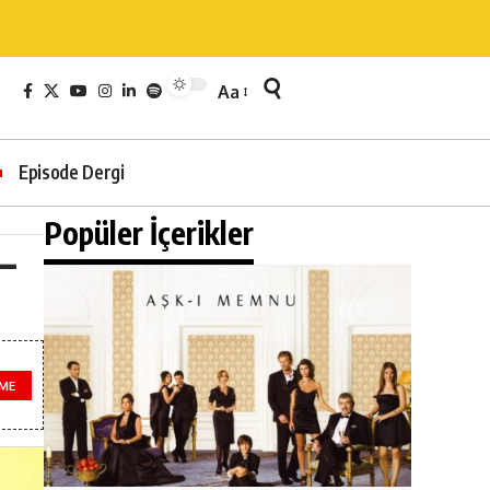
Aa
Episode Dergi
Popüler İçerikler
–
EME