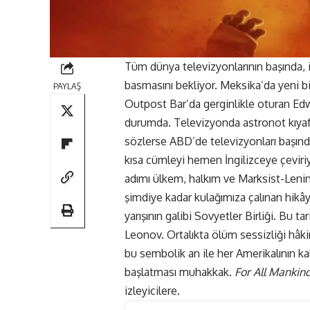
Tüm dünya televizyonlarının başında, 
basmasını bekliyor. Meksika’da yeni bi
PAYLAŞ
Outpost Bar’da gerginlikle oturan Ed
durumda. Televizyonda astronot kıyafeti
sözlerse ABD’de televizyonları başınd
kısa cümleyi hemen İngilizceye çeviri
adımı ülkem, halkım ve Marksist-Lenin
şimdiye kadar kulağımıza çalınan hikâ
yarışının galibi Sovyetler Birliği. B
Leonov. Ortalıkta ölüm sessizliği hâ
bu sembolik an ile her Amerikalının ka
başlatması muhakkak.
For All Mankin
izleyicilere.