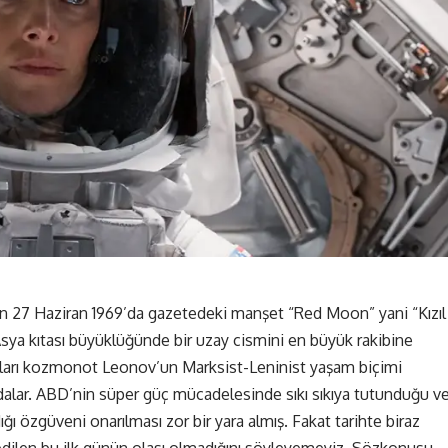
an 27 Haziran 1969’da gazetedeki manşet “Red Moon” yani “Kızıl
ya kıtası büyüklüğünde bir uzay cismini en büyük rakibine
atları kozmonot Leonov’un Marksist-Leninist yaşam biçimi
lar. ABD’nin süper güç mücadelesinde sıkı sıkıya tutunduğu v
ğı özgüveni onarılması zor bir yara almış. Fakat tarihte biraz