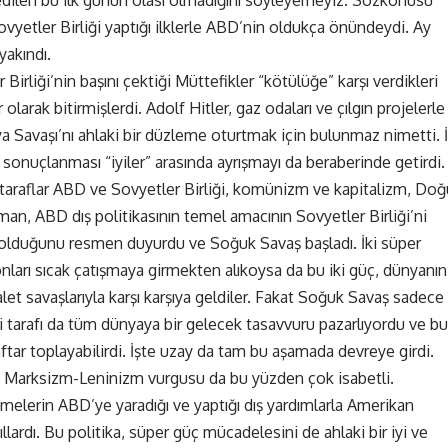
edilen bu ilk günün olası olmadığını söyleyemeyiz. Sözkonusu
Sovyetler Birliği yaptığı ilklerle ABD’nin oldukça önündeydi. Ay
yakındı.
irliği’nin başını çektiği Müttefikler “kötülüğe” karşı verdikleri
larak bitirmişlerdi. Adolf Hitler, gaz odaları ve çılgın projelerle
a Savaşı’nı ahlaki bir düzleme oturtmak için bulunmaz nimetti. İ
sonuçlanması “iyiler” arasında ayrışmayı da beraberinde getirdi.
taraflar ABD ve Sovyetler Birliği, komünizm ve kapitalizm, Doğ
an, ABD dış politikasının temel amacının Sovyetler Birliği’ni
olduğunu resmen duyurdu ve Soğuk Savaş başladı. İki süper
nları sıcak çatışmaya girmekten alıkoysa da bu iki güç, dünyanın
alet savaşlarıyla karşı karşıya geldiler. Fakat Soğuk Savaş sadece
i tarafı da tüm dünyaya bir gelecek tasavvuru pazarlıyordu ve bu
aftar toplayabilirdi. İşte uzay da tam bu aşamada devreye girdi.
Marksizm-Leninizm vurgusu da bu yüzden çok isabetli.
melerin ABD’ye yaradığı ve yaptığı dış yardımlarla Amerikan
yıllardı. Bu politika, süper güç mücadelesini de ahlaki bir iyi ve