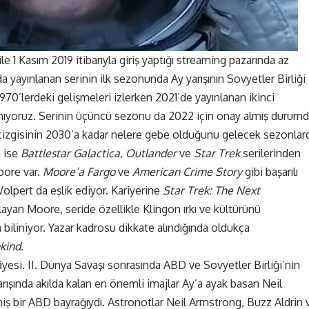
ile 1 Kasım 2019 itibarıyla giriş yaptığı streaming pazarında az
’da yayınlanan serinin ilk sezonunda Ay yarışının Sovyetler Birliği
 1970’lerdeki gelişmeleri izlerken 2021’de yayınlanan ikinci
nıyoruz. Serinin üçüncü sezonu da 2022 için onay almış durumd
ih çizgisinin 2030’a kadar nelere gebe olduğunu gelecek sezonlar
a ise
Battlestar Galactica
,
Outlander
ve
Star Trek
serilerinden
oore var.
Moore’a Fargo
ve
American Crime Story
gibi başarılı
olpert da eşlik ediyor. Kariyerine
Star Trek: The Next
layan Moore, seride özellikle Klingon ırkı ve kültürünü
 biliniyor. Yazar kadrosu dikkate alındığında oldukça
nkind
.
kâyesi. II. Dünya Savaşı sonrasında ABD ve Sovyetler Birliği’nin
arışında akılda kalan en önemli imajlar Ay’a ayak basan Neil
miş bir ABD bayrağıydı. Astronotlar Neil Armstrong, Buzz Aldrin 