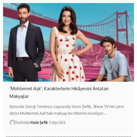
‘Muhtemel Aşk’: Karakterlerin Hikâyesini Anlatan
Makyajlar
Episode Dergi Temmuz sayısında Yasin Şefik, Show TV'nin yeni
dizisi Muhtemel Aşk'taki makyaj tercihlerini inceliyor.…
Tarafından
Yasin Şefik
5 Ağu 2026