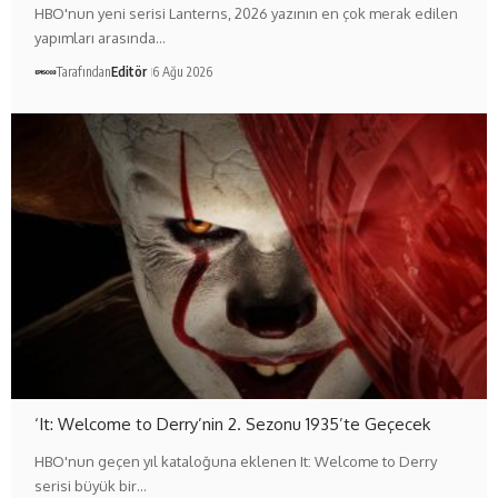
HBO'nun yeni serisi Lanterns, 2026 yazının en çok merak edilen
yapımları arasında…
Tarafından
Editör
6 Ağu 2026
‘It: Welcome to Derry’nin 2. Sezonu 1935’te Geçecek
HBO'nun geçen yıl kataloğuna eklenen It: Welcome to Derry
serisi büyük bir…