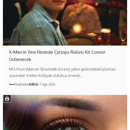
X-Men’in Yeni Filminde Cyclops Rolünü Kit Connor
Üstlenecek
MCU'nun (Marvel Sinematik Evreni) yakın gelecekteki planları
açısından X-Men külliyatı oldukça önemli…
Tarafından
Editör
7 Ağu 2026