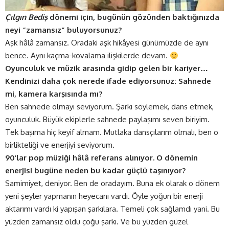
Çılgın Bediş
dönemi için, bugünün gözünden baktığınızda
neyi “zamansız” buluyorsunuz?
Aşk hâlâ zamansız. Oradaki aşk hikâyesi günümüzde de aynı
bence. Aynı kaçma-kovalama ilişkilerde devam.
Oyunculuk ve müzik arasında gidip gelen bir kariyer…
Kendinizi daha çok nerede ifade ediyorsunuz: Sahnede
mi, kamera karşısında mı?
Ben sahnede olmayı seviyorum. Şarkı söylemek, dans etmek,
oyunculuk. Büyük ekiplerle sahnede paylaşımı seven biriyim.
Tek başıma hiç keyif almam. Mutlaka dansçılarım olmalı, ben o
birlikteliği ve enerjiyi seviyorum.
90’lar pop müziği hâlâ referans alınıyor. O dönemin
enerjisi bugüne neden bu kadar güçlü taşınıyor?
Samimiyet, deniyor. Ben de oradayım. Buna ek olarak o dönem
yeni şeyler yapmanın heyecanı vardı. Öyle yoğun bir enerji
aktarımı vardı ki yapışan şarkılara. Temeli çok sağlamdı yani. Bu
yüzden zamansız oldu çoğu şarkı. Ve bu yüzden güzel