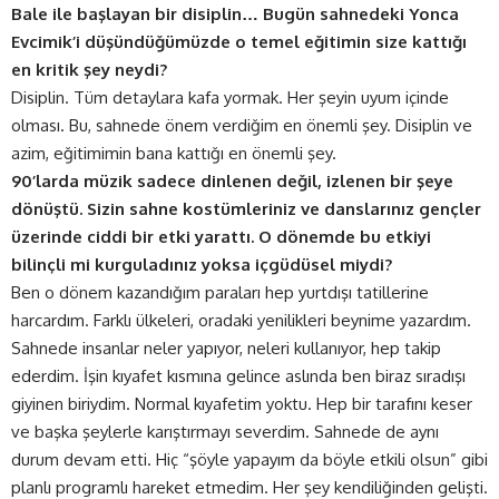
Bale ile başlayan bir disiplin… Bugün sahnedeki Yonca
Evcimik’i düşündüğümüzde o temel eğitimin size kattığı
en kritik şey neydi?
Disiplin. Tüm detaylara kafa yormak. Her şeyin uyum içinde
olması. Bu, sahnede önem verdiğim en önemli şey. Disiplin ve
azim, eğitimimin bana kattığı en önemli şey.
90’larda müzik sadece dinlenen değil, izlenen bir şeye
dönüştü. Sizin sahne kostümleriniz ve danslarınız gençler
üzerinde ciddi bir etki yarattı. O dönemde bu etkiyi
bilinçli mi kurguladınız yoksa içgüdüsel miydi?
Ben o dönem kazandığım paraları hep yurtdışı tatillerine
harcardım. Farklı ülkeleri, oradaki yenilikleri beynime yazardım.
Sahnede insanlar neler yapıyor, neleri kullanıyor, hep takip
ederdim. İşin kıyafet kısmına gelince aslında ben biraz sıradışı
giyinen biriydim. Normal kıyafetim yoktu. Hep bir tarafını keser
ve başka şeylerle karıştırmayı severdim. Sahnede de aynı
durum devam etti. Hiç “şöyle yapayım da böyle etkili olsun” gibi
planlı programlı hareket etmedim. Her şey kendiliğinden gelişti.