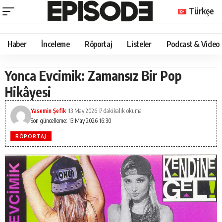
Türkçe
Haber
İnceleme
Röportaj
Listeler
Podcast & Video
Yonca Evcimik: Zamansız Bir Pop
Hikâyesi
Yasemin Şefik
13 May 2026
7 dakikalık okuma
Son güncelleme: 13 May 2026 16:30
RÖPORTAJ