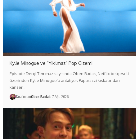
Kylie Minogue ve “Yıkılmaz” Pop Gizemi
Episode Dergi Temmuz sayısında Oben Budak, Netflix belgeseli
üzerinden Kylie Minogue'u anlatıyor. Paparazzi kıskacından
kanser…
Tarafından
Oben Budak
7 Ağu 2026