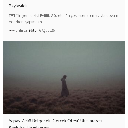
Paylaşıldı
TRT 1'in yeni dizisi Evlilik Güzeldir'in çekimleri tüm hızıyla devam
ederken, yapımdan…
Tarafından
Editör
6 Ağu 2026
Yapay Zekâ Belgeseli ‘Gerçek Ötesi’ Uluslararası
Seyirciye Hazırlanıyor