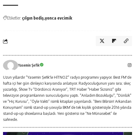
Etiketler:
çılgın bediş
yonca evcimik
Yasemin Şefik
Uzun yıllardır "Yasemin Şefik'le HİTNOZ" radyo programını yapıyor. Best FM'de
hafta içi her gün dinleyici karşısında anlatıyor. Radyoculuğunun yanı sıra; skeç
yazarlığı, Show Tv "Dördüncü Aranıyor”, TRT Haber "Haber Sizsiniz" gibi
televizyon programlarının sunuculuğunu yaptı. "Anladım Bozukluğu", "Dünlük"
ve "Hiç Kurusu”, “Öyle Vakti” isimli kitapları yayınlandı. “Beni Bilirsin! Arkandan
Konuşmam” isimli stand-up şovuyla BKM’de tek kişilik gösterisiyle 2016 yılında
stand-up-up showlarına başladı. Yeni gösterisi ise “Ne Münasebet” ile
sahnede.