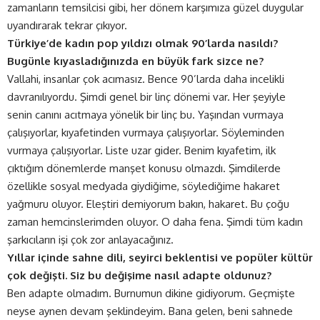
zamanların temsilcisi gibi, her dönem karşımıza güzel duygular
uyandırarak tekrar çıkıyor.
Türkiye’de kadın pop yıldızı olmak 90’larda nasıldı?
Bugünle kıyasladığınızda en büyük fark sizce ne?
Vallahi, insanlar çok acımasız. Bence 90’larda daha incelikli
davranılıyordu. Şimdi genel bir linç dönemi var. Her şeyiyle
senin canını acıtmaya yönelik bir linç bu. Yaşından vurmaya
çalışıyorlar, kıyafetinden vurmaya çalışıyorlar. Söyleminden
vurmaya çalışıyorlar. Liste uzar gider. Benim kıyafetim, ilk
çıktığım dönemlerde manşet konusu olmazdı. Şimdilerde
özellikle sosyal medyada giydiğime, söylediğime hakaret
yağmuru oluyor. Eleştiri demiyorum bakın, hakaret. Bu çoğu
zaman hemcinslerimden oluyor. O daha fena. Şimdi tüm kadın
şarkıcıların işi çok zor anlayacağınız.
Yıllar içinde sahne dili, seyirci beklentisi ve popüler kültür
çok değişti. Siz bu değişime nasıl adapte oldunuz?
Ben adapte olmadım. Burnumun dikine gidiyorum. Geçmişte
neyse aynen devam şeklindeyim. Bana gelen, beni sahnede