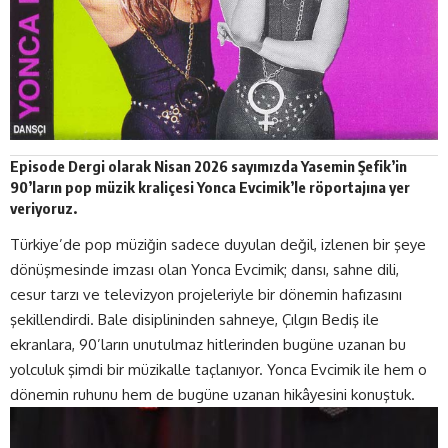
Episode Dergi olarak
Nisan 2026
sayımızda Yasemin Şefik’in
90’ların pop müzik
kraliçesi
Yonca Evcimik’le röportajına yer
veriyoruz.
Türkiye’de pop müziğin sadece duyulan değil, izlenen bir şeye
dönüşmesinde imzası olan Yonca Evcimik; dansı, sahne dili,
cesur tarzı ve televizyon projeleriyle bir dönemin hafızasını
şekillendirdi. Bale disiplininden sahneye, Çılgın Bediş ile
ekranlara, 90’ların unutulmaz hitlerinden bugüne uzanan bu
yolculuk şimdi bir müzikalle taçlanıyor. Yonca Evcimik ile hem o
dönemin ruhunu hem de bugüne uzanan hikâyesini konuştuk.