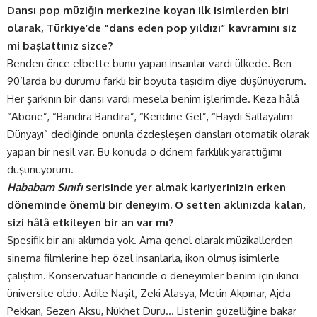
Dansı pop müziğin merkezine koyan ilk isimlerden biri
olarak, Türkiye’de “dans eden pop yıldızı” kavramını siz
mi başlattınız sizce?
Benden önce elbette bunu yapan insanlar vardı ülkede. Ben
90’larda bu durumu farklı bir boyuta taşıdım diye düşünüyorum.
Her şarkının bir dansı vardı mesela benim işlerimde. Keza hâlâ
“Abone”, “Bandıra Bandıra”, “Kendine Gel”, “Haydi Sallayalım
Dünyayı” dediğinde onunla özdeşleşen dansları otomatik olarak
yapan bir nesil var. Bu konuda o dönem farklılık yarattığımı
düşünüyorum.
Hababam Sınıfı
serisinde yer almak kariyerinizin erken
döneminde önemli bir deneyim. O setten aklınızda kalan,
sizi hâlâ etkileyen bir an var mı?
Spesifik bir anı aklımda yok. Ama genel olarak müzikallerden
sinema filmlerine hep özel insanlarla, ikon olmuş isimlerle
çalıştım. Konservatuar haricinde o deneyimler benim için ikinci
üniversite oldu. Adile Naşit, Zeki Alasya, Metin Akpınar, Ajda
Pekkan, Sezen Aksu, Nükhet Duru… Listenin güzelliğine bakar