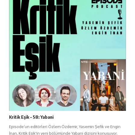
Kritik Eşik – 58: Yabani
Episode’un editörleri Özlem Özdemir, Yasemin Şefik ve Engin
İnan, Kritik Eşik'in yeni bölümünde Yabani dizisini konuşuyor.