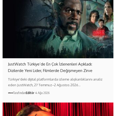
JustWatch Türkiye’de En Çok İzlenenleri Açıkladı:
Dizilerde Yeni Lider, Filmlerde Değişmeyen Zirve
Türkiye'deki dijital platformlarda izleme alışkanlıklarını analiz
eden JustWatch, 27 Temmuz–2 Ağustos 2026…
Tarafından
Editör
4 Ağu 2026