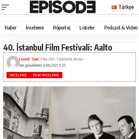
Türkçe
Haber
İnceleme
Röportaj
Listeler
Podcast & Video
40. İstanbul Film Festivali: Aalto
Levent Tanıl
3 Nis 2021
3 dakikalık okuma
Son güncelleme: 6 Nis 2021 11:25
İNCELEME
FILM İNCELEME