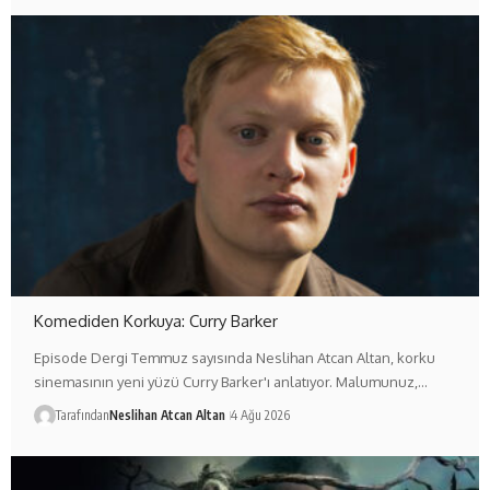
Komediden Korkuya: Curry Barker
Episode Dergi Temmuz sayısında Neslihan Atcan Altan, korku
sinemasının yeni yüzü Curry Barker'ı anlatıyor. Malumunuz,…
Tarafından
Neslihan Atcan Altan
4 Ağu 2026