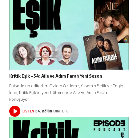
Kritik Eşik – 54: Aile ve Adım Farah Yeni Sezon
Episode’un editörleri Özlem Özdemir, Yasemin Şefik ve Engin
İnan, Kritik Eşik'in yeni bölümünde Aile ve Adım Farah'ı
konuşuyor.
LISTEN
54. Bölüm
Süre: 18:18