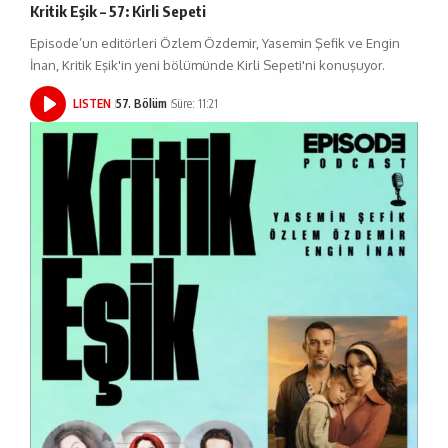
Kritik Eşik – 57: Kirli Sepeti
Episode’un editörleri Özlem Özdemir, Yasemin Şefik ve Engin
İnan, Kritik Eşik'in yeni bölümünde Kirli Sepeti'ni konuşuyor.
LISTEN
57. Bölüm
Süre: 11:21