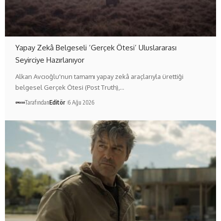
Yapay Zekâ Belgeseli ‘Gerçek Ötesi’ Uluslararası
Seyirciye Hazırlanıyor
Alkan Avcıoğlu'nun tamamı yapay zekâ araçlarıyla ürettiği
belgesel Gerçek Ötesi (Post Truth),…
Tarafından
Editör
6 Ağu 2026