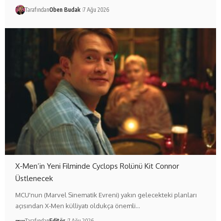
Tarafından
Oben Budak
7 Ağu 2026
X-Men’in Yeni Filminde Cyclops Rolünü Kit Connor
Üstlenecek
MCU'nun (Marvel Sinematik Evreni) yakın gelecekteki planları
açısından X-Men külliyatı oldukça önemli…
Tarafından
Editör
7 Ağu 2026