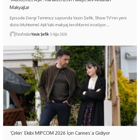
Makyajlar
Episode Dergi Temmuz sayısında Yasin Şefik, Show TV'nin yeni
dizisi Muhtemel Aşk'taki makyaj tercihlerini inceliyor.…
Tarafından
Yasin Şefik
5 Ağu 2026
‘Çirkin’ Ekibi MIPCOM 2026 İçin Cannes’a Gidiyor