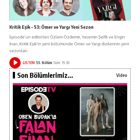
Kritik Eşik – 53: Ömer ve Yargı Yeni Sezon
Episode’un editörleri Özlem Özdemir, Yasemin Şefik ve Engin
İnan, Kritik Eşik'in yeni bölümünde Ömer ve Yargı dizilerinin yeni
sezonları.
LISTEN
53. Bölüm
Süre: 19:30
Son Bölümlerimiz...
Video