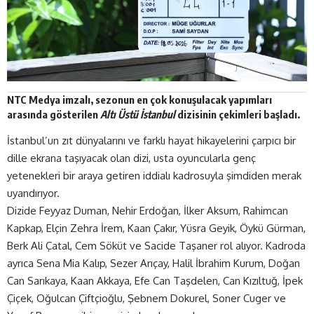
NTC Medya imzalı, sezonun en çok konuşulacak yapımları
arasında gösterilen
Altı Üstü İstanbul
dizisinin çekimleri başladı.
İstanbul’un zıt dünyalarını ve farklı hayat hikayelerini çarpıcı bir
dille ekrana taşıyacak olan dizi, usta oyuncularla genç
yetenekleri bir araya getiren iddialı kadrosuyla şimdiden merak
uyandırıyor.
Dizide Feyyaz Duman, Nehir Erdoğan, İlker Aksum, Rahimcan
Kapkap, Elçin Zehra İrem, Kaan Çakır, Yüsra Geyik, Öykü Gürman,
Berk Ali Çatal, Cem Söküt ve Sacide Taşaner rol alıyor. Kadroda
ayrıca Sena Mia Kalıp, Sezer Arıçay, Halil İbrahim Kurum, Doğan
Can Sarıkaya, Kaan Akkaya, Efe Can Taşdelen, Can Kızıltuğ, İpek
Çiçek, Oğulcan Çiftçioğlu, Şebnem Dokurel, Soner Cuger ve