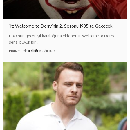
‘It: Welcome to Derry’nin 2. Sezonu 1935’te Geçecek
HBO'nun geçen yıl kataloğuna eklenen It: Welcome to Derry
serisi büyük bir…
Tarafından
Editör
6 Ağu 2026