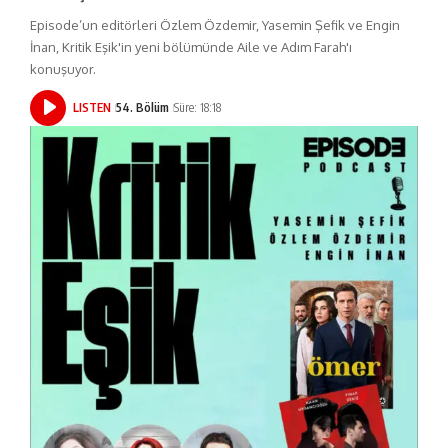
Episode’un editörleri Özlem Özdemir, Yasemin Şefik ve Engin
İnan, Kritik Eşik'in yeni bölümünde Aile ve Adım Farah'ı
konuşuyor.
LISTEN
54. Bölüm
Süre: 18:18