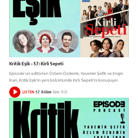
Kritik Eşik – 57: Kirli Sepeti
Episode’un editörleri Özlem Özdemir, Yasemin Şefik ve Engin
İnan, Kritik Eşik'in yeni bölümünde Kirli Sepeti'ni konuşuyor.
LISTEN
57. Bölüm
Süre: 11:21