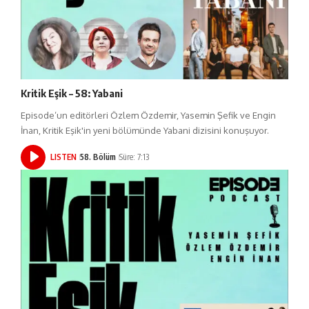
Kritik Eşik – 58: Yabani
Episode’un editörleri Özlem Özdemir, Yasemin Şefik ve Engin
İnan, Kritik Eşik'in yeni bölümünde Yabani dizisini konuşuyor.
LISTEN
58. Bölüm
Süre: 7:13