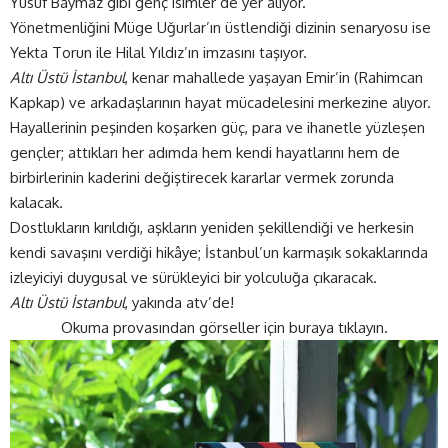
Yusuf Baymaz gibi genç isimler de yer alıyor.
Yönetmenliğini Müge Uğurlar’ın üstlendiği dizinin senaryosu ise
Yekta Torun ile Hilal Yıldız’ın imzasını taşıyor.
Altı Üstü İstanbul
, kenar mahallede yaşayan Emir’in (Rahimcan
Kapkap) ve arkadaşlarının hayat mücadelesini merkezine alıyor.
Hayallerinin peşinden koşarken güç, para ve ihanetle yüzleşen
gençler; attıkları her adımda hem kendi hayatlarını hem de
birbirlerinin kaderini değiştirecek kararlar vermek zorunda
kalacak.
Dostlukların kırıldığı, aşkların yeniden şekillendiği ve herkesin
kendi savaşını verdiği hikâye; İstanbul’un karmaşık sokaklarında
izleyiciyi duygusal ve sürükleyici bir yolculuğa çıkaracak.
Altı Üstü İstanbul
, yakında
atv
’de!
Okuma provasından görseller için buraya tıklayın.