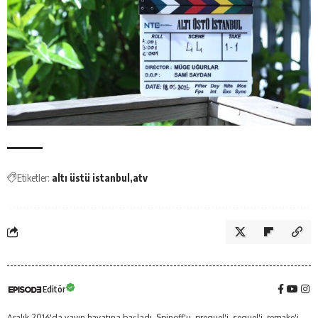
Etiketler:
altı üstü istanbul
atv
Editör
Aralık 2016'da yayın hayatına başladı. Spinoff'u, prequel'i, sequel'i, remake'i,