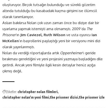
oluşturuyor. Birçok tutsağın bulunduğu ve sürekli gözetim
altında tutulduğu bu kasabadaki kaçma girişimi ise ölümcül
olarak tanımlanıyor.
Aslıan bakılırsa Nolan çok uzun zaman önce bu diziye dair bir
uyarlama yapmak istemişti ama olmamıştı. 2009’da
The
Prisoner
‘ın
Jim Caviezel, Ruth Wilson
ve usta oyuncu
Ian
McKellen
‘ın başrollerini paylaştığı yeni bir versiyonu mini dizi
olarak yayınlanmıştı.
Nolan da verdiği röportajlarda artık
Oppenheimer
‘ı geride
bırakması gerektiğini ve yeni projesini yazmaya başladığını dile
getirdi. Ancak yeni filmiyle ilgili kesin detaylar henüz açığa
çıkmış değil.
Etiketler:
christopher nolan filmleri
christopher nolan'ın yeni filmi
the prisoner dizisi
the prisoner izle