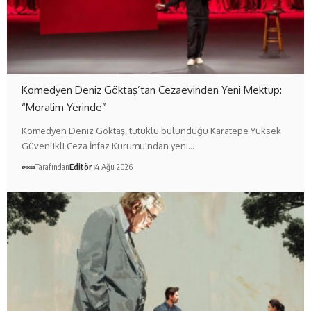
Komedyen Deniz Göktaş’tan Cezaevinden Yeni Mektup:
“Moralim Yerinde”
Komedyen Deniz Göktaş, tutuklu bulunduğu Karatepe Yüksek
Güvenlikli Ceza İnfaz Kurumu'ndan yeni…
Tarafından
Editör
4 Ağu 2026