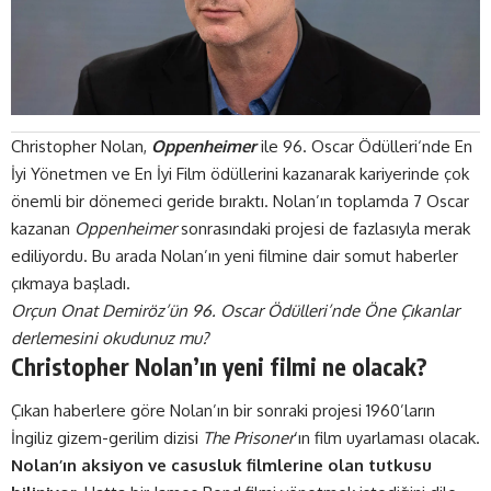
Christopher Nolan,
Oppenheimer
ile
96. Oscar Ödülleri
‘nde En
İyi Yönetmen ve
En İyi Film
ödüllerini kazanarak kariyerinde çok
önemli bir dönemeci geride bıraktı. Nolan’ın toplamda 7 Oscar
kazanan
Oppenheimer
sonrasındaki projesi de fazlasıyla merak
ediliyordu. Bu arada Nolan’ın yeni filmine dair somut haberler
çıkmaya başladı.
Orçun Onat Demiröz’ün 96. Oscar Ödülleri’nde Öne Çıkanlar
derlemesini okudunuz mu?
Christopher Nolan’ın yeni filmi ne olacak?
Çıkan haberlere
göre
Nolan’ın bir sonraki projesi 1960’ların
İngiliz gizem-gerilim dizisi
The Prisoner
‘ın film uyarlaması olacak.
Nolan’ın aksiyon ve casusluk filmlerine olan tutkusu