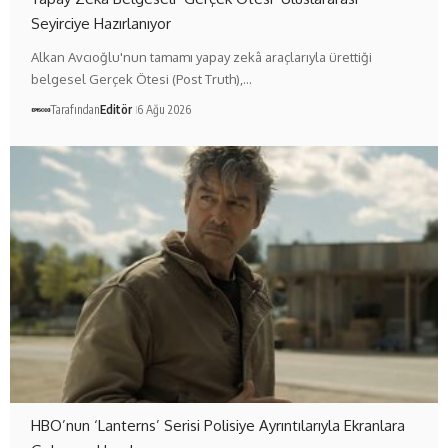
Seyirciye Hazırlanıyor
Alkan Avcıoğlu'nun tamamı yapay zekâ araçlarıyla ürettiği
belgesel Gerçek Ötesi (Post Truth),…
Tarafından
Editör
6 Ağu 2026
HBO’nun ‘Lanterns’ Serisi Polisiye Ayrıntılarıyla Ekranlara