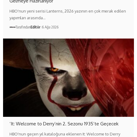
Gelmeye Hazırlanıyor
HBO'nun yeni serisi Lanterns, 2026 yazının en çok merak edilen
yapımları arasında…
Tarafından
Editör
6 Ağu 2026
‘It: Welcome to Derry’nin 2. Sezonu 1935’te Geçecek
HBO'nun geçen yıl kataloğuna eklenen It: Welcome to Derry