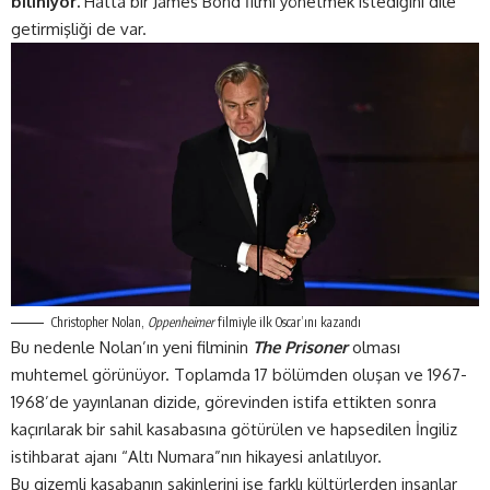
biliniyor.
Hatta bir James Bond filmi yönetmek istediğini dile
getirmişliği de var.
Christopher Nolan,
Oppenheimer
filmiyle ilk Oscar’ını kazandı
Bu nedenle Nolan’ın yeni filminin
The Prisoner
olması
muhtemel görünüyor. Toplamda 17 bölümden oluşan ve 1967-
1968’de yayınlanan dizide, görevinden istifa ettikten sonra
kaçırılarak bir sahil kasabasına götürülen ve hapsedilen İngiliz
istihbarat ajanı “Altı Numara”nın hikayesi anlatılıyor.
Bu gizemli kasabanın sakinlerini ise farklı kültürlerden insanlar