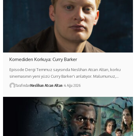
Komediden Korkuya: Curry Barker
Episode Dergi Temmuz sayısında Neslihan Atcan Altan, korku
sinemasının yeni yüzü Curry Barker'ı anlatıyor. Malumunuz,…
Tarafından
Neslihan Atcan Altan
4 Ağu 2026