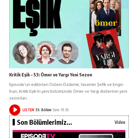
Kritik Eşik – 53: Ömer ve Yargı Yeni Sezon
Episode’un editörleri Özlem Özdemir, Yasemin Şefik ve Engin
İnan, Kritik Eşik'in yeni bölümünde Ömer ve Yargı dizilerinin yeni
sezonları.
LISTEN
53. Bölüm
Süre: 19:30
Son Bölümlerimiz...
Video