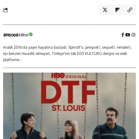
Editör
Aralık 2016'da yayın hayatına başladı. Spinoff'u, prequel'i, sequel'i, remake'i,
eşi benzeri muadili olmayan, Türkiye'nin tek DİZİ KÜLTÜRÜ dergisi ve web
platformu...