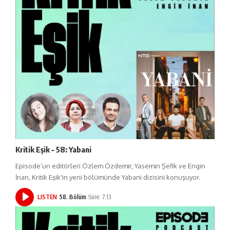
Kritik Eşik – 58: Yabani
Episode’un editörleri Özlem Özdemir, Yasemin Şefik ve Engin
İnan, Kritik Eşik'in yeni bölümünde Yabani dizisini konuşuyor.
LISTEN
58. Bölüm
Süre: 7:13