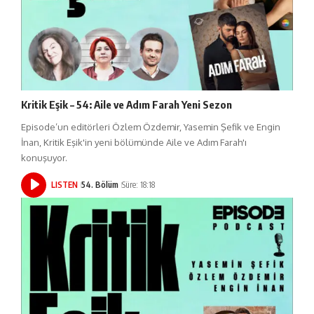
Kritik Eşik – 54: Aile ve Adım Farah Yeni Sezon
Episode’un editörleri Özlem Özdemir, Yasemin Şefik ve Engin
İnan, Kritik Eşik'in yeni bölümünde Aile ve Adım Farah'ı
konuşuyor.
LISTEN
54. Bölüm
Süre: 18:18