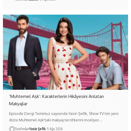
‘Muhtemel Aşk’: Karakterlerin Hikâyesini Anlatan
Makyajlar
Episode Dergi Temmuz sayısında Yasin Şefik, Show TV'nin yeni
dizisi Muhtemel Aşk'taki makyaj tercihlerini inceliyor.…
Tarafından
Yasin Şefik
5 Ağu 2026