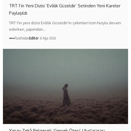
TRT 1’in Yeni Dizisi ‘Evlilik Güzeldir’ Setinden Yeni Kareler
Paylaşıldı
TRT 1'in yeni dizisi Evlilik Güzeldir'in çekimleri tüm hızıyla devam
ederken, yapımdan…
Tarafından
Editör
6 Ağu 2026
Yapay Zekâ Belgeseli ‘Gerçek Ötesi’ Uluslararası