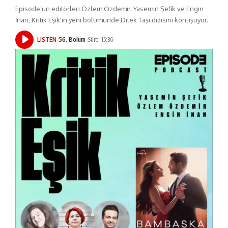
Episode’un editörleri Özlem Özdemir, Yasemin Şefik ve Engin
İnan, Kritik Eşik'in yeni bölümünde Dilek Taşı dizisini konuşuyor.
LISTEN
56. Bölüm
Süre: 15:36