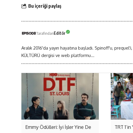
Bu içeriği paylaş
Editör
Tarafından
Aralık 2016'da yayın hayatına başladı. Spinoff'u, prequel'i,
KÜLTÜRÜ dergisi ve web platformu...
Emmy Ödülleri: İyi İşler Yine De
TRT 1’in 