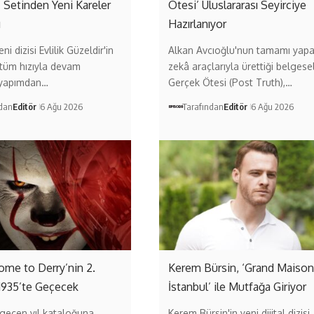
’ Setinden Yeni Kareler
Ötesi’ Uluslararası Seyirciye
ı
Hazırlanıyor
ni dizisi Evlilik Güzeldir'in
Alkan Avcıoğlu'nun tamamı yap
 tüm hızıyla devam
zekâ araçlarıyla ürettiği belgese
 yapımdan…
Gerçek Ötesi (Post Truth),…
ndan
Editör
6 Ağu 2026
Tarafından
Editör
6 Ağu 2026
come to Derry’nin 2.
Kerem Bürsin, ‘Grand Maison
1935’te Geçecek
İstanbul’ ile Mutfağa Giriyor
geçen yıl kataloğuna
Kerem Bürsin'in yeni dijital dizisi