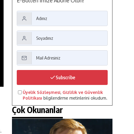
E-Bülten'imize Abone Olun!
Subscribe
Üyelik Sözleşmesi
,
Gizlilik ve Güvenlik
Politikası
bilgilendirme metinlerini okudum.
Çok Okunanlar
.