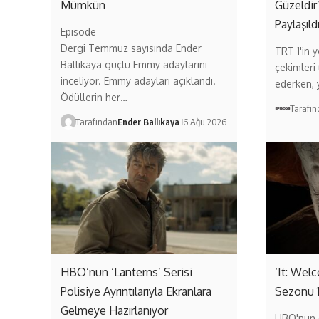
Mümkün
Güzeldir
Paylaşıld
Episode
Dergi Temmuz sayısında Ender
TRT 1'in ye
Ballıkaya güçlü Emmy adaylarını
çekimleri
inceliyor. Emmy adayları açıklandı.
ederken,
Ödüllerin her…
Tarafı
Tarafından
Ender Ballıkaya
6 Ağu 2026
HBO’nun ‘Lanterns’ Serisi
‘It: Wel
Polisiye Ayrıntılarıyla Ekranlara
Sezonu 
Gelmeye Hazırlanıyor
HBO'nun 