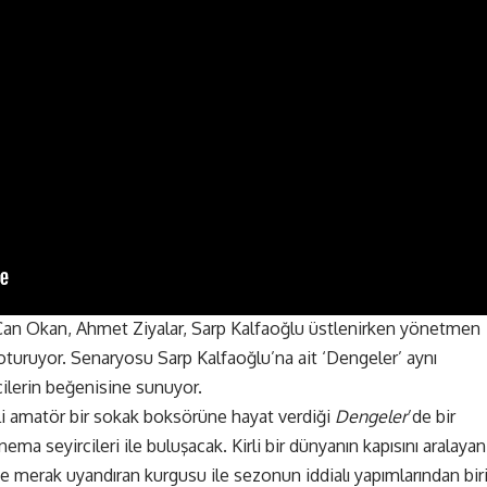
nı Can Okan, Ahmet Ziyalar, Sarp Kalfaoğlu üstlenirken yönetmen
ruyor. Senaryosu Sarp Kalfaoğlu’na ait ‘Dengeler’ aynı
rcilerin beğenisine sunuyor.
mli amatör bir sokak boksörüne hayat verdiği
Dengeler
’de bir
a seyircileri ile buluşacak. Kirli bir dünyanın kapısını aralayan
ve merak uyandıran kurgusu ile sezonun iddialı yapımlarından biri