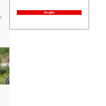
Dergiler
ay
l