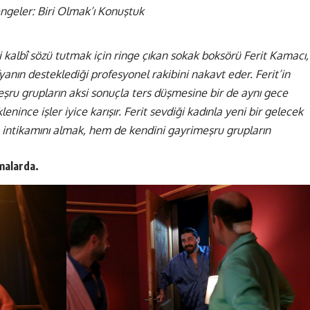
engeler: Biri Olmak’ı Konuştuk
kalbî sözü tutmak için ringe çıkan sokak boksörü Ferit Kamacı,
ın desteklediği profesyonel rakibini nakavt eder. Ferit’in
ru grupların aksi sonuçla ters düşmesine bir de aynı gece
klenince işler iyice karışır. Ferit sevdiği kadınla yeni bir gelecek
 intikamını almak, hem de kendini gayrimeşru grupların
malarda.