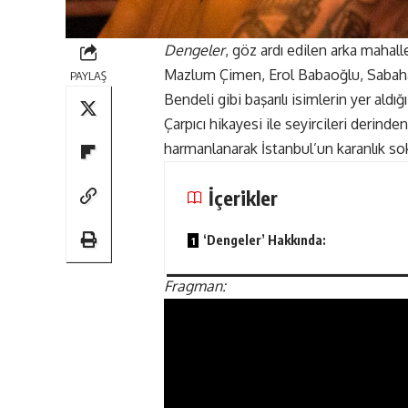
Dengeler
, göz ardı edilen arka mahall
Mazlum Çimen, Erol Babaoğlu, Sabahatt
PAYLAŞ
Bendeli gibi başarılı isimlerin yer aldı
Çarpıcı hikayesi ile seyircileri derind
harmanlanarak İstanbul’un karanlık sok
İçerikler
‘Dengeler’ Hakkında:
Fragman: