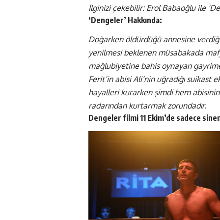
İlginizi çekebilir:
Erol Babaoğlu ile ‘D
‘Dengeler’ Hakkında:
Doğarken öldürdüğü annesine verdiği 
yenilmesi beklenen müsabakada mafyan
mağlubiyetine bahis oynayan gayrimeş
Ferit’in abisi Ali’nin uğradığı suikast e
hayalleri kurarken şimdi hem abisinin
radarından kurtarmak zorundadır.
Dengeler filmi 11 Ekim’de sadece sine