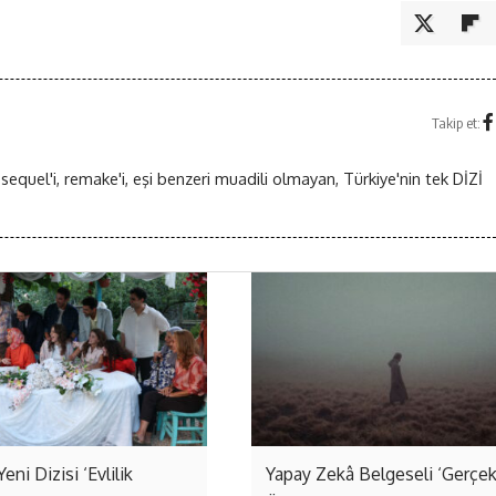
Takip et:
 sequel'i, remake'i, eşi benzeri muadili olmayan, Türkiye'nin tek DİZİ
Yeni Dizisi ‘Evlilik
Yapay Zekâ Belgeseli ‘Gerçe