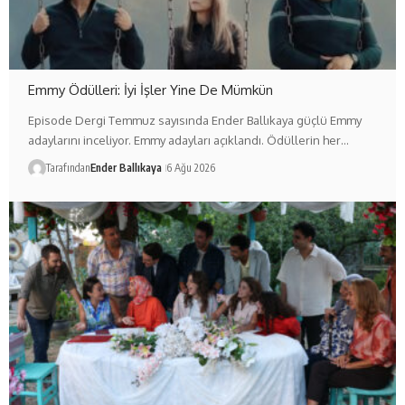
Emmy Ödülleri: İyi İşler Yine De Mümkün
Episode Dergi Temmuz sayısında Ender Ballıkaya güçlü Emmy
adaylarını inceliyor. Emmy adayları açıklandı. Ödüllerin her…
Tarafından
Ender Ballıkaya
6 Ağu 2026