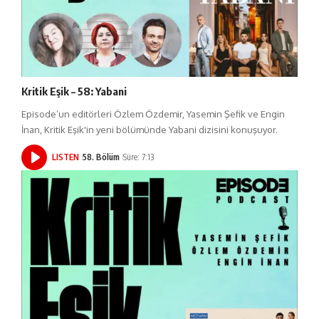
Kritik Eşik – 58: Yabani
Episode’un editörleri Özlem Özdemir, Yasemin Şefik ve Engin
İnan, Kritik Eşik'in yeni bölümünde Yabani dizisini konuşuyor.
LISTEN
58. Bölüm
Süre: 7:13