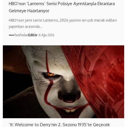
HBO’nun ‘Lanterns’ Serisi Polisiye Ayrıntılarıyla Ekranlara
Gelmeye Hazırlanıyor
HBO'nun yeni serisi Lanterns, 2026 yazının en çok merak edilen
yapımları arasında…
Tarafından
Editör
6 Ağu 2026
‘It: Welcome to Derry’nin 2. Sezonu 1935’te Geçecek