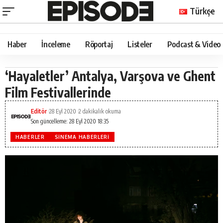
Türkçe
Haber
İnceleme
Röportaj
Listeler
Podcast & Video
‘Hayaletler’ Antalya, Varşova ve Ghent
Film Festivallerinde
Editör
28 Eyl 2020
2 dakikalık okuma
Son güncelleme: 28 Eyl 2020 18:35
HABERLER
SINEMA HABERLERI