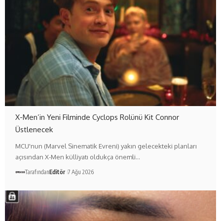
X-Men’in Yeni Filminde Cyclops Rolünü Kit Connor
Üstlenecek
MCU'nun (Marvel Sinematik Evreni) yakın gelecekteki planları
açısından X-Men külliyatı oldukça önemli…
Tarafından
Editör
7 Ağu 2026