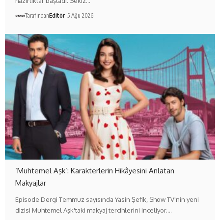
hazırlıklar başladı. Sekiz…
Tarafından
Editör
5 Ağu 2026
‘Muhtemel Aşk’: Karakterlerin Hikâyesini Anlatan
Makyajlar
Episode Dergi Temmuz sayısında Yasin Şefik, Show TV'nin yeni
dizisi Muhtemel Aşk'taki makyaj tercihlerini inceliyor.…