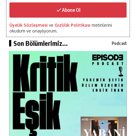
Abone Ol
Üyelik Sözleşmesi
ve
Gizlilik Politikası
metinlerini
okudum ve onaylıyorum.
Son Bölümlerimiz...
Podcast