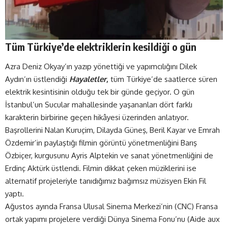
Tüm Türkiye’de elektriklerin kesildiği o gün
Azra Deniz Okyay’ın yazıp yönettiği ve yapımcılığını Dilek
Aydın’ın üstlendiği
Hayaletler
,
tüm Türkiye’de saatlerce süren
elektrik kesintisinin olduğu tek bir günde geçiyor. O gün
İstanbul’un Sucular mahallesinde yaşananları dört farklı
karakterin birbirine geçen hikâyesi üzerinden anlatıyor.
Başrollerini Nalan Kuruçim, Dilayda Güneş, Beril Kayar ve Emrah
Özdemir’in paylaştığı filmin görüntü yönetmenliğini Barış
Özbiçer, kurgusunu Ayris Alptekin ve sanat yönetmenliğini de
Erdinç Aktürk üstlendi. Filmin dikkat çeken müziklerini ise
alternatif projeleriyle tanıdığımız bağımsız müzisyen Ekin Fil
yaptı.
Ağustos ayında Fransa Ulusal Sinema Merkezi’nin (CNC) Fransa
ortak yapımı projelere verdiği Dünya Sinema Fonu’nu (Aide aux