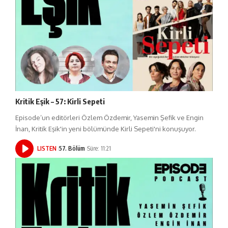
Kritik Eşik – 57: Kirli Sepeti
Episode’un editörleri Özlem Özdemir, Yasemin Şefik ve Engin
İnan, Kritik Eşik'in yeni bölümünde Kirli Sepeti'ni konuşuyor.
LISTEN
57. Bölüm
Süre: 11:21