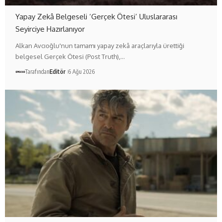
Yapay Zekâ Belgeseli ‘Gerçek Ötesi’ Uluslararası
Seyirciye Hazırlanıyor
Alkan Avcıoğlu'nun tamamı yapay zekâ araçlarıyla ürettiği
belgesel Gerçek Ötesi (Post Truth),…
Tarafından
Editör
6 Ağu 2026