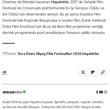
Cinemas du Monde) kazanan
Hayaletler
, 2017’de Selanik Film
Festivali’nin Crossroads platformunda En İyi Senaryo Ödülü ve
Jüri Ödülü’nün ikisini birden almıştı. Bu yıl ayrıca İstanbul Film
Festivali’nde Köprüde Buluşmalar’a seçilen film, Katar merkezli
Doha Film Enstitüsü’nün ilk ya da ikinci film projelerine verdiği
destek programında post prodüksiyon fonunun sahibi olmuştu.
Etiketler:
Azra Deniz Okyay
Film Festivalleri 2020
Hayaletler
Editör
Aralık 2016'da yayın hayatına başladı. Spinoff'u, prequel'i, sequel'i, remake'i,
eşi benzeri muadili olmayan, Türkiye'nin tek DİZİ KÜLTÜRÜ dergisi ve web